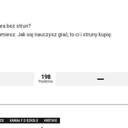
ara bez strun?
iesz. Jak się nauczysz grać, to ci i struny kupię.
198
Punktów
YCE
KAWAŁY O SZKOLE
KRÓTKIE