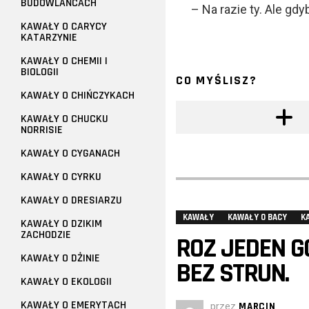
BUDOWLAŃCACH
– Na razie ty. Ale gd
KAWAŁY O CARYCY
KATARZYNIE
KAWAŁY O CHEMII I
BIOLOGII
CO MYŚLISZ?
KAWAŁY O CHIŃCZYKACH
KAWAŁY O CHUCKU
NORRISIE
KAWAŁY O CYGANACH
KAWAŁY O CYRKU
KAWAŁY O DRESIARZU
KAWAŁY
KAWAŁY O BACY
K
KAWAŁY O DZIKIM
ZACHODZIE
ROZ JEDEN G
KAWAŁY O DŻINIE
BEZ STRUN.
KAWAŁY O EKOLOGII
KAWAŁY O EMERYTACH
przez
MARCIN