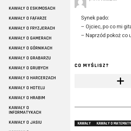
KAWAŁY O ESKIMOSACH
Synek pado:
KAWAŁY O FĄFARZE
– Ojciec, po co mi git
KAWAŁY O FRYZJERACH
– Naprzód pokoż co um
KAWAŁY O GAMERACH
KAWAŁY O GÓRNIKACH
KAWAŁY O GRABARZU
CO MYŚLISZ?
KAWAŁY O GRUBYCH
KAWAŁY O HARCERZACH
KAWAŁY O HOTELU
KAWAŁY O HRABIM
KAWAŁY O
INFORMATYKACH
KAWAŁY O JASIU
KAWAŁY
KAWAŁY O MATEMAT