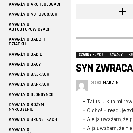
KAWAŁY O ARCHEOLOGACH
KAWAŁY O AUTOBUSACH
KAWAŁY O
AUTOSTOPOWICZACH
KAWAŁY O BABCI I
DZIADKU
KAWAŁY O BABIE
CZARNY HUMOR
KAWAŁY
KR
SYN ZWRACA 
KAWAŁY O BACY
KAWAŁY O BAJKACH
przez
MARCIN
KAWAŁY O BANKACH
KAWAŁY O BLONDYNCE
– Tatusiu, kup mi re
KAWAŁY O BOŻYM
NARODZENIU
– Cicho! – reaguje zd
– Ale ja uważam, że 
KAWAŁY O BRUNETKACH
– A ja uważam, że nie
KAWAŁY O