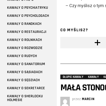
– Czy myślisz o tym
KAWAŁY O PSYCHIATRYKU
KAWAŁY O PSYCHOLOGACH
KAWAŁY O RANDKACH
CO MYŚLISZ?
KAWAŁY O RESTAURACJI
KAWAŁY O ROLNIKACH
KAWAŁY O ROZWODZIE
KAWAŁY O RUDYCH
KAWAŁY O SANATORIUM
KAWAŁY O SĄSIADACH
GŁUPIE KAWAŁY
KAWAŁY
K
KAWAŁY O SĘDZIACH
MAŁA STONO
KAWAŁY O SEKRETARCE
KAWAŁY O SHERLOCKU
przez
MARCIN
HOLMESIE