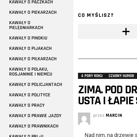
KAWAŁY O PĄCZKACH
KAWAŁY O PIEKARZACH
CO MYŚLISZ?
KAWAŁY O
PIELĘGNIARKACH
KAWAŁY O PINOKIU
KAWAŁY O PIJAKACH
KAWAŁY O PIŁKARZACH
KAWAŁY O POLAKU,
ROSJANINIE I NIEMCU
4 PORY ROKU
CZARNY HUMOR
KAWAŁY O POLICJANTACH
ZIMA. POD D
KAWAŁY O POLITYCE
USTA I ŁAPIE
KAWAŁY O PRACY
KAWAŁY O PRAWIE JAZDY
przez
MARCIN
KAWAŁY O PRAWNIKACH
Nad nim, na drzewie 
KAWAŁY O PRL-U