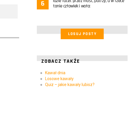
Idzie facet przez most, patrzy, a w rzece
tonie człowiek i woła:
LOSUJ POSTY
ZOBACZ TAKŻE
Kawał dnia
Losowe kawały
Quiz – jakie kawały lubisz?