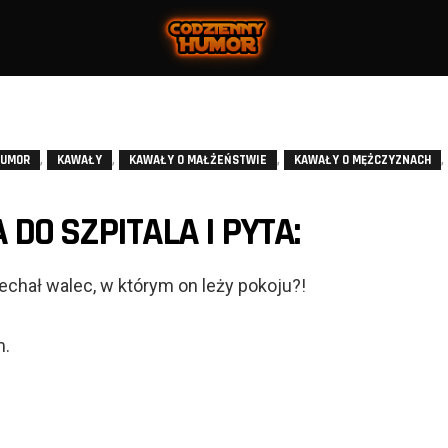
,
,
,
,
HUMOR
KAWAŁY
KAWAŁY O MAŁŻEŃSTWIE
KAWAŁY O MĘŻCZYZNACH
DO SZPITALA I PYTA:
chał walec, w którym on leży pokoju?!
m.