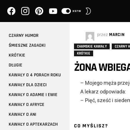
facebook
instagram
pinterest
youtube
PRZEŁĄCZ
NSFW
SKÓRKĘ
przez
MARCIN
CZARNY HUMOR
ŚMIESZNE ZAGADKI
,
CHAMSKIE KAWAŁY
CZARNY 
KRÓTKIE
KRÓTKIE
ŻONA WBIEGA 
DŁUGIE
KAWAŁY O 4 PORACH ROKU
– Mojego męża przeje
KAWAŁY DLA DZIECI
A lekarz odpowiada:
KAWAŁY O ADAMIE I EWIE
– Pięć, sześć i siede
KAWAŁY O AFRYCE
KAWAŁY O ANI
KAWAŁY O APTEKARZACH
CO MYŚLISZ?