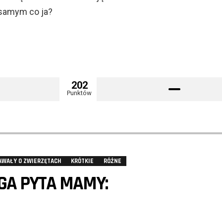
 samym co ja?
202
Punktów
AWAŁY O ZWIERZĘTACH
KRÓTKIE
RÓŻNE
GA PYTA MAMY: