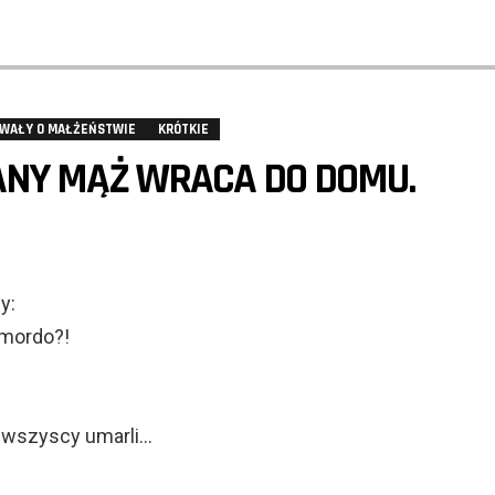
WAŁY O MAŁŻEŃSTWIE
KRÓTKIE
ANY MĄŻ WRACA DO DOMU.
y:
mordo?!
m wszyscy umarli…