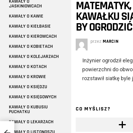
KAWAŁY O
MATEMATYK, F
JASKINIOWCACH
KAWAŁKU SIA
KAWAŁY O KAWIE
BY OGRODZIĆ
KAWAŁY O KIEŁBASIE
KAWAŁY O KIEROWCACH
przez
MARCIN
KAWAŁY O KOBIETACH
KAWAŁY O KOLEJARZACH
Inżynier ogrodził ele
KAWAŁY O KOTACH
powierzchni do obwod
KAWAŁY O KROWIE
rozstawił siatkę byle 
KAWAŁY O KSIĘDZU
KAWAŁY O KSIĘGOWYCH
KAWAŁY O KUBUSIU
CO MYŚLISZ?
PUCHATKU
KAWAŁY O LEKARZACH
KAWAŁY O LISTONOSZU