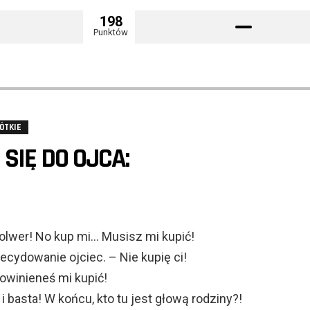
198
Punktów
ÓTKIE
SIĘ DO OJCA:
wolwer! No kup mi… Musisz mi kupić!
ecydowanie ojciec. – Nie kupię ci!
powinieneś mi kupić!
 i basta! W końcu, kto tu jest głową rodziny?!