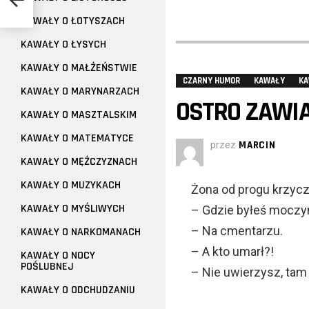
KAWAŁY O ŁOTYSZACH
KAWAŁY O ŁYSYCH
KAWAŁY O MAŁŻEŃSTWIE
CZARNY HUMOR
KAWAŁY
KA
KAWAŁY O MARYNARZACH
OSTRO ZAWI
KAWAŁY O MASZTALSKIM
KAWAŁY O MATEMATYCE
przez
MARCIN
KAWAŁY O MĘŻCZYZNACH
KAWAŁY O MUZYKACH
Żona od progu krzycz
KAWAŁY O MYŚLIWYCH
– Gdzie byłeś moczy
– Na cmentarzu.
KAWAŁY O NARKOMANACH
– A kto umarł?!
KAWAŁY O NOCY
POŚLUBNEJ
– Nie uwierzysz, ta
KAWAŁY O ODCHUDZANIU