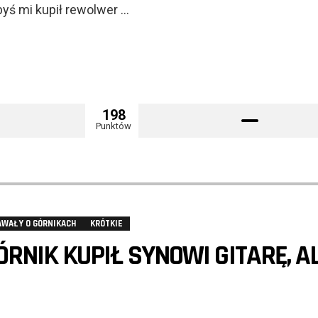
ybyś mi kupił rewolwer …
198
Punktów
AWAŁY O GÓRNIKACH
KRÓTKIE
ÓRNIK KUPIŁ SYNOWI GITARĘ, A