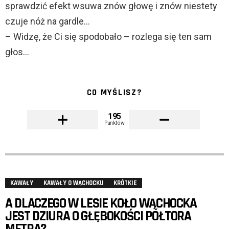
sprawdzić efekt wsuwa znów głowę i znów niestety
czuje nóż na gardle…
– Widzę, że Ci się spodobało – rozlega się ten sam
głos…
CO MYŚLISZ?
195
Punktów
KAWAŁY
KAWAŁY O WĄCHOCKU
KRÓTKIE
A DLACZEGO W LESIE KOŁO WĄCHOCKA
JEST DZIURA O GŁĘBOKOŚCI PÓŁTORA