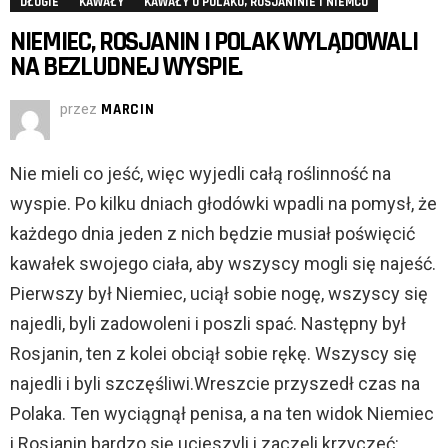
DŁUGIE
KAWAŁY
KAWAŁY O POLAKU, ROSJANINIE I NIEMCU
NIEMIEC, ROSJANIN I POLAK WYLĄDOWALI
NA BEZLUDNEJ WYSPIE.
przez
MARCIN
Nie mieli co jeść, więc wyjedli całą roślinność na
wyspie. Po kilku dniach głodówki wpadli na pomysł, że
każdego dnia jeden z nich będzie musiał poświęcić
kawałek swojego ciała, aby wszyscy mogli się najeść.
Pierwszy był Niemiec, uciął sobie nogę, wszyscy się
najedli, byli zadowoleni i poszli spać. Następny był
Rosjanin, ten z kolei obciął sobie rękę. Wszyscy się
najedli i byli szczęśliwi.Wreszcie przyszedł czas na
Polaka. Ten wyciągnął penisa, a na ten widok Niemiec
i Rosjanin bardzo się ucieszyli i zaczęli krzyczeć: