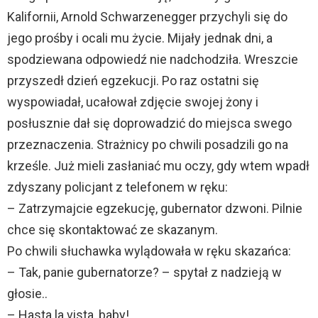
Kalifornii, Arnold Schwarzenegger przychyli się do
jego prośby i ocali mu życie. Mijały jednak dni, a
spodziewana odpowiedź nie nadchodziła. Wreszcie
przyszedł dzień egzekucji. Po raz ostatni się
wyspowiadał, ucałował zdjęcie swojej żony i
posłusznie dał się doprowadzić do miejsca swego
przeznaczenia. Strażnicy po chwili posadzili go na
krześle. Już mieli zasłaniać mu oczy, gdy wtem wpadł
zdyszany policjant z telefonem w ręku:
– Zatrzymajcie egzekucję, gubernator dzwoni. Pilnie
chce się skontaktować ze skazanym.
Po chwili słuchawka wylądowała w ręku skazańca:
– Tak, panie gubernatorze? – spytał z nadzieją w
głosie..
– Hasta la vista, baby!