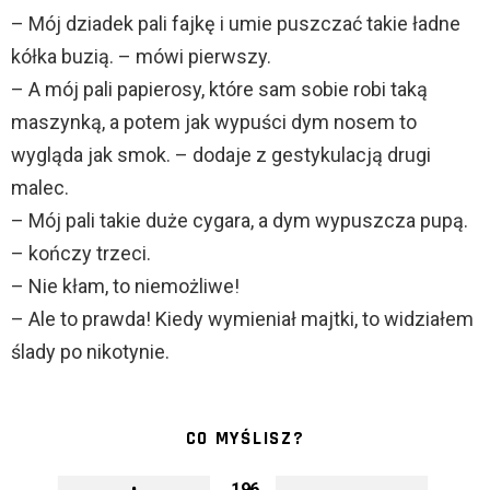
– Mój dziadek pali fajkę i umie puszczać takie ładne
kółka buzią. – mówi pierwszy.
– A mój pali papierosy, które sam sobie robi taką
maszynką, a potem jak wypuści dym nosem to
wygląda jak smok. – dodaje z gestykulacją drugi
malec.
– Mój pali takie duże cygara, a dym wypuszcza pupą.
– kończy trzeci.
– Nie kłam, to niemożliwe!
– Ale to prawda! Kiedy wymieniał majtki, to widziałem
ślady po nikotynie.
CO MYŚLISZ?
196