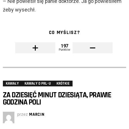
– Nie powiesił się panie doktorze. Ja go powiesiłem
żeby wysechł.
CO MYŚLISZ?
197
Punktów
KAWAŁY
KAWAŁY O PRL-U
KRÓTKIE
ZA DZIESIĘĆ MINUT DZIESIĄTA, PRAWIE
GODZINA POLI
przez
MARCIN