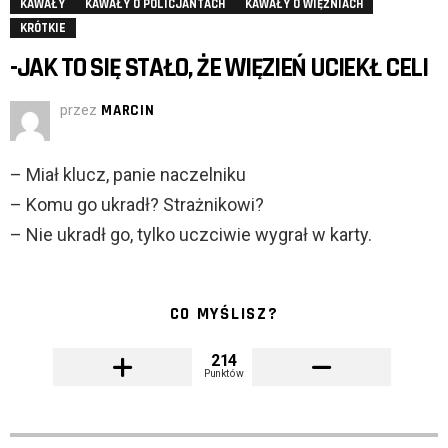
KAWAŁY
KAWAŁY O POLICJANTACH
KAWAŁY O WIĘŹNIACH
KRÓTKIE
-JAK TO SIĘ STAŁO, ŻE WIĘZIEŃ UCIEKŁ CELI
przez
MARCIN
– Miał klucz, panie naczelniku
– Komu go ukradł? Strażnikowi?
– Nie ukradł go, tylko uczciwie wygrał w karty.
CO MYŚLISZ?
214
Punktów