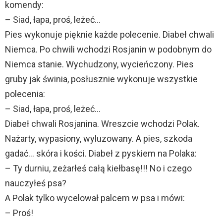
komendy:
– Siad, łapa, proś, leżeć…
Pies wykonuje pięknie każde polecenie. Diabeł chwali
Niemca. Po chwili wchodzi Rosjanin w podobnym do
Niemca stanie. Wychudzony, wycieńczony. Pies
gruby jak świnia, posłusznie wykonuje wszystkie
polecenia:
– Siad, łapa, proś, leżeć…
Diabeł chwali Rosjanina. Wreszcie wchodzi Polak.
Nażarty, wypasiony, wyluzowany. A pies, szkoda
gadać… skóra i kości. Diabeł z pyskiem na Polaka:
– Ty durniu, zeżarłeś całą kiełbasę!!! No i czego
nauczyłeś psa?
A Polak tylko wycelował palcem w psa i mówi:
– Proś!