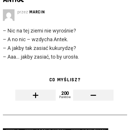
przez
MARCIN
– Nic na tej ziemi nie wyrośnie?
– A no nic – wzdycha Antek.
– A jakby tak zasiać kukurydzę?
– Aaa… jakby zasiać, to by urosła.
CO MYŚLISZ?
200
Punktów