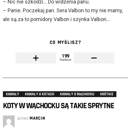
– Nic nie szkodzi… Do widzenia panu.
– Panie. Poczekaj pan. Sera Valbon to my nie mamy,
ale są za to pomidory Valbon i szynka Valbon…
CO MYŚLISZ?
199
Punktów
KAWAŁY
KAWAŁY O KOTACH
KAWAŁY O WĄCHOCKU
KRÓTKIE
KOTY W WĄCHOCKU SĄ TAKIE SPRYTNE
przez
MARCIN