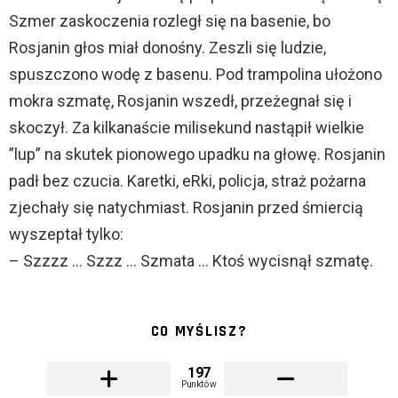
Szmer zaskoczenia rozległ się na basenie, bo
Rosjanin głos miał donośny. Zeszli się ludzie,
spuszczono wodę z basenu. Pod trampolina ułożono
mokra szmatę, Rosjanin wszedł, przeżegnał się i
skoczył. Za kilkanaście milisekund nastąpił wielkie
”lup” na skutek pionowego upadku na głowę. Rosjanin
padł bez czucia. Karetki, eRki, policja, straż pożarna
zjechały się natychmiast. Rosjanin przed śmiercią
wyszeptał tylko:
– Szzzz … Szzz … Szmata … Ktoś wycisnął szmatę.
CO MYŚLISZ?
197
Punktów