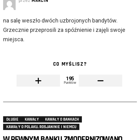
przez
MARCIN
na salę weszło dwóch uzbrojonych bandytów.
Grzecznie przeprosili za spóźnienie i zajęli swoje
miejsca.
CO MYŚLISZ?
195
Punktów
DŁUGIE
KAWAŁY
KAWAŁY O BANKACH
KAWAŁY O POLAKU, ROSJANINIE I NIEMCU
W PEWNYM BANKU ZMODERNIZOWANO