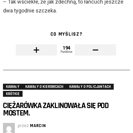
– Tak wściekłe, że jak zdechną, to łańcuch jeszcze
dwa tygodnie szczeka.
CO MYŚLISZ?
194
Punktów
KAWAŁY
KAWAŁY O KIEROWCACH
KAWAŁY O POLICJANTACH
KRÓTKIE
CIĘŻARÓWKA ZAKLINOWAŁA SIĘ POD
MOSTEM.
przez
MARCIN