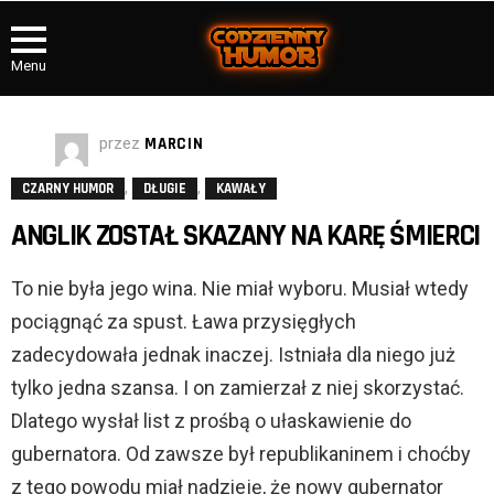
Menu
przez
MARCIN
,
,
CZARNY HUMOR
DŁUGIE
KAWAŁY
ANGLIK ZOSTAŁ SKAZANY NA KARĘ ŚMIERCI
To nie była jego wina. Nie miał wyboru. Musiał wtedy
pociągnąć za spust. Ława przysięgłych
zadecydowała jednak inaczej. Istniała dla niego już
tylko jedna szansa. I on zamierzał z niej skorzystać.
Dlatego wysłał list z prośbą o ułaskawienie do
gubernatora. Od zawsze był republikaninem i choćby
z tego powodu miał nadzieję, że nowy gubernator