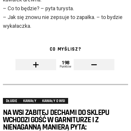
– Co to będzie? – pyta turysta.
– Jak się znowu nie zepsuje to zapałka. – to bydzie
wykałaczka.
CO MYŚLISZ?
198
Punktów
DŁUGIE
KAWAŁY
KAWAŁY O WSI
NA WSI ZABITEJ DECHAMI DO SKLEPU
WCHODZI GOŚĆ W GARNITURZE I Z
NIENAGANNĄ MANIERĄ PYTA: