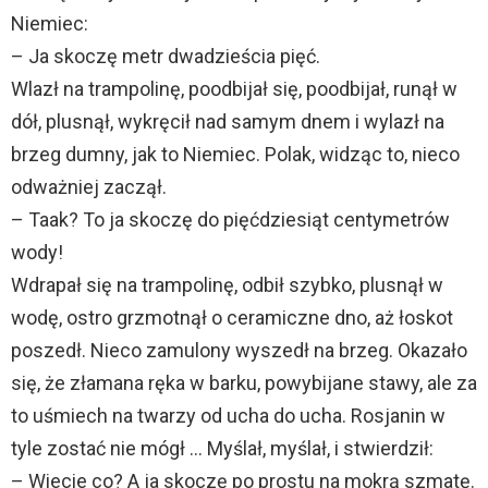
Niemiec:
– Ja skoczę metr dwadzieścia pięć.
Wlazł na trampolinę, poodbijał się, poodbijał, runął w
dół, plusnął, wykręcił nad samym dnem i wylazł na
brzeg dumny, jak to Niemiec. Polak, widząc to, nieco
odważniej zaczął.
– Taak? To ja skoczę do pięćdziesiąt centymetrów
wody!
Wdrapał się na trampolinę, odbił szybko, plusnął w
wodę, ostro grzmotnął o ceramiczne dno, aż łoskot
poszedł. Nieco zamulony wyszedł na brzeg. Okazało
się, że złamana ręka w barku, powybijane stawy, ale za
to uśmiech na twarzy od ucha do ucha. Rosjanin w
tyle zostać nie mógł … Myślał, myślał, i stwierdził:
– Wiecie co? A ja skoczę po prostu na mokrą szmatę.