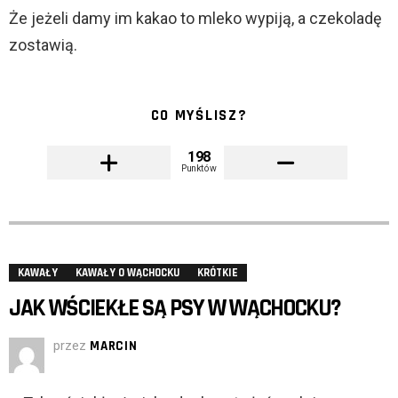
Że jeżeli damy im kakao to mleko wypiją, a czekoladę
zostawią.
CO MYŚLISZ?
198
Punktów
KAWAŁY
KAWAŁY O WĄCHOCKU
KRÓTKIE
JAK WŚCIEKŁE SĄ PSY W WĄCHOCKU?
przez
MARCIN