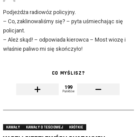
Podjeżdża radiowóz policyjny.
– Co, zaklinowaliśmy się? – pyta uśmiechając się
policjant.
– Ależ skąd! – odpowiada kierowca – Most wiozę i
właśnie paliwo mi się skończyło!
CO MYŚLISZ?
199
Punktów
KAWAŁY
KAWAŁY O TEŚCIOWEJ
KRÓTKIE