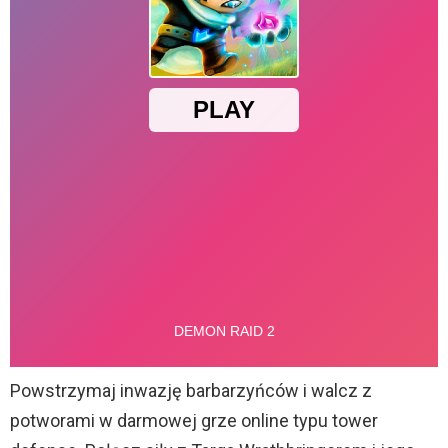
Powstrzymaj inwazję barbarzyńców i walcz z
potworami w darmowej grze online typu tower