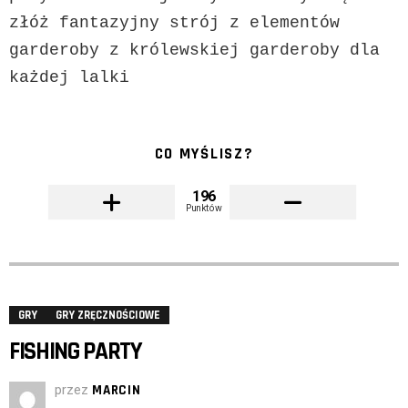
złóż fantazyjny strój z elementów 
garderoby z królewskiej garderoby dla 
każdej lalki
CO MYŚLISZ?
196
Punktów
GRY
GRY ZRĘCZNOŚCIOWE
FISHING PARTY
przez
MARCIN