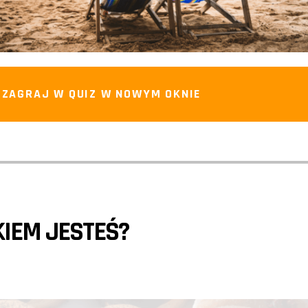
ZAGRAJ W QUIZ W NOWYM OKNIE
IEM JESTEŚ?