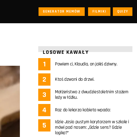
GENERATOR MEMÓW
FILMIKI
QUIZY
LOSOWE KAWAŁY
Powiem ci, Klaudia, on jakiś dziwny.
Ktoś dzwoni do drzwi.
Małżeństwo z dwudziestoletnim stażem
leży w łóżku.
Raz do lekarza kobieta wpada:
Idzie Jasio pustym korytarzem w szkole i
mówi pod nosem: „Gdzie sens? Gdzie
logika?”