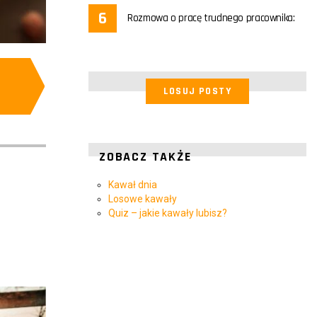
Rozmowa o pracę trudnego pracownika:
LOSUJ POSTY
ZOBACZ TAKŻE
Kawał dnia
Losowe kawały
Quiz – jakie kawały lubisz?