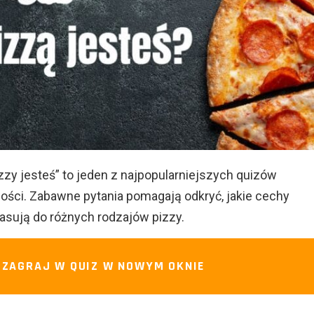
zzy jesteś” to jeden z najpopularniejszych quizów
ści. Zabawne pytania pomagają odkryć, jakie cechy
pasują do różnych rodzajów pizzy.
ZAGRAJ W QUIZ W NOWYM OKNIE