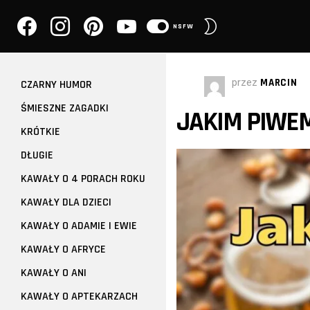
facebook
instagram
pinterest
youtube
PRZEŁĄCZ
NSFW
SKÓRKĘ
przez
MARCIN
CZARNY HUMOR
ŚMIESZNE ZAGADKI
JAKIM PIWEM
KRÓTKIE
DŁUGIE
KAWAŁY O 4 PORACH ROKU
KAWAŁY DLA DZIECI
KAWAŁY O ADAMIE I EWIE
KAWAŁY O AFRYCE
KAWAŁY O ANI
KAWAŁY O APTEKARZACH