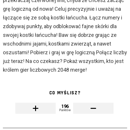
przekraczaj czerwonej linii, chyba że chcesz zacząć
grę logiczną od nowa! Celuj precyzyjnie i uważaj na
łączące się ze sobą kostki łańcucha. Łącz numery i
zdobywaj punkty, aby odblokować fajne skórki dla
swojej kostki łańcucha! Baw się dobrze grając ze
wschodnimi jajami, kostkami zwierząt, a nawet
oszustami! Pobierz i graj w grę logiczną Połącz liczby
już teraz! Na co czekasz? Pokaż wszystkim, kto jest
królem gier liczbowych 2048 merge!
CO MYŚLISZ?
196
Punktów