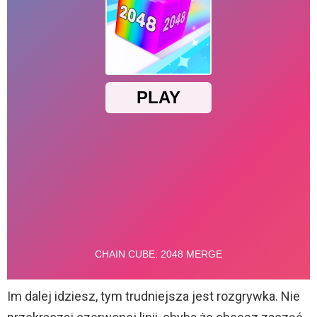
Im dalej idziesz, tym trudniejsza jest rozgrywka. Nie