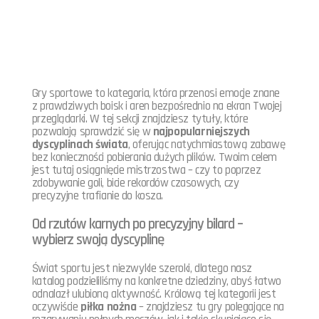
Gry sportowe to kategoria, która przenosi emocje znane
z prawdziwych boisk i aren bezpośrednio na ekran Twojej
przeglądarki. W tej sekcji znajdziesz tytuły, które
pozwalają sprawdzić się w
najpopularniejszych
dyscyplinach świata
, oferując natychmiastową zabawę
bez konieczności pobierania dużych plików. Twoim celem
jest tutaj osiągnięcie mistrzostwa – czy to poprzez
zdobywanie goli, bicie rekordów czasowych, czy
precyzyjne trafianie do kosza.
Od rzutów karnych po precyzyjny bilard –
wybierz swoją dyscyplinę
Świat sportu jest niezwykle szeroki, dlatego nasz
katalog podzieliliśmy na konkretne dziedziny, abyś łatwo
odnalazł ulubioną aktywność. Królową tej kategorii jest
oczywiście
piłka nożna
– znajdziesz tu gry polegające na