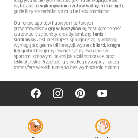
rozgrywaniu pełnych meczów, jak i takie skupiające się
wyłącznie na
wykonywaniu rzutów wolnych i karnych
,
gdzie liczy się technika strzału i refleks bramkarza.
Dla fanów sportów halowych i kortowych
przygotowaliśmy
gry w koszykówkę
, testujące celność
rzutów za trzy punkty, oraz dynamiczny
tenis i
siatkówkę
. Jeśli preferujesz spokojniejszą rywalizację
wymagającą geometrii i precyzji, wybierz
bilard, kręgle
lub golfa
. Oferujemy również tytuły związane ze
sportami zimowymi, takimi jak skoki narciarskie, oraz
lekkoatletykę. Przeglądaj gry według dyscypliny i poczuj
atmosferę wielkich turniejów bez wychodzenia z domu.
facebook
instagram
pinterest
youtube