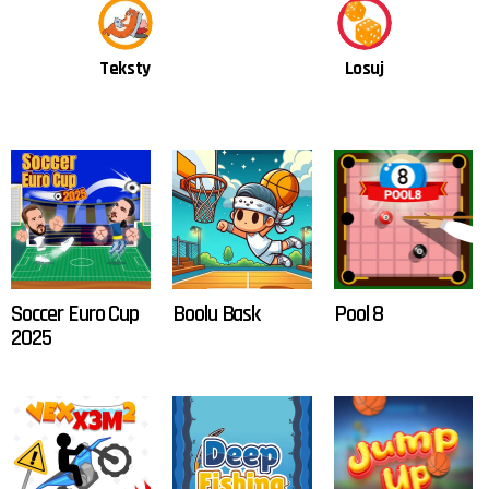
Teksty
Losuj
OSTATNIE
TREŚCI
Soccer Euro Cup
Boolu Bask
Pool 8
2025