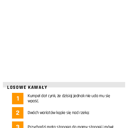
LOSOWE KAWAŁY
Kumpel dał cynk, że dzisiaj jednak nie uda mu się
wpaść.
Dwóch wariatów kąpie się nad rzeką:
Przychodzi mała stonoga do mamy stonogi i mówi: