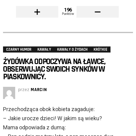
196
Punktów
CZARNY HUMOR
KAWAŁY
KAWAŁY O ŻYDACH
KRÓTKIE
ŻYDÓWKA ODPOCZYWA NA ŁAWCE,
OBSERWUJĄC SWOICH SYNKÓW W
PIASKOWNICY.
przez
MARCIN
Przechodząca obok kobieta zagaduje:
– Jakie urocze dzieci! W jakim są wieku?
Mama odpowiada z dumą: