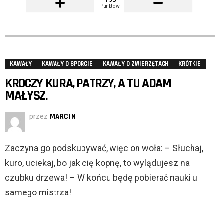
Punktów
KAWAŁY
KAWAŁY O SPORCIE
KAWAŁY O ZWIERZĘTACH
KRÓTKIE
KROCZY KURA, PATRZY, A TU ADAM
MAŁYSZ.
przez
MARCIN
Zaczyna go podskubywać, więc on woła: – Słuchaj,
kuro, uciekaj, bo jak cię kopnę, to wylądujesz na
czubku drzewa! – W końcu będę pobierać nauki u
samego mistrza!