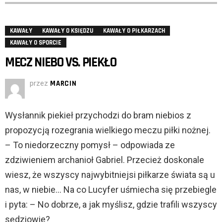
KAWAŁY
KAWAŁY O KSIĘDZU
KAWAŁY O PIŁKARZACH
KAWAŁY O SPORCIE
MECZ NIEBO VS. PIEKŁO
przez
MARCIN
Wysłannik piekieł przychodzi do bram niebios z
propozycją rozegrania wielkiego meczu piłki nożnej.
– To niedorzeczny pomysł – odpowiada ze
zdziwieniem archanioł Gabriel. Przecież doskonale
wiesz, że wszyscy najwybitniejsi piłkarze świata są u
nas, w niebie… Na co Lucyfer uśmiecha się przebiegle
i pyta: – No dobrze, a jak myślisz, gdzie trafili wszyscy
sędziowie?