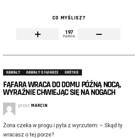
CO MYŚLISZ?
197
Punktów
KAWAŁY
KAWAŁY O FĄFARZE
KRÓTKIE
FĄFARA WRACA DO DOMU PÓŹNĄ NOCĄ,
WYRAŹNIE CHWIEJĄC SIĘ NA NOGACH
przez
MARCIN
Żona czeka w progu i pyta z wyrzutem: – Skąd ty
wracasz o tej porze?