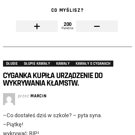
CO MYŚLISZ?
200
Punktów
DŁUGIE
GŁUPIE KAWAŁY
KAWAŁY
KAWAŁY O CYGANACH
CYGANKA KUPIŁA URZĄDZENIE DO
WYKRYWANIA KŁAMSTW.
przez
MARCIN
–Co dostałeś dziś w szkole? – pyta syna.
–Piątkę!
wykrywać: BIP!