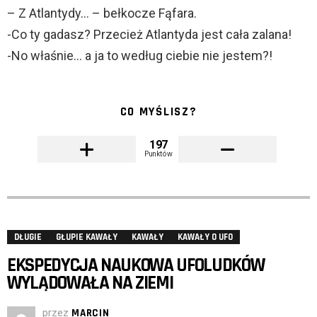
– Z Atlantydy… – bełkocze Fąfara.
-Co ty gadasz? Przecież Atlantyda jest cała zalana!
-No właśnie… a ja to według ciebie nie jestem?!
CO MYŚLISZ?
197
Punktów
DŁUGIE
GŁUPIE KAWAŁY
KAWAŁY
KAWAŁY O UFO
EKSPEDYCJA NAUKOWA UFOLUDKÓW
WYLĄDOWAŁA NA ZIEMI
przez
MARCIN