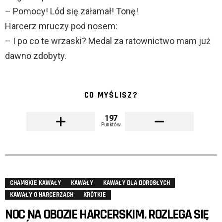
– Pomocy! Lód się załamał! Tonę!
Harcerz mruczy pod nosem:
– I po co te wrzaski? Medal za ratownictwo mam już
dawno zdobyty.
CO MYŚLISZ?
197
Punktów
CHAMSKIE KAWAŁY
KAWAŁY
KAWAŁY DLA DOROSŁYCH
KAWAŁY O HARCERZACH
KRÓTKIE
NOC NA OBOZIE HARCERSKIM. ROZLEGA SIĘ