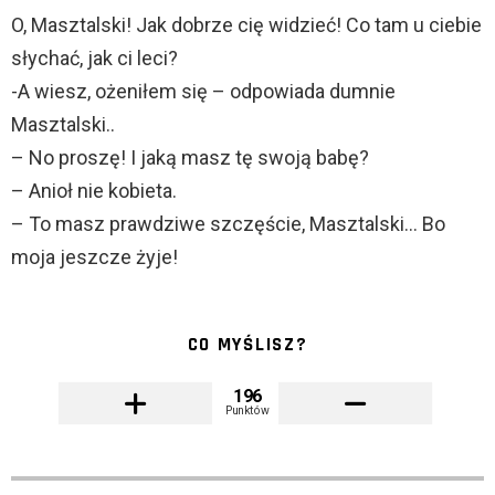
O, Masztalski! Jak dobrze cię widzieć! Co tam u ciebie
słychać, jak ci leci?
-A wiesz, ożeniłem się – odpowiada dumnie
Masztalski..
– No proszę! I jaką masz tę swoją babę?
– Anioł nie kobieta.
– To masz prawdziwe szczęście, Masztalski… Bo
moja jeszcze żyje!
CO MYŚLISZ?
196
Punktów