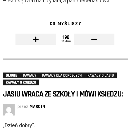
– Pan sędzia ma trzy lata, a pan mecenas dwa.
CO MYŚLISZ?
198
Punktów
DŁUGIE
KAWAŁY
KAWAŁY DLA DOROSŁYCH
KAWAŁY O JASIU
KAWAŁY O KSIĘDZU
JASIU WRACA ZE SZKOŁY I MÓWI KSIĘDZU:
przez
MARCIN
„Dzień dobry”.