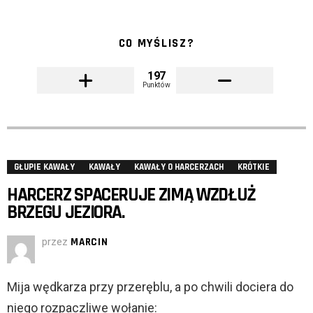
CO MYŚLISZ?
197
Punktów
GŁUPIE KAWAŁY
KAWAŁY
KAWAŁY O HARCERZACH
KRÓTKIE
HARCERZ SPACERUJE ZIMĄ WZDŁUŻ
BRZEGU JEZIORA.
przez
MARCIN
Mija wędkarza przy przeręblu, a po chwili dociera do
niego rozpaczliwe wołanie: