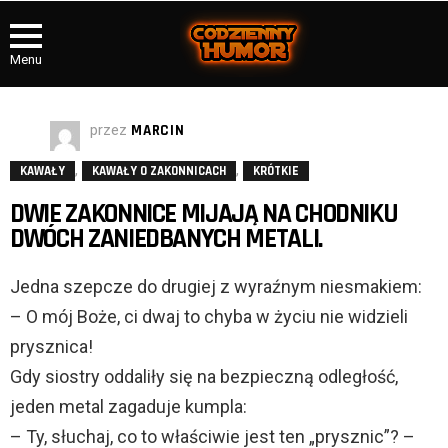
Menu
przez
MARCIN
,
,
KAWAŁY
KAWAŁY O ZAKONNICACH
KRÓTKIE
DWIE ZAKONNICE MIJAJĄ NA CHODNIKU
DWÓCH ZANIEDBANYCH METALI.
Jedna szepcze do drugiej z wyraźnym niesmakiem:
– O mój Boże, ci dwaj to chyba w życiu nie widzieli
prysznica!
Gdy siostry oddaliły się na bezpieczną odległość,
jeden metal zagaduje kumpla:
– Ty, słuchaj, co to właściwie jest ten „prysznic”? –