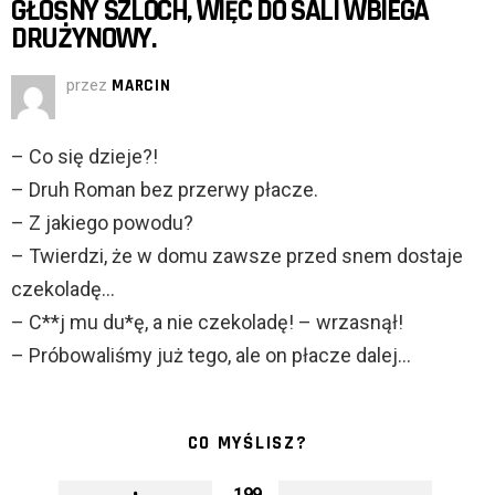
GŁOŚNY SZLOCH, WIĘC DO SALI WBIEGA
DRUŻYNOWY.
przez
MARCIN
– Co się dzieje?!
– Druh Roman bez przerwy płacze.
– Z jakiego powodu?
– Twierdzi, że w domu zawsze przed snem dostaje
czekoladę…
– C**j mu du*ę, a nie czekoladę! – wrzasnął!
– Próbowaliśmy już tego, ale on płacze dalej…
CO MYŚLISZ?
199