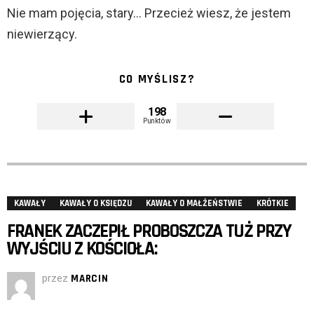
Nie mam pojęcia, stary… Przecież wiesz, że jestem
niewierzący.
CO MYŚLISZ?
198
Punktów
KAWAŁY
KAWAŁY O KSIĘDZU
KAWAŁY O MAŁŻEŃSTWIE
KRÓTKIE
FRANEK ZACZEPIŁ PROBOSZCZA TUŻ PRZY
WYJŚCIU Z KOŚCIOŁA:
przez
MARCIN