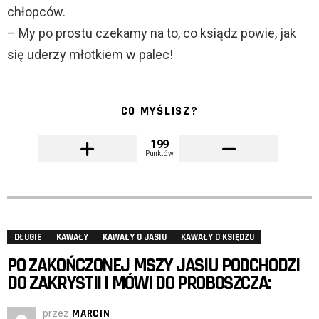
chłopców.
– My po prostu czekamy na to, co ksiądz powie, jak
się uderzy młotkiem w palec!
CO MYŚLISZ?
199
Punktów
DŁUGIE
KAWAŁY
KAWAŁY O JASIU
KAWAŁY O KSIĘDZU
PO ZAKOŃCZONEJ MSZY JASIU PODCHODZI
DO ZAKRYSTII I MÓWI DO PROBOSZCZA:
przez
MARCIN