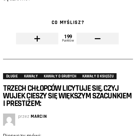
CO MYŚLISZ?
199
Punktów
DŁUGIE
KAWAŁY
KAWAŁY O GRUBYCH
KAWAŁY O KSIĘDZU
TRZECH CHŁOPCÓW LICYTUJE SIĘ, CZYJ
WUJEK CIESZY SIĘ WIĘKSZYM SZACUNKIEM
I PRESTIŻEM:
przez
MARCIN
Pierwszy mówi: