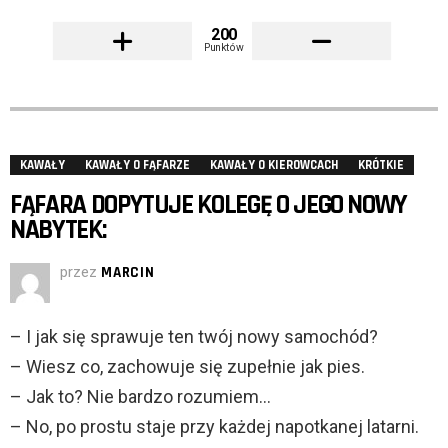
200
Punktów
KAWAŁY
KAWAŁY O FĄFARZE
KAWAŁY O KIEROWCACH
KRÓTKIE
FĄFARA DOPYTUJE KOLEGĘ O JEGO NOWY
NABYTEK:
przez
MARCIN
– I jak się sprawuje ten twój nowy samochód?
– Wiesz co, zachowuje się zupełnie jak pies.
– Jak to? Nie bardzo rozumiem…
– No, po prostu staje przy każdej napotkanej latarni.