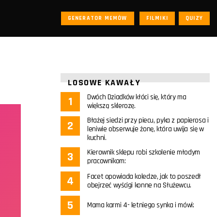
GENERATOR MEMÓW
FILMIKI
QUIZY
LOSOWE KAWAŁY
Dwóch Dziadków kłóci się, który ma
większą sklerozę.
Błażej siedzi przy piecu, pyka z papierosa i
leniwie obserwuje żonę, która uwija się w
kuchni.
Kierownik sklepu robi szkolenie młodym
pracownikom:
Facet opowiada koledze, jak to poszedł
obejrzeć wyścigi konne na Służewcu.
Mama karmi 4- letniego synka i mówi;