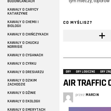
tym mieczy, toporów 
BUDOWLAŃCACH
KAWAŁY O CARYCY
KATARZYNIE
KAWAŁY O CHEMII I
CO MYŚLISZ?
BIOLOGII
KAWAŁY O CHIŃCZYKACH
KAWAŁY O CHUCKU
NORRISIE
KAWAŁY O CYGANACH
KAWAŁY O CYRKU
KAWAŁY O DRESIARZU
GRY
GRY LOGICZNE
GRY ZR
AIR TRAFFIC
KAWAŁY O DZIKIM
ZACHODZIE
KAWAŁY O DŻINIE
przez
MARCIN
KAWAŁY O EKOLOGII
KAWAŁY O EMERYTACH