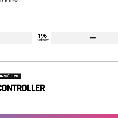
i młotów.
196
Punktów
ĘCZNOŚCIOWE
 CONTROLLER