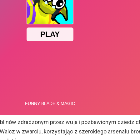
blinów zdradzonym przez wuja i pozbawionym dziedzic
 Walcz w zwarciu, korzystając z szerokiego arsenału bron