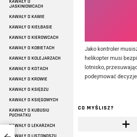
KAWAŁY O
JASKINIOWCACH
KAWAŁY O KAWIE
KAWAŁY O KIEŁBASIE
KAWAŁY O KIEROWCACH
KAWAŁY O KOBIETACH
Jako kontroler musisz
helikopter musi bez
KAWAŁY O KOLEJARZACH
lotnisko, przesuwają
KAWAŁY O KOTACH
podejmować decyzje
KAWAŁY O KROWIE
KAWAŁY O KSIĘDZU
KAWAŁY O KSIĘGOWYCH
CO MYŚLISZ?
KAWAŁY O KUBUSIU
PUCHATKU
KAWAŁY O LEKARZACH
KAWAŁY O LISTONOSZU