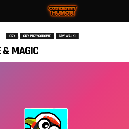
,
,
GRY
GRY PRZYGODOWE
GRY WALKI
 & MAGIC