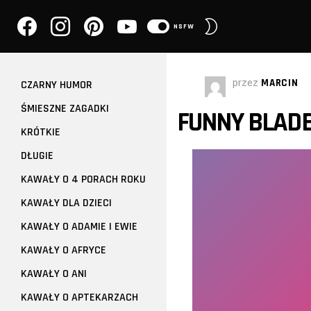
facebook
instagram
pinterest
youtube
PRZEŁĄCZ
NSFW
SKÓRKĘ
przez
MARCIN
CZARNY HUMOR
ŚMIESZNE ZAGADKI
FUNNY BLADE
KRÓTKIE
DŁUGIE
KAWAŁY O 4 PORACH ROKU
KAWAŁY DLA DZIECI
KAWAŁY O ADAMIE I EWIE
KAWAŁY O AFRYCE
KAWAŁY O ANI
KAWAŁY O APTEKARZACH