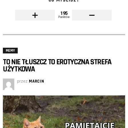
CO MYŚLISZ?
195
Punktów
MEMY
TO NIE TŁUSZCZ TO EROTYCZNA STREFA
UŻYTKOWA
przez
MARCIN