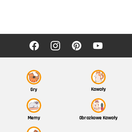
facebook
instagram
pinterest
youtube
Kawały
Gry
Obrazkowe Kawały
Memy