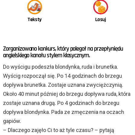
Teksty
Losuj
OSTATNIE
Zorganizowano konkurs, który polegał na przepłynięciu
TREŚCI
angielskiego kanału stylem klasycznym.
Do wyścigu podeszła blondynka, ruda i brunetka.
Wyścig rozpoczął się. Po 14 godzinach do brzegu
dopływa brunetka. Zostaje uznana zwyciężczynią.
Około 40 minut później do brzegu dopływa ruda, która
zostaje uznana drugą. Po 4 godzinach do brzegu
dopływa blondynka. Pada ze zmęczenia na oczach
gapiów.
– Dlaczego zajęło Ci to aż tyle czasu? – pytają