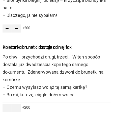
– Blondynka biegnij, uciekaj! – krzyczą, a blondynka
na to:
– Dlaczego, ja nie sypałam!
200
Koleżanka brunetki dostaje od niej fax.
Po chwili przychodzi drugi, trzeci… W ten sposób
dostała już dwadzieścia kopii tego samego
dokumentu. Zdenerwowana dzwoni do brunetki na
komórkę:
– Czemu wysyłasz wciąż tę samą kartkę?
– Bo mi, kurczę, ciągle dołem wraca…
200