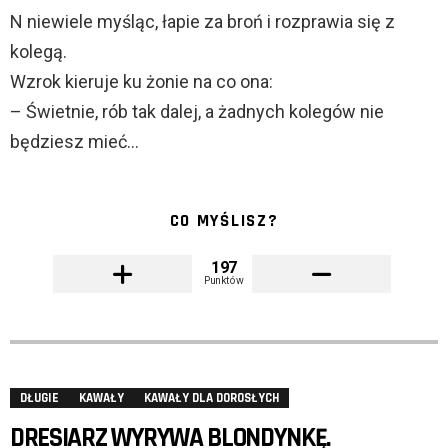
N niewiele myśląc, łapie za broń i rozprawia się z
kolegą.
Wzrok kieruje ku żonie na co ona:
– Świetnie, rób tak dalej, a żadnych kolegów nie
będziesz mieć…
CO MYŚLISZ?
197
Punktów
DŁUGIE
KAWAŁY
KAWAŁY DLA DOROSŁYCH
DRESIARZ WYRYWA BLONDYNKĘ.