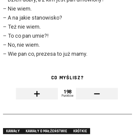
– Nie wiem.
– A na jakie stanowisko?
– Też nie wiem.
– To co pan umie?!
– No, nie wiem.
– Wie pan co, prezesa to już mamy.
CO MYŚLISZ?
198
Punktów
KAWAŁY
KAWAŁY O MAŁŻEŃSTWIE
KRÓTKIE