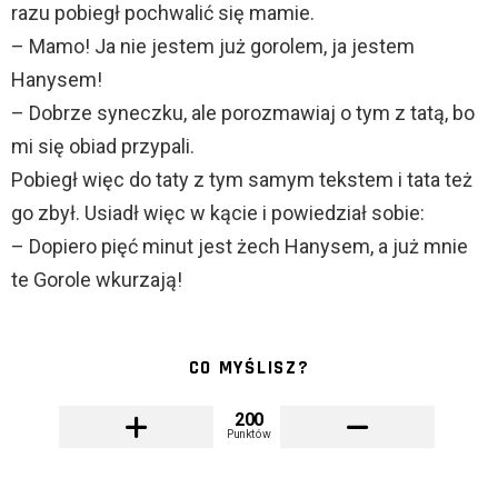
razu pobiegł pochwalić się mamie.
– Mamo! Ja nie jestem już gorolem, ja jestem
Hanysem!
– Dobrze syneczku, ale porozmawiaj o tym z tatą, bo
mi się obiad przypali.
Pobiegł więc do taty z tym samym tekstem i tata też
go zbył. Usiadł więc w kącie i powiedział sobie:
– Dopiero pięć minut jest żech Hanysem, a już mnie
te Gorole wkurzają!
CO MYŚLISZ?
200
Punktów