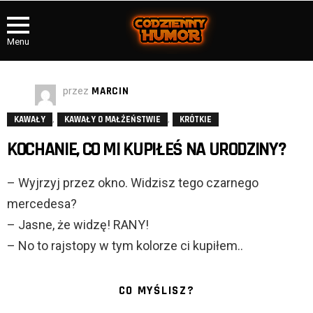
Menu
przez
MARCIN
,
,
KAWAŁY
KAWAŁY O MAŁŻEŃSTWIE
KRÓTKIE
KOCHANIE, CO MI KUPIŁEŚ NA URODZINY?
– Wyjrzyj przez okno. Widzisz tego czarnego
mercedesa?
– Jasne, że widzę! RANY!
– No to rajstopy w tym kolorze ci kupiłem..
CO MYŚLISZ?