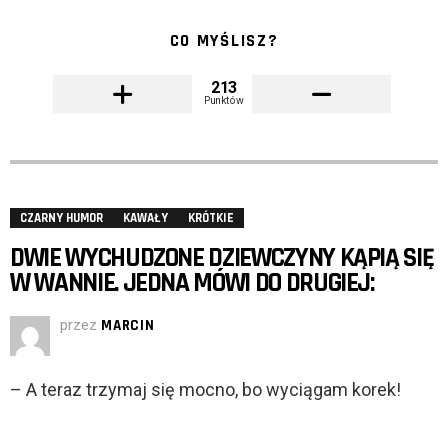
CO MYŚLISZ?
213
Punktów
CZARNY HUMOR
KAWAŁY
KRÓTKIE
DWIE WYCHUDZONE DZIEWCZYNY KĄPIĄ SIĘ
W WANNIE. JEDNA MÓWI DO DRUGIEJ:
przez
MARCIN
– A teraz trzymaj się mocno, bo wyciągam korek!