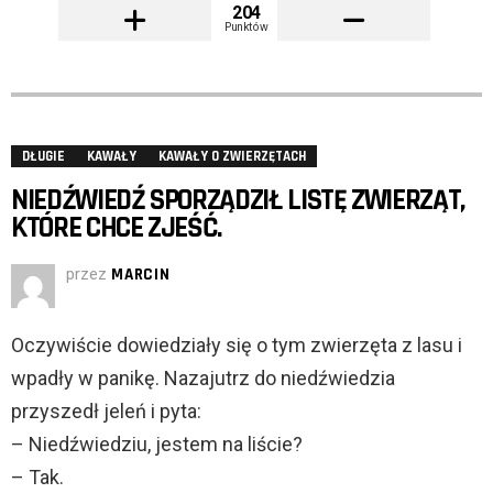
204
Punktów
DŁUGIE
KAWAŁY
KAWAŁY O ZWIERZĘTACH
NIEDŹWIEDŹ SPORZĄDZIŁ LISTĘ ZWIERZĄT,
KTÓRE CHCE ZJEŚĆ.
przez
MARCIN
Oczywiście dowiedziały się o tym zwierzęta z lasu i
wpadły w panikę. Nazajutrz do niedźwiedzia
przyszedł jeleń i pyta:
– Niedźwiedziu, jestem na liście?
– Tak.