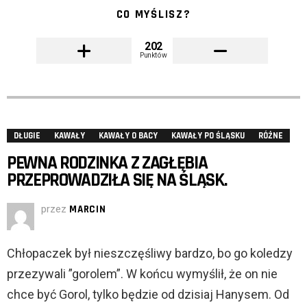
CO MYŚLISZ?
202
Punktów
DŁUGIE
KAWAŁY
KAWAŁY O BACY
KAWAŁY PO ŚLĄSKU
RÓŻNE
PEWNA RODZINKA Z ZAGŁĘBIA
PRZEPROWADZIŁA SIĘ NA ŚLĄSK.
przez
MARCIN
Chłopaczek był nieszczęśliwy bardzo, bo go koledzy
przezywali ”gorolem”. W końcu wymyślił, że on nie
chce być Gorol, tylko będzie od dzisiaj Hanysem. Od