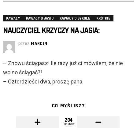
KAWAŁY
KAWAŁY O JASIU
KAWAŁY O SZKOLE
KRÓTKIE
NAUCZYCIEL KRZYCZY NA JASIA:
przez
MARCIN
– Znowu ściągasz! Ile razy już ci mówiłem, że nie
wolno ściągać?!
– Czterdzieści dwa, proszę pana.
CO MYŚLISZ?
204
Punktów