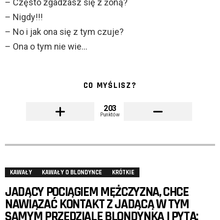
– Często zgadzasz się z żoną?
– Nigdy!!!
– No i jak ona się z tym czuje?
– Ona o tym nie wie…
CO MYŚLISZ?
203
Punktów
KAWAŁY
KAWAŁY O BLONDYNCE
KRÓTKIE
JADĄCY POCIĄGIEM MĘŻCZYZNA, CHCE
NAWIĄZAĆ KONTAKT Z JADĄCĄ W TYM
SAMYM PRZEDZIALE BLONDYNKĄ I PYTA: