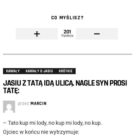
CO MYŚLISZ?
201
Punktów
KAWAŁY
KAWAŁY O JASIU
KRÓTKIE
JASIU Z TATĄ IDĄ ULICĄ. NAGLE SYN PROSI
TATĘ:
przez
MARCIN
– Tato kup mi lody, no kup mi lody, no kup.
Ojciec w końcu nie wytrzymuje: