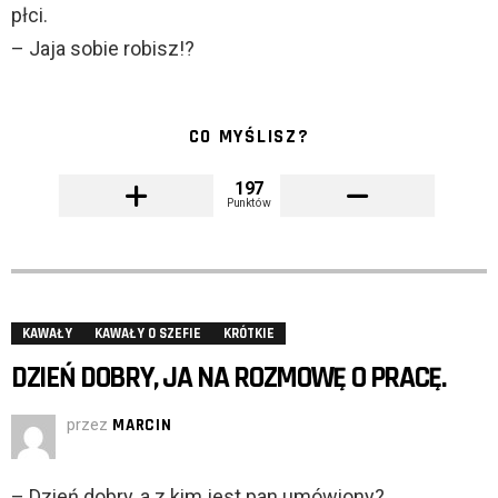
płci.
– Jaja sobie robisz!?
CO MYŚLISZ?
197
Punktów
KAWAŁY
KAWAŁY O SZEFIE
KRÓTKIE
DZIEŃ DOBRY, JA NA ROZMOWĘ O PRACĘ.
przez
MARCIN
– Dzień dobry, a z kim jest pan umówiony?