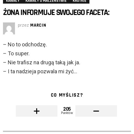
KAWAŁY
KAWAŁY O MAŁŻEŃSTWIE
KRÓTKIE
ŻONA INFORMUJE SWOJEGO FACETA:
przez
MARCIN
– No to odchodzę.
– To super.
– Nie trafisz na drugą taką jak ja.
– I ta nadzieja pozwala mi żyć…
CO MYŚLISZ?
205
Punktów