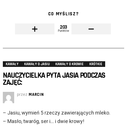
CO MYŚLISZ?
203
Punktów
KAWAŁY
KAWAŁY O JASIU
KAWAŁY O KROWIE
KRÓTKIE
NAUCZYCIELKA PYTA JASIA PODCZAS
ZAJĘĆ:
przez
MARCIN
– Jasiu, wymień 5 rzeczy zawierających mleko.
– Masło, twaróg, ser i… i dwie krowy!