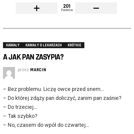
201
Punktów
KAWAŁY
KAWAŁY O LEKARZACH
KRÓTKIE
A JAK PAN ZASYPIA?
przez
MARCIN
– Bez problemu. Liczę owce przed snem…
– Do której zdąży pan doliczyć, zanim pan zaśnie?
– Do trzeciej…
– Tak szybko?
– No, czasem do wpół do czwartej…