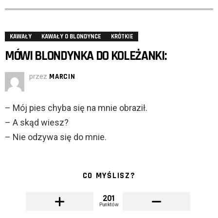
KAWAŁY
KAWAŁY O BLONDYNCE
KRÓTKIE
MÓWI BLONDYNKA DO KOLEŻANKI:
przez
MARCIN
– Mój pies chyba się na mnie obraził.
– A skąd wiesz?
– Nie odzywa się do mnie.
CO MYŚLISZ?
201
Punktów