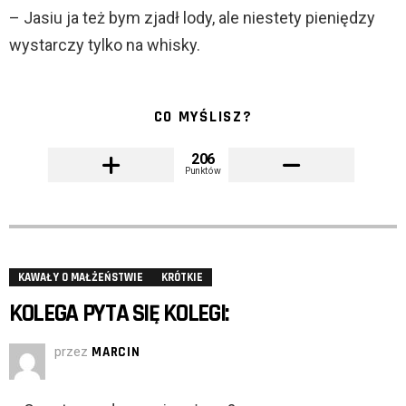
– Jasiu ja też bym zjadł lody, ale niestety pieniędzy
wystarczy tylko na whisky.
CO MYŚLISZ?
206
Punktów
KAWAŁY O MAŁŻEŃSTWIE
KRÓTKIE
KOLEGA PYTA SIĘ KOLEGI:
przez
MARCIN