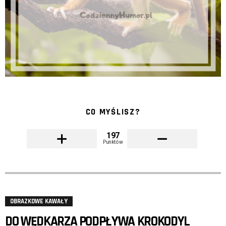
CO MYŚLISZ?
197
Punktów
OBRAZKOWE KAWAŁY
DO WĘDKARZA PODPŁYWA KROKODYL