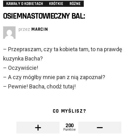
KAWAŁY O KOBIETACH
KRÓTKIE
RÓŻNE
OSIEMNASTOWIECZNY BAL:
przez
MARCIN
– Przepraszam, czy ta kobieta tam, to na prawdę
kuzynka Bacha?
– Oczywiście!
– A czy mógłby mnie pan z nią zapoznał?
– Pewnie! Bacha, chodź tutaj!
CO MYŚLISZ?
200
Punktów