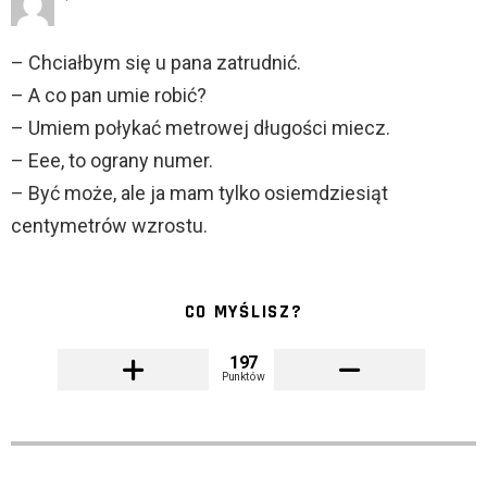
– Chciałbym się u pana zatrudnić.
– A co pan umie robić?
– Umiem połykać metrowej długości miecz.
– Eee, to ograny numer.
– Być może, ale ja mam tylko osiemdziesiąt
centymetrów wzrostu.
CO MYŚLISZ?
197
Punktów