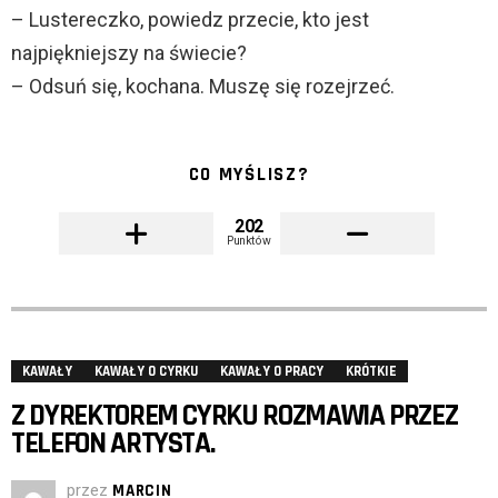
– Lustereczko, powiedz przecie, kto jest
najpiękniejszy na świecie?
– Odsuń się, kochana. Muszę się rozejrzeć.
CO MYŚLISZ?
202
Punktów
KAWAŁY
KAWAŁY O CYRKU
KAWAŁY O PRACY
KRÓTKIE
Z DYREKTOREM CYRKU ROZMAWIA PRZEZ
TELEFON ARTYSTA.
przez
MARCIN