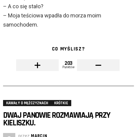
– A co się stało?
– Moja teściowa wpadła do morza moim
samochodem.
CO MYŚLISZ?
203
Punktów
KAWAŁY O MĘŻCZYZNACH
KRÓTKIE
DWAJ PANOWIE ROZMAWIAJĄ PRZY
KIELISZKU.
przez
MARCIN