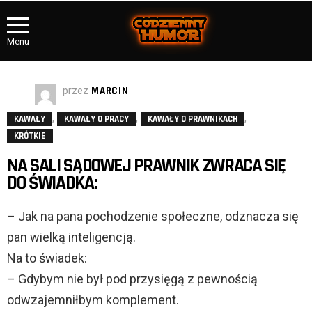
Menu
przez
MARCIN
,
,
,
KAWAŁY
KAWAŁY O PRACY
KAWAŁY O PRAWNIKACH
KRÓTKIE
NA SALI SĄDOWEJ PRAWNIK ZWRACA SIĘ
DO ŚWIADKA:
– Jak na pana pochodzenie społeczne, odznacza się
pan wielką inteligencją.
Na to świadek:
– Gdybym nie był pod przysięgą z pewnością
odwzajemniłbym komplement.