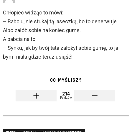
Chłopiec widząc to mówi:
– Babciu, nie stukaj tą laseczką, bo to denerwuje.
Albo załóż sobie na koniec gumę.
A babcia na to:
– Synku, jak by twój tata założył sobie gumę, to ja
bym miała gdzie teraz usiąść!
CO MYŚLISZ?
214
Punktów