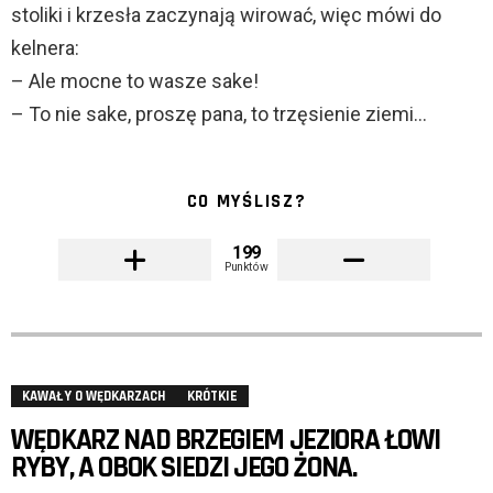
stoliki i krzesła zaczynają wirować, więc mówi do
kelnera:
– Ale mocne to wasze sake!
– To nie sake, proszę pana, to trzęsienie ziemi…
CO MYŚLISZ?
199
Punktów
KAWAŁY O WĘDKARZACH
KRÓTKIE
WĘDKARZ NAD BRZEGIEM JEZIORA ŁOWI
RYBY, A OBOK SIEDZI JEGO ŻONA.