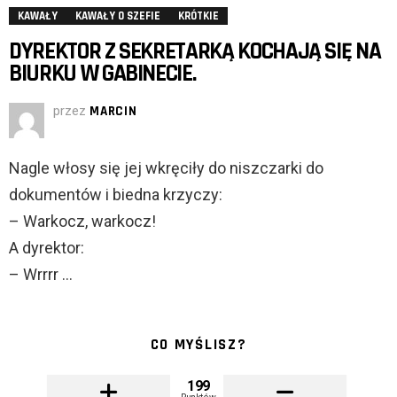
KAWAŁY
KAWAŁY O SZEFIE
KRÓTKIE
DYREKTOR Z SEKRETARKĄ KOCHAJĄ SIĘ NA
BIURKU W GABINECIE.
przez
MARCIN
Nagle włosy się jej wkręciły do niszczarki do
dokumentów i biedna krzyczy:
– Warkocz, warkocz!
A dyrektor:
– Wrrrr …
CO MYŚLISZ?
199