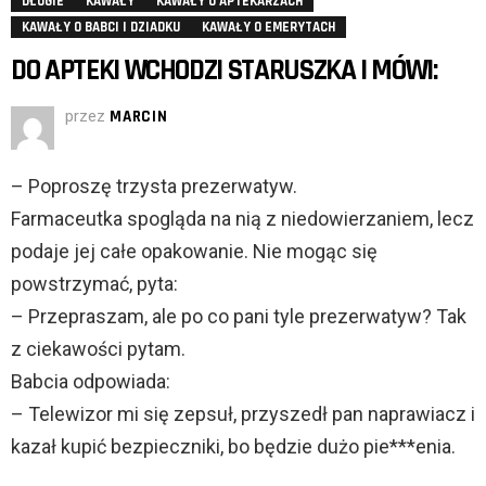
DŁUGIE
KAWAŁY
KAWAŁY O APTEKARZACH
KAWAŁY O BABCI I DZIADKU
KAWAŁY O EMERYTACH
DO APTEKI WCHODZI STARUSZKA I MÓWI:
przez
MARCIN
– Poproszę trzysta prezerwatyw.
Farmaceutka spogląda na nią z niedowierzaniem, lecz
podaje jej całe opakowanie. Nie mogąc się
powstrzymać, pyta:
– Przepraszam, ale po co pani tyle prezerwatyw? Tak
z ciekawości pytam.
Babcia odpowiada:
– Telewizor mi się zepsuł, przyszedł pan naprawiacz i
kazał kupić bezpieczniki, bo będzie dużo pie***enia.