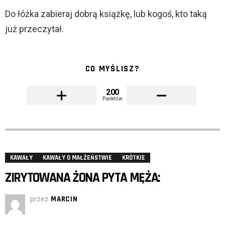
Do łóżka zabieraj dobrą książkę, lub kogoś, kto taką
już przeczytał.
CO MYŚLISZ?
200
Punktów
KAWAŁY
KAWAŁY O MAŁŻEŃSTWIE
KRÓTKIE
ZIRYTOWANA ŻONA PYTA MĘŻA:
przez
MARCIN