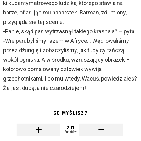
kilkucentymetrowego ludzika, którego stawia na
barze, ofiarując mu naparstek. Barman, zdumiony,
przygląda się tej scenie.
-Panie, skąd pan wytrzasnął takiego krasnala? – pyta.
-Wie pan, byliśmy razem w Afryce… Wędrowaliśmy
przez dżunglę i zobaczyliśmy, jak tubylcy tańczą
wokół ogniska. A w środku, wzruszający obrazek –
kolorowo pomalowany człowiek wywija
grzechotnikami. I co mu wtedy, Wacuś, powiedziałeś?
Że jest dupą, a nie czarodziejem!
CO MYŚLISZ?
201
Punktów