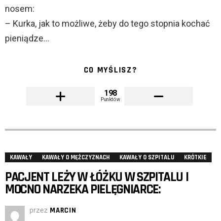
nosem:
– Kurka, jak to możliwe, żeby do tego stopnia kochać
pieniądze…
CO MYŚLISZ?
198
Punktów
KAWAŁY
KAWAŁY O MĘŻCZYZNACH
KAWAŁY O SZPITALU
KRÓTKIE
PACJENT LEŻY W ŁÓŻKU W SZPITALU I
MOCNO NARZEKA PIELĘGNIARCE:
przez
MARCIN