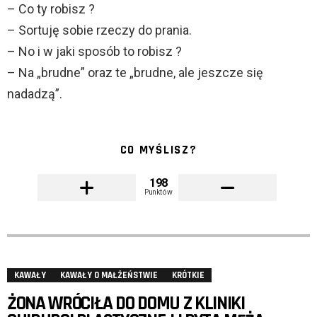
– Co ty robisz ?
– Sortuję sobie rzeczy do prania.
– No i w jaki sposób to robisz ?
– Na „brudne” oraz te „brudne, ale jeszcze się
nadadzą”.
CO MYŚLISZ?
198
Punktów
KAWAŁY
KAWAŁY O MAŁŻEŃSTWIE
KRÓTKIE
ŻONA WRÓCIŁA DO DOMU Z KLINIKI