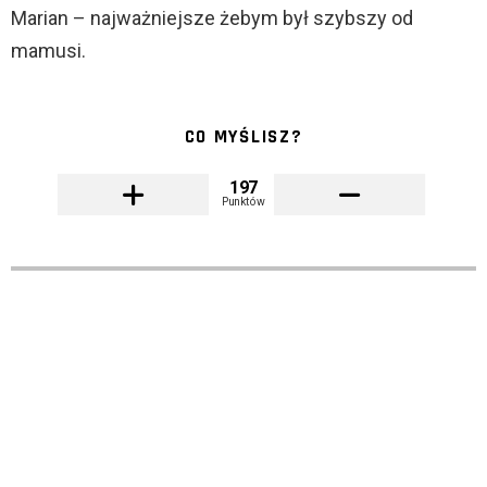
Marian – najważniejsze żebym był szybszy od
mamusi.
CO MYŚLISZ?
197
Punktów
KAWAŁY
KAWAŁY O KOBIETACH
KAWAŁY O LEKARZACH
KRÓTKIE
U DOKTORA W GABINECIE:
przez
MARCIN