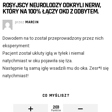
ROSYJSCY NEUROLODZY ODKRYLI NERW,
KTÓRY NA 100% ŁĄCZY OKO Z ODBYTEM.
przez
MARCIN
Dowodem na to został przeprowadzony przez nich
eksperyment:
Pacjent został ukłuty igłą w tyłek i niemal
natychmiast w oku pojawiła się łza.
Następnie tą samą igłę wsadzili mu do oka. Zesr*ł się
natychmiast!
CO MYŚLISZ?
203
Punktów