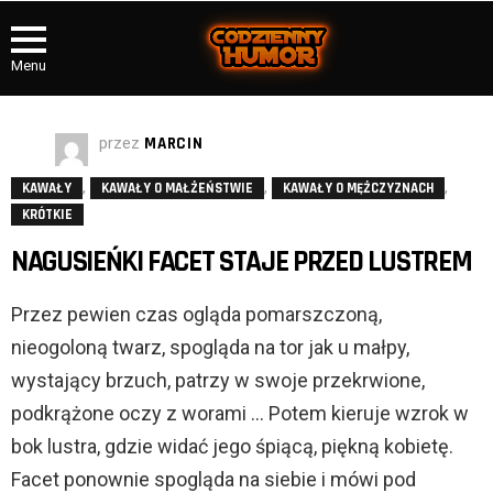
Menu
przez
MARCIN
,
,
,
KAWAŁY
KAWAŁY O MAŁŻEŃSTWIE
KAWAŁY O MĘŻCZYZNACH
KRÓTKIE
NAGUSIEŃKI FACET STAJE PRZED LUSTREM
Przez pewien czas ogląda pomarszczoną,
nieogoloną twarz, spogląda na tor jak u małpy,
wystający brzuch, patrzy w swoje przekrwione,
podkrążone oczy z worami … Potem kieruje wzrok w
bok lustra, gdzie widać jego śpiącą, piękną kobietę.
Facet ponownie spogląda na siebie i mówi pod