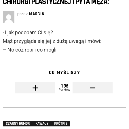
CHIRURGI PLASTYCZNEJ I PYTA MĘŻA:
przez
MARCIN
-I jak podobam Ci się?
Mąż przygląda się jej z dużą uwagą i mówi:
– No cóż robili co mogli.
CO MYŚLISZ?
196
Punktów
CZARNY HUMOR
KAWAŁY
KRÓTKIE