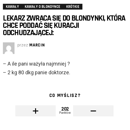
KAWAŁY
KAWAŁY O BLONDYNCE
KRÓTKIE
LEKARZ ZWRACA SIĘ DO BLONDYNKI, KTÓRA
CHCE PODDAĆ SIĘ KURACJI
ODCHUDZAJĄCEJ:
przez
MARCIN
– A ile pani ważyła najmniej ?
– 2 kg 80 dkg panie doktorze.
CO MYŚLISZ?
202
Punktów