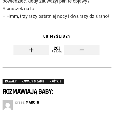
powiedzieć, kiedy zauważył pan te objawy?
Staruszek na to:
– Hmm, trzy razy ostatniej nocy i dwa razy dziś rano!
CO MYŚLISZ?
203
Punktów
KAWAŁY
KAWAŁY O BABIE
KRÓTKIE
ROZMAWIAJĄ BABY:
przez
MARCIN