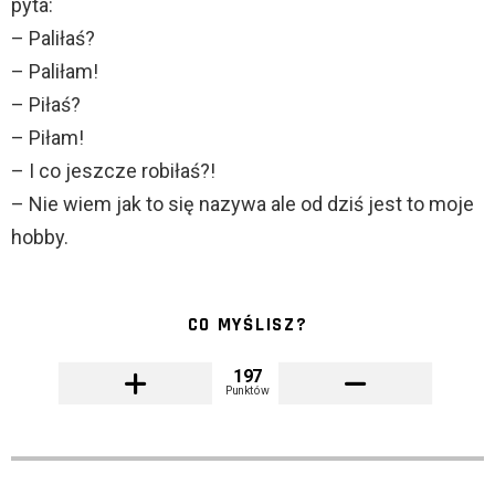
pyta:
– Paliłaś?
– Paliłam!
– Piłaś?
– Piłam!
– I co jeszcze robiłaś?!
– Nie wiem jak to się nazywa ale od dziś jest to moje
hobby.
CO MYŚLISZ?
197
Punktów