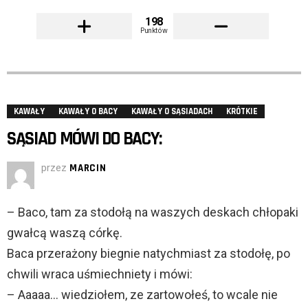
198
Punktów
KAWAŁY
KAWAŁY O BACY
KAWAŁY O SĄSIADACH
KRÓTKIE
SĄSIAD MÓWI DO BACY:
przez
MARCIN
– Baco, tam za stodołą na waszych deskach chłopaki
gwałcą waszą córkę.
Baca przerażony biegnie natychmiast za stodołę, po
chwili wraca uśmiechniety i mówi:
– Aaaaa… wiedziołem, ze zartowołeś, to wcale nie