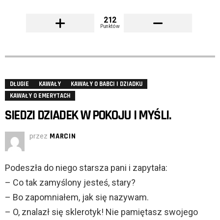
212
Punktów
DŁUGIE
KAWAŁY
KAWAŁY O BABCI I DZIADKU
KAWAŁY O EMERYTACH
SIEDZI DZIADEK W POKOJU I MYŚLI.
przez
MARCIN
Podeszła do niego starsza pani i zapytała:
– Co tak zamyślony jesteś, stary?
– Bo zapomniałem, jak się nazywam.
– O, znalazł się sklerotyk! Nie pamiętasz swojego