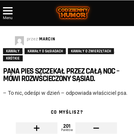
Menu
przez
MARCIN
,
,
,
KAWAŁY
KAWAŁY O SĄSIADACH
KAWAŁY O ZWIERZĘTACH
KRÓTKIE
PANA PIES SZCZEKAŁ PRZEZ CAŁĄ NOC –
MÓWI ROZWŚCIECZONY SĄSIAD.
– To nic, odeśpi w dzień – odpowiada właściciel psa.
CO MYŚLISZ?
201
Punktów