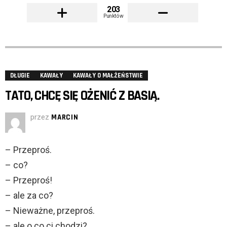
203
Punktów
DŁUGIE
KAWAŁY
KAWAŁY O MAŁŻEŃSTWIE
TATO, CHCĘ SIĘ OŻENIĆ Z BASIĄ.
przez
MARCIN
– Przeproś.
– co?
– Przeproś!
– ale za co?
– Nieważne, przeproś.
– ale o co ci chodzi?