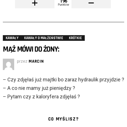
196
Punktów
KAWAŁY
KAWAŁY O MAŁŻEŃSTWIE
KRÓTKIE
MĄŻ MÓWI DO ŻONY:
przez
MARCIN
– Czy zdjęłaś już majtki bo zaraz hydraulik przyjdzie ?
– A co nie mamy już pieniędzy ?
– Pytam czy z kaloryfera zdjęłaś ?
CO MYŚLISZ?