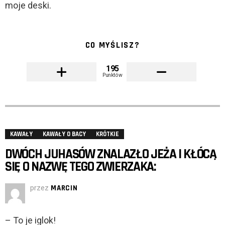
moje deski.
CO MYŚLISZ?
195
Punktów
KAWAŁY
KAWAŁY O BACY
KRÓTKIE
DWÓCH JUHASÓW ZNALAZŁO JEŻA I KŁÓCĄ
SIĘ O NAZWĘ TEGO ZWIERZAKA:
przez
MARCIN
– To je iglok!