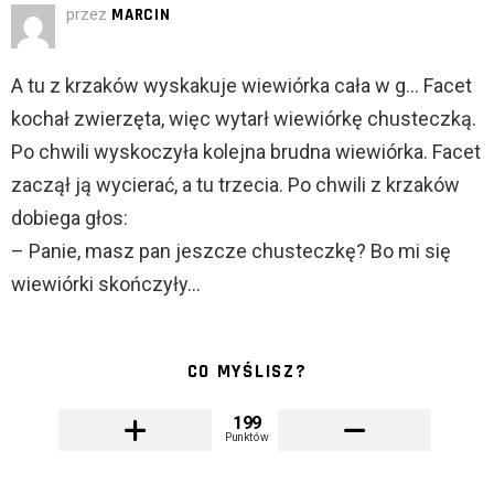
przez
MARCIN
A tu z krzaków wyskakuje wiewiórka cała w g… Facet
kochał zwierzęta, więc wytarł wiewiórkę chusteczką.
Po chwili wyskoczyła kolejna brudna wiewiórka. Facet
zaczął ją wycierać, a tu trzecia. Po chwili z krzaków
dobiega głos:
– Panie, masz pan jeszcze chusteczkę? Bo mi się
wiewiórki skończyły…
CO MYŚLISZ?
199
Punktów