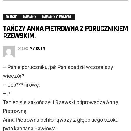
DŁUGIE
KAWAŁY
KAWAŁY O WOJSKU
TAŃCZY ANNA PIETROWNA Z PORUCZNIKIEM
RZEWSKIM.
przez
MARCIN
– Panie poruczniku, jak Pan spędził wczorajszy
wieczór?
– Jeb*** krowę.
– ?
Taniec się zakończył i Rzewski odprowadza Annę
Pietrownę.
Anna Pietrowna ochłonąwszy z głębokiego szoku
pyta kapitana Pawłowa: