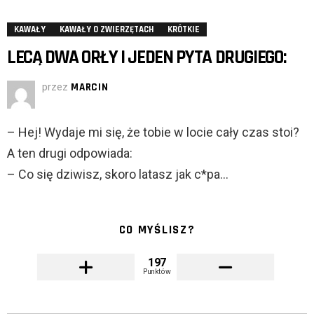
KAWAŁY
KAWAŁY O ZWIERZĘTACH
KRÓTKIE
LECĄ DWA ORŁY I JEDEN PYTA DRUGIEGO:
przez
MARCIN
– Hej! Wydaje mi się, że tobie w locie cały czas stoi?
A ten drugi odpowiada:
– Co się dziwisz, skoro latasz jak c*pa…
CO MYŚLISZ?
197
Punktów