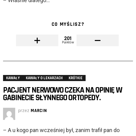
– Właśnie dlatego…
CO MYŚLISZ?
201
Punktów
KAWAŁY
KAWAŁY O LEKARZACH
KRÓTKIE
PACJENT NERWOWO CZEKA NA OPINIĘ W
GABINECIE SŁYNNEGO ORTOPEDY.
przez
MARCIN
– A u kogo pan wcześniej był, zanim trafił pan do