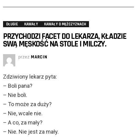
DŁUGIE
KAWAŁY
KAWAŁY O MĘŻCZYZNACH
PRZYCHODZI FACET DO LEKARZA, KŁADZIE
SWĄ MĘSKOŚĆ NA STOLE I MILCZY.
przez
MARCIN
Zdziwiony lekarz pyta:
– Boli pana?
– Nie boli.
– To może za duży?
– Nie, wcale nie.
– A co, za mały?
– Nie. Nie jest za mały.