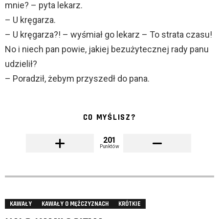
mnie? – pyta lekarz.
– U kręgarza.
– U kręgarza?! – wyśmiał go lekarz – To strata czasu!
No i niech pan powie, jakiej bezużytecznej rady panu
udzielił?
– Poradził, żebym przyszedł do pana.
CO MYŚLISZ?
201
Punktów
KAWAŁY
KAWAŁY O MĘŻCZYZNACH
KRÓTKIE