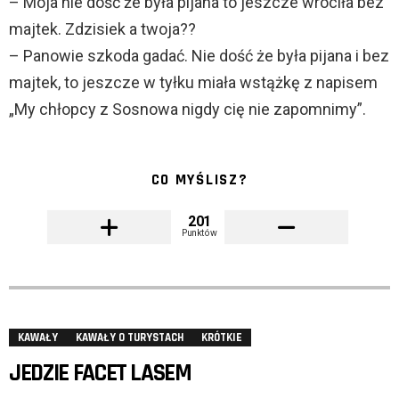
– Moja nie dość że była pijana to jeszcze wróciła bez
majtek. Zdzisiek a twoja??
– Panowie szkoda gadać. Nie dość że była pijana i bez
majtek, to jeszcze w tyłku miała wstążkę z napisem
„My chłopcy z Sosnowa nigdy cię nie zapomnimy”.
CO MYŚLISZ?
201
Punktów
KAWAŁY
KAWAŁY O TURYSTACH
KRÓTKIE
JEDZIE FACET LASEM