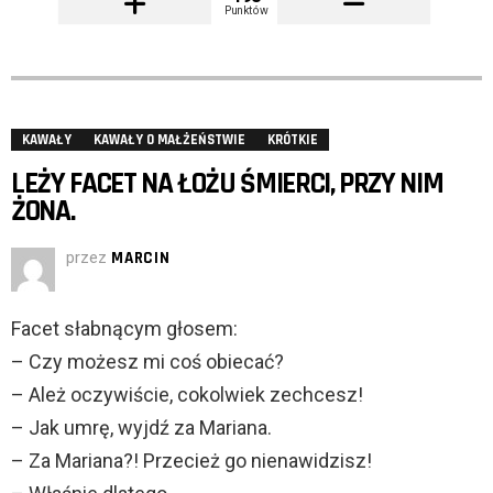
Punktów
KAWAŁY
KAWAŁY O MAŁŻEŃSTWIE
KRÓTKIE
LEŻY FACET NA ŁOŻU ŚMIERCI, PRZY NIM
ŻONA.
przez
MARCIN
Facet słabnącym głosem:
– Czy możesz mi coś obiecać?
– Ależ oczywiście, cokolwiek zechcesz!
– Jak umrę, wyjdź za Mariana.
– Za Mariana?! Przecież go nienawidzisz!