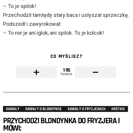
– To je spilok!
Przechodził tamtędy stary baca i usłyszał sprzeczkę.
Podszedł i zawyrokował:
– To nie je ani iglok, ani spilok. To je kolcok!
CO MYŚLISZ?
195
Punktów
KAWAŁY
KAWAŁY O BLONDYNCE
KAWAŁY O FRYZJERACH
KRÓTKIE
PRZYCHODZI BLONDYNKA DO FRYZJERA I
MÓWI: