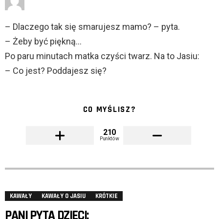
– Dlaczego tak się smarujesz mamo? – pyta.
– Żeby być piękną…
Po paru minutach matka czyści twarz. Na to Jasiu:
– Co jest? Poddajesz się?
CO MYŚLISZ?
210
Punktów
KAWAŁY
KAWAŁY O JASIU
KRÓTKIE
PANI PYTA DZIECI: