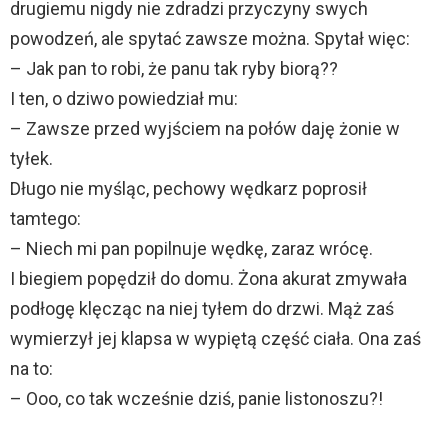
drugiemu nigdy nie zdradzi przyczyny swych
powodzeń, ale spytać zawsze można. Spytał więc:
– Jak pan to robi, że panu tak ryby biorą??
I ten, o dziwo powiedział mu:
– Zawsze przed wyjściem na połów daję żonie w
tyłek.
Długo nie myśląc, pechowy wędkarz poprosił
tamtego:
– Niech mi pan popilnuje wędkę, zaraz wrócę.
I biegiem popędził do domu. Żona akurat zmywała
podłogę klęcząc na niej tyłem do drzwi. Mąż zaś
wymierzył jej klapsa w wypiętą część ciała. Ona zaś
na to:
– Ooo, co tak wcześnie dziś, panie listonoszu?!