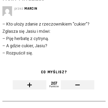
przez
MARCIN
– Kto ułoży zdanie z rzeczownikiem ”cukier”?
Zgłasza się Jasiu i mówi:
– Piję herbatę z cytryną.
– A gdzie cukier, Jasiu?
– Rozpuścił się.
CO MYŚLISZ?
207
Punktów