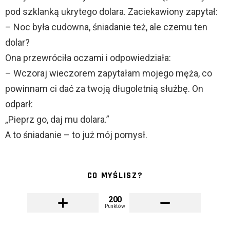
pod szklanką ukrytego dolara. Zaciekawiony zapytał:
– Noc była cudowna, śniadanie też, ale czemu ten
dolar?
Ona przewróciła oczami i odpowiedziała:
– Wczoraj wieczorem zapytałam mojego męża, co
powinnam ci dać za twoją długoletnią służbę. On
odparł:
„Pieprz go, daj mu dolara.”
A to śniadanie – to już mój pomysł.
CO MYŚLISZ?
200
Punktów