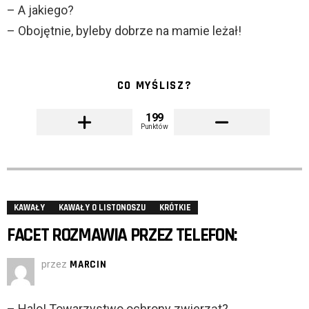
– A jakiego?
– Obojętnie, byleby dobrze na mamie leżał!
CO MYŚLISZ?
199
Punktów
KAWAŁY
KAWAŁY O LISTONOSZU
KRÓTKIE
FACET ROZMAWIA PRZEZ TELEFON:
przez
MARCIN
– Halo! Towarzystwo ochrony zwierząt?