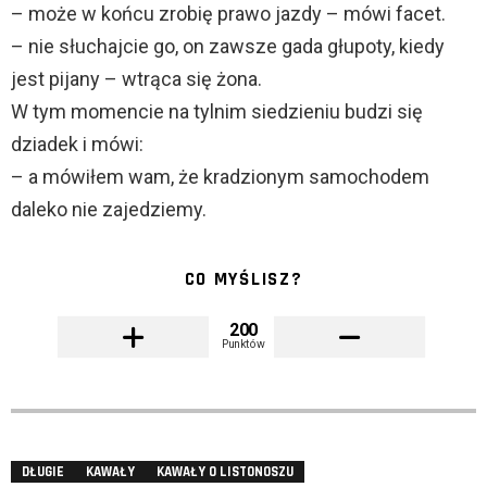
– może w końcu zrobię prawo jazdy – mówi facet.
– nie słuchajcie go, on zawsze gada głupoty, kiedy
jest pijany – wtrąca się żona.
W tym momencie na tylnim siedzieniu budzi się
dziadek i mówi:
– a mówiłem wam, że kradzionym samochodem
daleko nie zajedziemy.
CO MYŚLISZ?
200
Punktów
DŁUGIE
KAWAŁY
KAWAŁY O LISTONOSZU