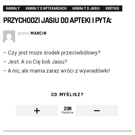
KAWAŁY
KAWAŁY O APTEKARZACH
KAWAŁY O JASIU
KRÓTKIE
PRZYCHODZI JASIU DO APTEKI I PYTA:
przez
MARCIN
– Czy jest może środek przeciwbólowy?
– Jest. A co Cię boli Jasiu?
– A nic, ale mama zaraz wróci z wywiadówki!
CO MYŚLISZ?
208
Punktów