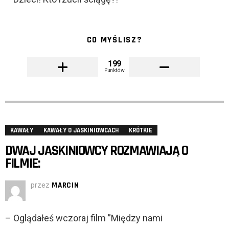
CO MYŚLISZ?
199
Punktów
KAWAŁY
KAWAŁY O JASKINIOWCACH
KRÓTKIE
DWAJ JASKINIOWCY ROZMAWIAJĄ O
FILMIE:
przez
MARCIN
– Oglądałeś wczoraj film ”Między nami