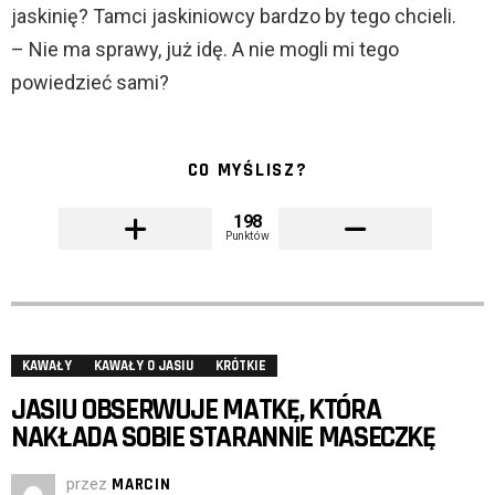
jaskinię? Tamci jaskiniowcy bardzo by tego chcieli.
– Nie ma sprawy, już idę. A nie mogli mi tego
powiedzieć sami?
CO MYŚLISZ?
198
Punktów
KAWAŁY
KAWAŁY O JASIU
KRÓTKIE
JASIU OBSERWUJE MATKĘ, KTÓRA
NAKŁADA SOBIE STARANNIE MASECZKĘ
przez
MARCIN