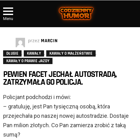
Menu
przez
MARCIN
,
,
,
DŁUGIE
KAWAŁY
KAWAŁY O MAŁŻEŃSTWIE
KAWAŁY O PRAWIE JAZDY
PEWIEN FACET JECHAŁ AUTOSTRADĄ,
ZATRZYMAŁA GO POLICJA.
Policjant podchodzi i mówi:
– gratuluję, jest Pan tysięczną osobą, która
przejechała po naszej nowej autostradzie. Dostaje
Pan milion złotych. Co Pan zamierza zrobić z taką
sumą?