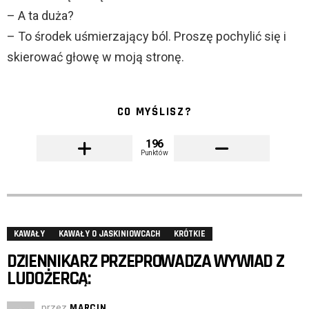
– A ta duża?
– To środek uśmierzający ból. Proszę pochylić się i
skierować głowę w moją stronę.
CO MYŚLISZ?
196
Punktów
KAWAŁY
KAWAŁY O JASKINIOWCACH
KRÓTKIE
DZIENNIKARZ PRZEPROWADZA WYWIAD Z
LUDOŻERCĄ:
przez
MARCIN