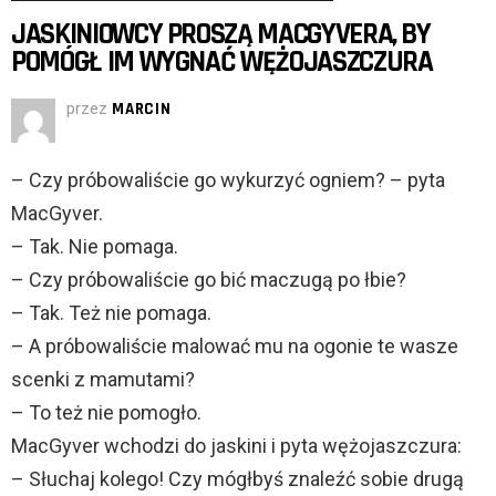
JASKINIOWCY PROSZĄ MACGYVERA, BY
POMÓGŁ IM WYGNAĆ WĘŻOJASZCZURA
przez
MARCIN
– Czy próbowaliście go wykurzyć ogniem? – pyta
MacGyver.
– Tak. Nie pomaga.
– Czy próbowaliście go bić maczugą po łbie?
– Tak. Też nie pomaga.
– A próbowaliście malować mu na ogonie te wasze
scenki z mamutami?
– To też nie pomogło.
MacGyver wchodzi do jaskini i pyta wężojaszczura:
– Słuchaj kolego! Czy mógłbyś znaleźć sobie drugą