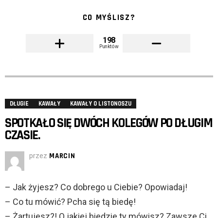
CO MYŚLISZ?
198
Punktów
DŁUGIE
KAWAŁY
KAWAŁY O LISTONOSZU
SPOTKAŁO SIĘ DWÓCH KOLEGÓW PO DŁUGIM
CZASIE.
przez
MARCIN
– Jak żyjesz? Co dobrego u Ciebie? Opowiadaj!
– Co tu mówić? Pcha się tą biedę!
– Żartujesz?! O jakiej biedzie ty mówisz? Zawsze Ci