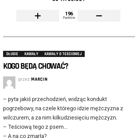
196
Punktów
DŁUGIE
KAWAŁY
KAWAŁY O TEŚCIOWEJ
KOGO BĘDĄ CHOWAĆ?
przez
MARCIN
– pyta jakiś przechodzień, widząc kondukt
pogrzebowy, na czele którego idzie mężczyzna z
wilczurem, a za nim kilkudziesięciu mężczyzn.
– Teściową tego z psem…
– A na co zmarła?