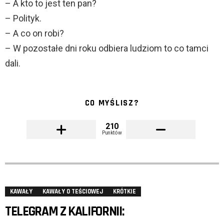
– A kto to jest ten pan?
– Polityk.
– A co on robi?
– W pozostałe dni roku odbiera ludziom to co tamci
dali.
CO MYŚLISZ?
210
Punktów
KAWAŁY
KAWAŁY O TEŚCIOWEJ
KRÓTKIE
TELEGRAM Z KALIFORNII: