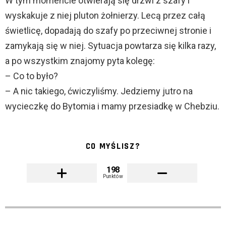
W tym momencie otwierają się drzwi z szafy i
wyskakuje z niej pluton żołnierzy. Lecą przez całą
świetlicę, dopadają do szafy po przeciwnej stronie i
zamykają się w niej. Sytuacja powtarza się kilka razy,
a po wszystkim znajomy pyta kolegę:
– Co to było?
– A nic takiego, ćwiczyliśmy. Jedziemy jutro na
wycieczkę do Bytomia i mamy przesiadkę w Chebziu.
CO MYŚLISZ?
198
Punktów