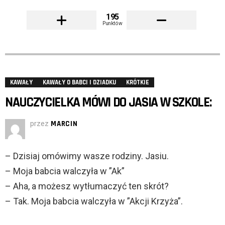
195
Punktów
KAWAŁY
KAWAŁY O BABCI I DZIADKU
KRÓTKIE
NAUCZYCIELKA MÓWI DO JASIA W SZKOLE:
przez
MARCIN
– Dzisiaj omówimy wasze rodziny. Jasiu.
– Moja babcia walczyła w ”Ak”
– Aha, a możesz wytłumaczyć ten skrót?
– Tak. Moja babcia walczyła w ”Akcji Krzyża”.