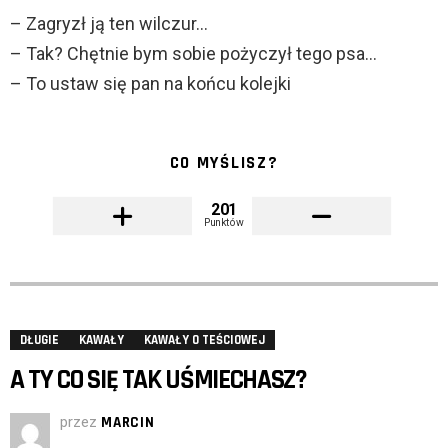
– Zagryzł ją ten wilczur…
– Tak? Chętnie bym sobie pożyczył tego psa…
– To ustaw się pan na końcu kolejki
CO MYŚLISZ?
201
Punktów
DŁUGIE
KAWAŁY
KAWAŁY O TEŚCIOWEJ
A TY CO SIĘ TAK UŚMIECHASZ?
przez
MARCIN