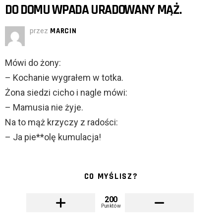
DO DOMU WPADA URADOWANY MĄŻ.
przez
MARCIN
Mówi do żony:
– Kochanie wygrałem w totka.
Żona siedzi cicho i nagle mówi:
– Mamusia nie żyje.
Na to mąż krzyczy z radości:
– Ja pie**olę kumulacja!
CO MYŚLISZ?
200
Punktów