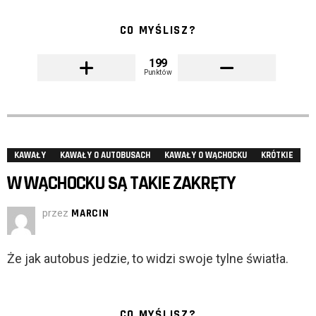
CO MYŚLISZ?
199
Punktów
KAWAŁY
KAWAŁY O AUTOBUSACH
KAWAŁY O WĄCHOCKU
KRÓTKIE
W WĄCHOCKU SĄ TAKIE ZAKRĘTY
przez
MARCIN
Że jak autobus jedzie, to widzi swoje tylne światła.
CO MYŚLISZ?