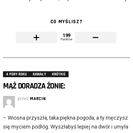
CO MYŚLISZ?
199
Punktów
4 PORY ROKU
KAWAŁY
KRÓTKIE
MĄŻ DORADZA ŻONIE:
przez
MARCIN
– Wiosna przyszła, taka piękna pogoda, a ty męczysz
się myciem podłóg. Wyszłabyś lepiej na dwór i umyła