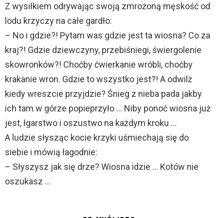
Z wysiłkiem odrywając swoją zmrożoną męskość od
lodu krzyczy na całe gardło:
– No i gdzie?! Pytam was gdzie jest ta wiosna? Co za
kraj?! Gdzie dziewczyny, przebiśniegi, świergolenie
skowronków?! Choćby ćwierkanie wróbli, choćby
krakanie wron. Gdzie to wszystko jest?! A odwilż
kiedy wreszcie przyjdzie? Śnieg z nieba pada jakby
ich tam w górze popieprzyło … Niby ponoć wiosna już
jest, łgarstwo i oszustwo na każdym kroku …
A ludzie słysząc kocie krzyki uśmiechają się do
siebie i mówią łagodnie:
– Słyszysz jak się drze? Wiosna idzie … Kotów nie
oszukasz …