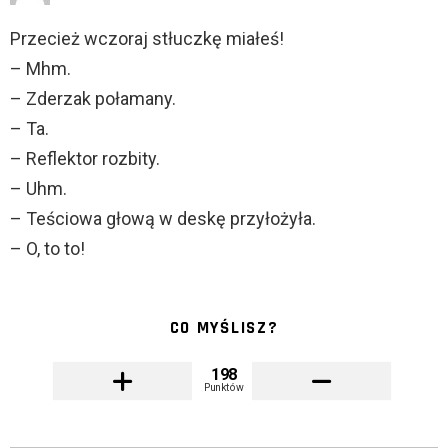
Przecież wczoraj stłuczkę miałeś!
– Mhm.
– Zderzak połamany.
– Ta.
– Reflektor rozbity.
– Uhm.
– Teściowa głową w deskę przyłożyła.
– O, to to!
CO MYŚLISZ?
198
Punktów