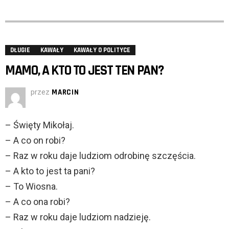
DŁUGIE
KAWAŁY
KAWAŁY O POLITYCE
MAMO, A KTO TO JEST TEN PAN?
przez
MARCIN
– Święty Mikołaj.
– A co on robi?
– Raz w roku daje ludziom odrobinę szczęścia.
– A kto to jest ta pani?
– To Wiosna.
– A co ona robi?
– Raz w roku daje ludziom nadzieję.