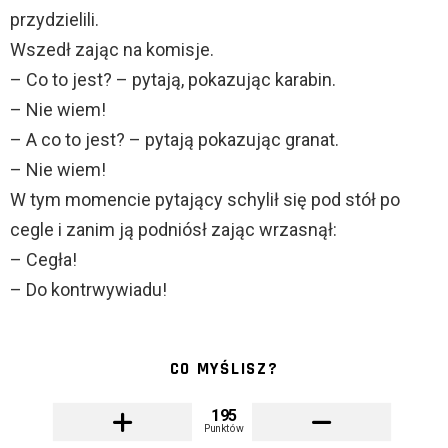
przydzielili.
Wszedł zając na komisje.
– Co to jest? – pytają, pokazując karabin.
– Nie wiem!
– A co to jest? – pytają pokazując granat.
– Nie wiem!
W tym momencie pytający schylił się pod stół po
cegle i zanim ją podniósł zając wrzasnął:
– Cegła!
– Do kontrwywiadu!
CO MYŚLISZ?
195
Punktów