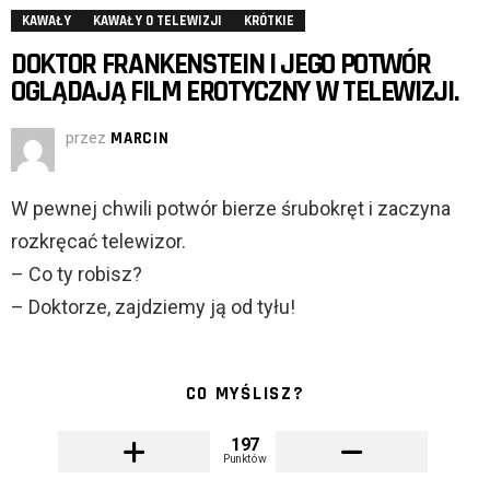
KAWAŁY
KAWAŁY O TELEWIZJI
KRÓTKIE
DOKTOR FRANKENSTEIN I JEGO POTWÓR
OGLĄDAJĄ FILM EROTYCZNY W TELEWIZJI.
przez
MARCIN
W pewnej chwili potwór bierze śrubokręt i zaczyna
rozkręcać telewizor.
– Co ty robisz?
– Doktorze, zajdziemy ją od tyłu!
CO MYŚLISZ?
197
Punktów