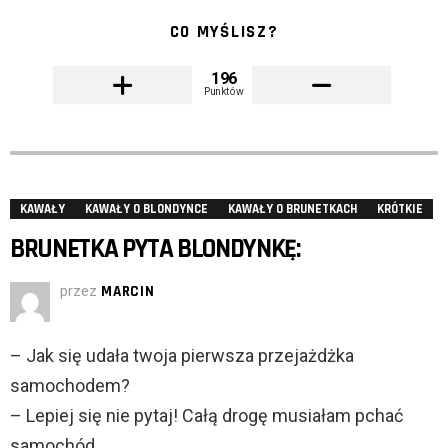
CO MYŚLISZ?
196
Punktów
KAWAŁY
KAWAŁY O BLONDYNCE
KAWAŁY O BRUNETKACH
KRÓTKIE
BRUNETKA PYTA BLONDYNKĘ:
przez
MARCIN
– Jak się udała twoja pierwsza przejażdżka
samochodem?
– Lepiej się nie pytaj! Całą drogę musiałam pchać
samochód.