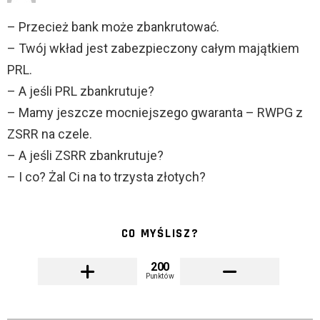
– Przecież bank może zbankrutować.
– Twój wkład jest zabezpieczony całym majątkiem
PRL.
– A jeśli PRL zbankrutuje?
– Mamy jeszcze mocniejszego gwaranta – RWPG z
ZSRR na czele.
– A jeśli ZSRR zbankrutuje?
– I co? Żal Ci na to trzysta złotych?
CO MYŚLISZ?
200
Punktów