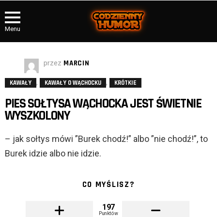
Menu
przez
MARCIN
,
,
KAWAŁY
KAWAŁY O WĄCHOCKU
KRÓTKIE
PIES SOŁTYSA WĄCHOCKA JEST ŚWIETNIE
WYSZKOLONY
– jak sołtys mówi ”Burek chodź!” albo ”nie chodź!”, to
Burek idzie albo nie idzie.
CO MYŚLISZ?
197
Punktów