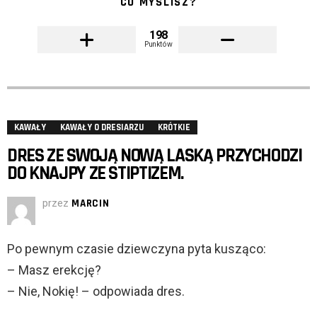
CO MYŚLISZ?
198
Punktów
KAWAŁY
KAWAŁY O DRESIARZU
KRÓTKIE
DRES ZE SWOJĄ NOWĄ LASKĄ PRZYCHODZI
DO KNAJPY ZE STIPTIZEM.
przez
MARCIN
Po pewnym czasie dziewczyna pyta kusząco:
– Masz erekcję?
– Nie, Nokię! – odpowiada dres.