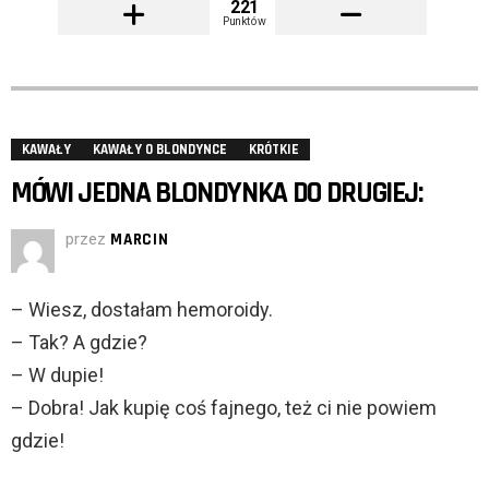
221
Punktów
KAWAŁY
KAWAŁY O BLONDYNCE
KRÓTKIE
MÓWI JEDNA BLONDYNKA DO DRUGIEJ:
przez
MARCIN
– Wiesz, dostałam hemoroidy.
– Tak? A gdzie?
– W dupie!
– Dobra! Jak kupię coś fajnego, też ci nie powiem
gdzie!