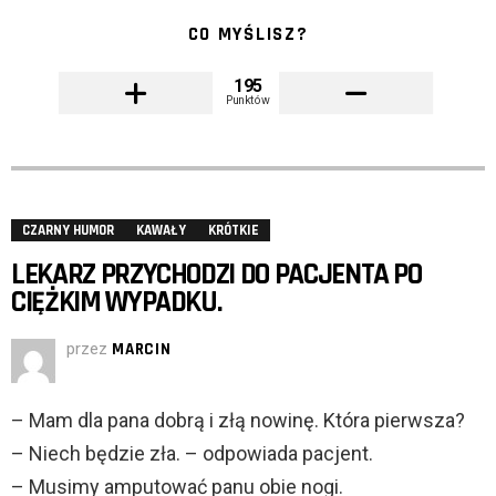
CO MYŚLISZ?
195
Punktów
CZARNY HUMOR
KAWAŁY
KRÓTKIE
LEKARZ PRZYCHODZI DO PACJENTA PO
CIĘŻKIM WYPADKU.
przez
MARCIN
– Mam dla pana dobrą i złą nowinę. Która pierwsza?
– Niech będzie zła. – odpowiada pacjent.
– Musimy amputować panu obie nogi.