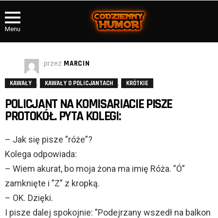
Menu
przez
MARCIN
,
,
KAWAŁY
KAWAŁY O POLICJANTACH
KRÓTKIE
POLICJANT NA KOMISARIACIE PISZE
PROTOKÓŁ. PYTA KOLEGI:
– Jak się pisze ”róże”?
Kolega odpowiada:
– Wiem akurat, bo moja żona ma imię Róża. ”Ó”
zamknięte i ”Z” z kropką.
– OK. Dzięki.
I pisze dalej spokojnie: ”Podejrzany wszedł na balkon