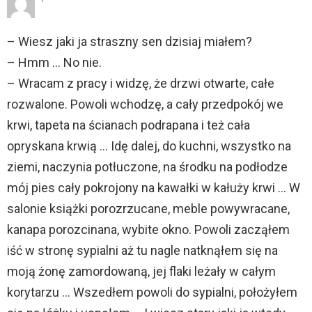
– Wiesz jaki ja straszny sen dzisiaj miałem?
– Hmm … No nie.
– Wracam z pracy i widzę, że drzwi otwarte, całe
rozwalone. Powoli wchodzę, a cały przedpokój we
krwi, tapeta na ścianach podrapana i też cała
opryskana krwią … Idę dalej, do kuchni, wszystko na
ziemi, naczynia potłuczone, na środku na podłodze
mój pies cały pokrojony na kawałki w kałuży krwi … W
salonie książki porozrzucane, meble powywracane,
kanapa porozcinana, wybite okno. Powoli zacząłem
iść w stronę sypialni aż tu nagle natknąłem się na
moją żonę zamordowaną, jej flaki leżały w całym
korytarzu … Wszedłem powoli do sypialni, położyłem