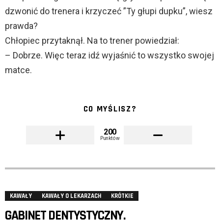
dzwonić do trenera i krzyczeć ”Ty głupi dupku”, wiesz
prawda?
Chłopiec przytaknął. Na to trener powiedział:
– Dobrze. Więc teraz idź wyjaśnić to wszystko swojej
matce.
CO MYŚLISZ?
200
Punktów
KAWAŁY
KAWAŁY O LEKARZACH
KRÓTKIE
GABINET DENTYSTYCZNY.