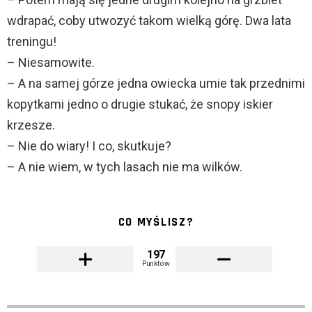
wdrapać, coby utwozyć takom wielką górę. Dwa lata
treningu!
– Niesamowite.
– A na samej górze jedna owiecka umie tak przednimi
kopytkami jedno o drugie stukać, że snopy iskier
krzesze.
– Nie do wiary! I co, skutkuje?
– A nie wiem, w tych lasach nie ma wilków.
CO MYŚLISZ?
197
Punktów