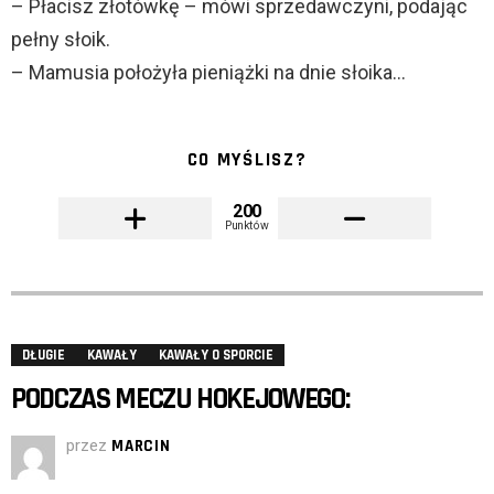
– Płacisz złotówkę – mówi sprzedawczyni, podając
pełny słoik.
– Mamusia położyła pieniążki na dnie słoika…
CO MYŚLISZ?
200
Punktów
DŁUGIE
KAWAŁY
KAWAŁY O SPORCIE
PODCZAS MECZU HOKEJOWEGO:
przez
MARCIN