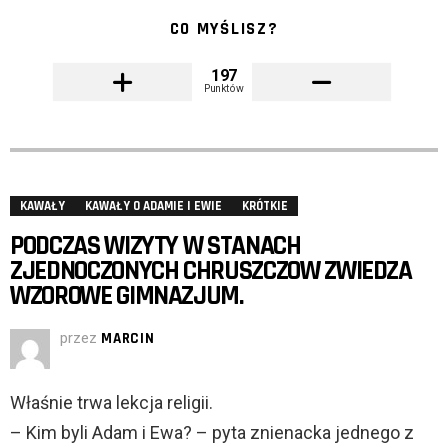
CO MYŚLISZ?
197
Punktów
KAWAŁY
KAWAŁY O ADAMIE I EWIE
KRÓTKIE
PODCZAS WIZYTY W STANACH
ZJEDNOCZONYCH CHRUSZCZOW ZWIEDZA
WZOROWE GIMNAZJUM.
przez
MARCIN
Właśnie trwa lekcja religii.
– Kim byli Adam i Ewa? – pyta znienacka jednego z