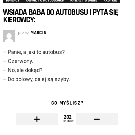
KAWAŁY
KAWAŁY O AUTOBUSACH
KAWAŁY O BABIE
KRÓTKIE
WSIADA BABA DO AUTOBUSU I PYTA SIĘ
KIEROWCY:
przez
MARCIN
– Panie, a jaki to autobus?
– Czerwony.
– No, ale dokąd?
– Do połowy, dalej są szyby.
CO MYŚLISZ?
202
Punktów