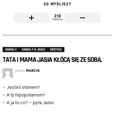
CO MYŚLISZ?
210
Punktów
KAWAŁY
KAWAŁY O JASIU
KRÓTKIE
TATA I MAMA JASIA KŁÓCĄ SIĘ ZE SOBĄ.
przez
MARCIN
– Jesteś słoniem!
– A ty hipopotamem!
– A ja to co? – pyta Jasio.