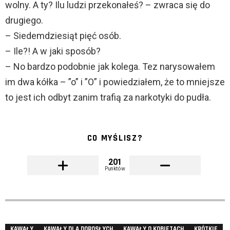
wolny. A ty? Ilu ludzi przekonałeś? – zwraca się do
drugiego.
– Siedemdziesiąt pięć osób.
– Ile?! A w jaki sposób?
– No bardzo podobnie jak kolega. Tez narysowałem
im dwa kółka – ”o” i ”O” i powiedziałem, że to mniejsze
to jest ich odbyt zanim trafią za narkotyki do pudła.
CO MYŚLISZ?
201
Punktów
KAWAŁY
KAWAŁY DLA DOROSŁYCH
KAWAŁY O KOBIETACH
KRÓTKIE