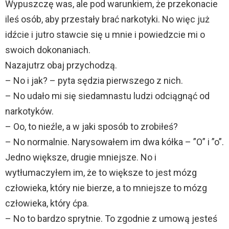
Wypuszczę was, ale pod warunkiem, że przekonacie
ileś osób, aby przestały brać narkotyki. No więc już
idźcie i jutro stawcie się u mnie i powiedzcie mi o
swoich dokonaniach.
Nazajutrz obaj przychodzą.
– No i jak? – pyta sędzia pierwszego z nich.
– No udało mi się siedamnastu ludzi odciągnąć od
narkotyków.
– Oo, to nieźle, a w jaki sposób to zrobiłeś?
– No normalnie. Narysowałem im dwa kółka – ”O” i ”o”.
Jedno większe, drugie mniejsze. No i
wytłumaczyłem im, że to większe to jest mózg
człowieka, który nie bierze, a to mniejsze to mózg
człowieka, który ćpa.
– No to bardzo sprytnie. To zgodnie z umową jesteś