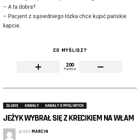
– A ta dobra?
– Pacjent z sąsiedniego łóżka chce kupić pańskie
kapcie.
CO MYŚLISZ?
200
Punktów
DŁUGIE
KAWAŁY
KAWAŁY O MYŚLIWYCH
JEŻYK WYBRAŁ SIĘ Z KRECIKIEM NA WŁAM
przez
MARCIN