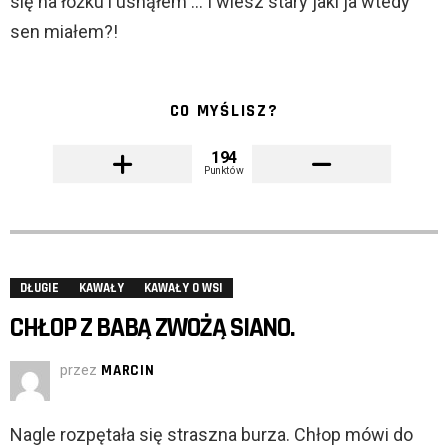
się na łóżku i usnąłem … I wiesz stary jaki ja wtedy
sen miałem?!
CO MYŚLISZ?
194
Punktów
DŁUGIE
KAWAŁY
KAWAŁY O WSI
CHŁOP Z BABĄ ZWOŻĄ SIANO.
przez
MARCIN
Nagle rozpętała się straszna burza. Chłop mówi do