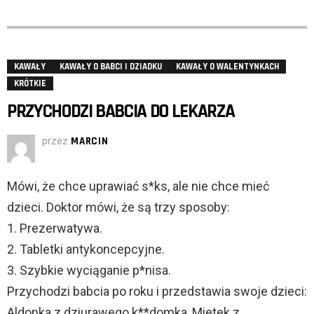
KAWAŁY
KAWAŁY O BABCI I DZIADKU
KAWAŁY O WALENTYNKACH
KRÓTKIE
PRZYCHODZI BABCIA DO LEKARZA
przez
MARCIN
Mówi, że chce uprawiać s*ks, ale nie chce mieć
dzieci. Doktor mówi, że są trzy sposoby:
1. Prezerwatywa.
2. Tabletki antykoncepcyjne.
3. Szybkie wyciąganie p*nisa.
Przychodzi babcia po roku i przedstawia swoje dzieci:
Aldonka z dziurawego k**domka, Mietek z