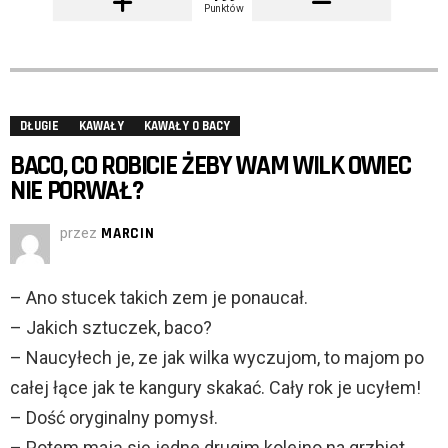
Punktów
DŁUGIE
KAWAŁY
KAWAŁY O BACY
BACO, CO ROBICIE ŻEBY WAM WILK OWIEC
NIE PORWAŁ?
przez
MARCIN
– Ano stucek takich zem je ponaucał.
– Jakich sztuczek, baco?
– Naucyłech je, ze jak wilka wyczujom, to majom po
całej łące jak te kangury skakać. Cały rok je ucyłem!
– Dość oryginalny pomysł.
– Potem mają się jedne drugim kolejno na grzbiet