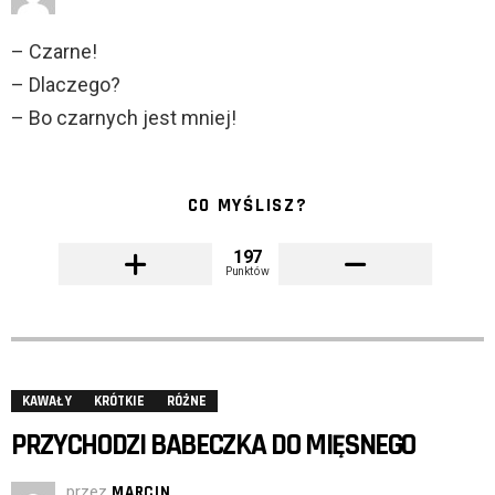
– Czarne!
– Dlaczego?
– Bo czarnych jest mniej!
CO MYŚLISZ?
197
Punktów
KAWAŁY
KRÓTKIE
RÓŻNE
PRZYCHODZI BABECZKA DO MIĘSNEGO
przez
MARCIN