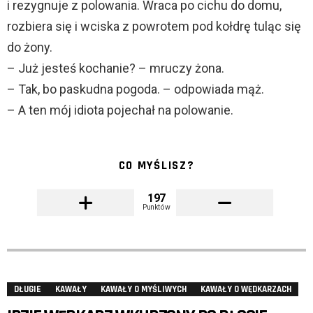
i rezygnuje z polowania. Wraca po cichu do domu,
rozbiera się i wciska z powrotem pod kołdrę tuląc się
do żony.
– Już jesteś kochanie? – mruczy żona.
– Tak, bo paskudna pogoda. – odpowiada mąż.
– A ten mój idiota pojechał na polowanie.
CO MYŚLISZ?
197
Punktów
DŁUGIE
KAWAŁY
KAWAŁY O MYŚLIWYCH
KAWAŁY O WĘDKARZACH