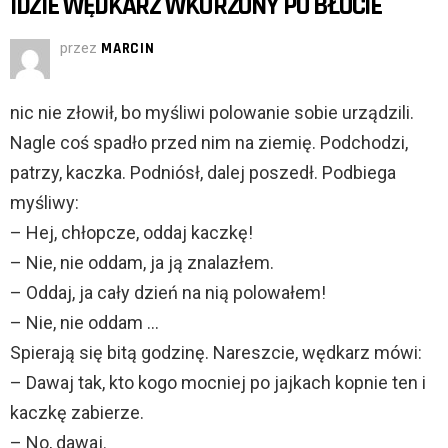
IDZIE WĘDKARZ WKURZONY PO BŁOCIE
przez
MARCIN
nic nie złowił, bo myśliwi polowanie sobie urządzili.
Nagle coś spadło przed nim na ziemię. Podchodzi,
patrzy, kaczka. Podniósł, dalej poszedł. Podbiega
myśliwy:
– Hej, chłopcze, oddaj kaczkę!
– Nie, nie oddam, ja ją znalazłem.
– Oddaj, ja cały dzień na nią polowałem!
– Nie, nie oddam …
Spierają się bitą godzinę. Nareszcie, wędkarz mówi:
– Dawaj tak, kto kogo mocniej po jajkach kopnie ten i
kaczkę zabierze.
– No, dawaj.