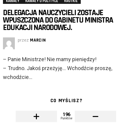
KAWAŁY
KAWAŁY O POLITYCE
KRÓTKIE
DELEGACJA NAUCZYCIELI ZOSTAJE
WPUSZCZONA DO GABINETU MINISTRA
EDUKACJI NARODOWEJ.
przez
MARCIN
– Panie Ministrze! Nie mamy pieniędzy!
– Trudno. Jakoś przeżyję… Wchodźcie proszę,
wchodźcie…
CO MYŚLISZ?
196
Punktów