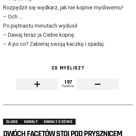
Rozpędził się wędkarz, jak nie kopnie myśliwemu!
– Och …
Po piętnastu minutach wydusił
– Dawaj teraz ja Ciebie kopnę.
– A po co? Zabieraj swoją kaczkę i spadaj.
CO MYŚLISZ?
197
Punktów
DŁUGIE
KAWAŁY
KAWAŁY O DŻINIE
DWÓCH FACETÓW STOI POD PRYSZNICEM