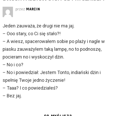
przez
MARCIN
Jeden zauważa, że drugi nie ma jaj.
– Ooo stary, co Ci się stało?!
– A wiesz, spacerowałem sobie po plaży i nagle w
piasku zauważyłem taką lampę, no to podnoszę,
pocieram no i wyskoczył dżin.
– No i co?
– No i powiedział: Jestem Tonto, indiański dżin i
spełnię Twoje jedno życzenie!
– Taaa? I co powiedziałeś?
– Bez jaj.