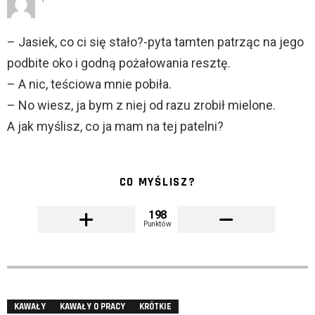
– Jasiek, co ci się stało?-pyta tamten patrząc na jego
podbite oko i godną pożałowania resztę.
– A nic, teściowa mnie pobiła.
– No wiesz, ja bym z niej od razu zrobił mielone.
A jak myślisz, co ja mam na tej patelni?
CO MYŚLISZ?
198
Punktów
KAWAŁY
KAWAŁY O PRACY
KRÓTKIE