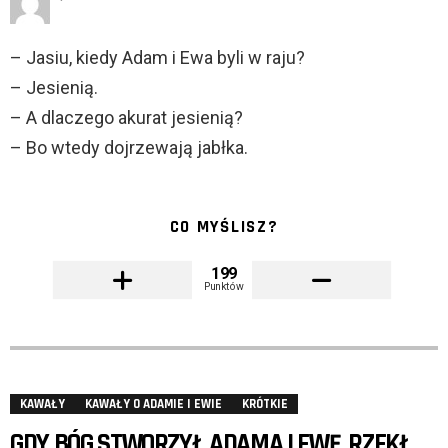
– Jasiu, kiedy Adam i Ewa byli w raju?
– Jesienią.
– A dlaczego akurat jesienią?
– Bo wtedy dojrzewają jabłka.
CO MYŚLISZ?
199
Punktów
KAWAŁY
KAWAŁY O ADAMIE I EWIE
KRÓTKIE
GDY BÓG STWORZYŁ ADAMA I EWĘ, RZEKŁ