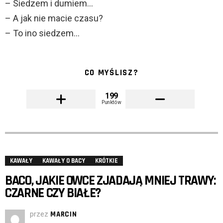
– Siedzem i dumiem…
– A jak nie macie czasu?
– To ino siedzem…
CO MYŚLISZ?
199
Punktów
KAWAŁY
KAWAŁY O BACY
KRÓTKIE
BACO, JAKIE OWCE ZJADAJĄ MNIEJ TRAWY:
CZARNE CZY BIAŁE?
przez
MARCIN