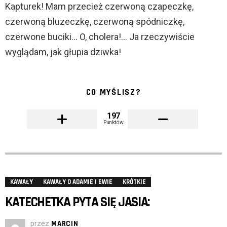
Kapturek! Mam przecież czerwoną czapeczkę,
czerwoną bluzeczkę, czerwoną spódniczkę,
czerwone buciki… O, cholera!… Ja rzeczywiście
wyglądam, jak głupia dziwka!
CO MYŚLISZ?
197
Punktów
KAWAŁY
KAWAŁY O ADAMIE I EWIE
KRÓTKIE
KATECHETKA PYTA SIĘ JASIA:
przez
MARCIN