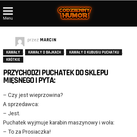
Menu
przez
MARCIN
,
,
,
KAWAŁY
KAWAŁY O BAJKACH
KAWAŁY O KUBUSIU PUCHATKU
KRÓTKIE
PRZYCHODZI PUCHATEK DO SKLEPU
MIĘSNEGO I PYTA:
– Czy jest wieprzowina?
A sprzedawca:
– Jest.
Puchatek wyjmuje karabin maszynowy i woła:
– To za Prosiaczka!