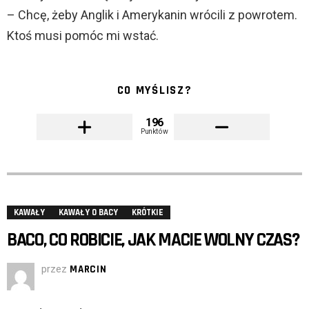
– Chcę, żeby Anglik i Amerykanin wrócili z powrotem.
Ktoś musi pomóc mi wstać.
CO MYŚLISZ?
196
Punktów
KAWAŁY
KAWAŁY O BACY
KRÓTKIE
BACO, CO ROBICIE, JAK MACIE WOLNY CZAS?
przez
MARCIN