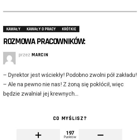
KAWAŁY
KAWAŁY O PRACY
KRÓTKIE
ROZMOWA PRACOWNIKÓW:
przez
MARCIN
– Dyrektor jest wściekły! Podobno zwolni pół zakładu!
– Ale na pewno nie nas! Z żoną się pokłócił, więc
będzie zwalniał jej krewnych…
CO MYŚLISZ?
197
Punktów