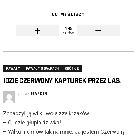
CO MYŚLISZ?
195
Punktów
KAWAŁY
KAWAŁY O BAJKACH
KRÓTKIE
IDZIE CZERWONY KAPTUREK PRZEZ LAS.
przez
MARCIN
Zobaczył ją wilk i woła zza krzaków:
– O, idzie głupia dziwka!
– Wilku nie mów tak na mnie. Ja jestem Czerwony