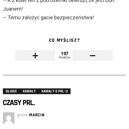
– A z kolei ten z pod ósemki twierdzi, że jest Don
Juanem!
– Temu założyć gacie bezpieczeństwa!
CO MYŚLISZ?
197
Punktów
DŁUGIE
KAWAŁY
KAWAŁY O PRL-U
CZASY PRL.
przez
MARCIN