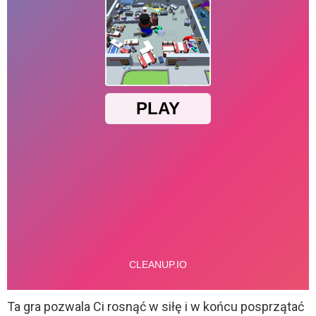
Ta gra pozwala Ci rosnąć w siłę i w końcu posprzątać