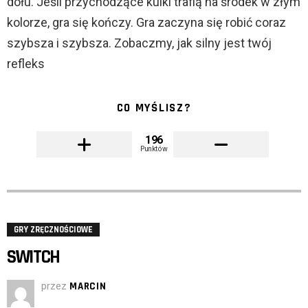
dołu. Jeśli przychodzące kulki trafią na środek w złym
kolorze, gra się kończy. Gra zaczyna się robić coraz
szybsza i szybsza. Zobaczmy, jak silny jest twój
refleks
CO MYŚLISZ?
196
Punktów
GRY ZRĘCZNOŚCIOWE
SWITCH
przez
MARCIN