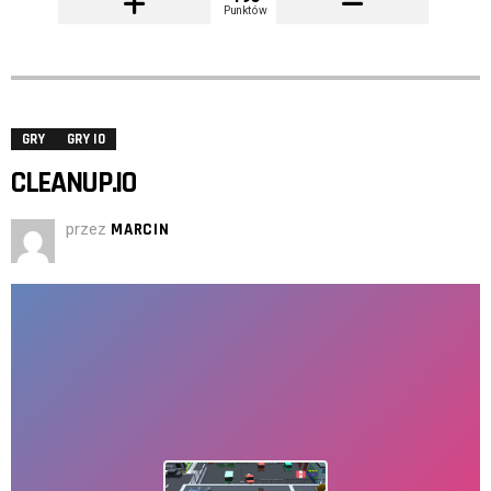
Punktów
GRY
GRY IO
CLEANUP.IO
przez
MARCIN