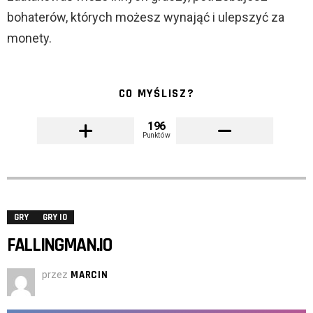
bohaterów, których możesz wynająć i ulepszyć za
monety.
CO MYŚLISZ?
196
Punktów
GRY
GRY IO
FALLINGMAN.IO
przez
MARCIN