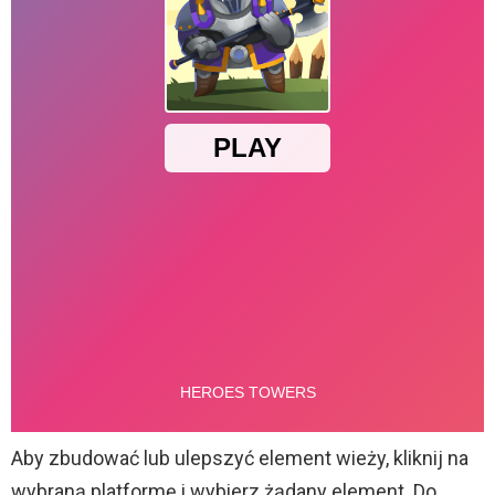
Aby zbudować lub ulepszyć element wieży, kliknij na
wybraną platformę i wybierz żądany element. Do