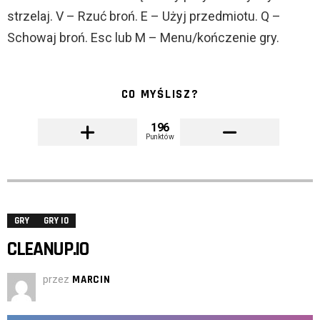
strzelaj. V – Rzuć broń. E – Użyj przedmiotu. Q –
Schowaj broń. Esc lub M – Menu/kończenie gry.
CO MYŚLISZ?
196
Punktów
GRY
GRY IO
CLEANUP.IO
przez
MARCIN