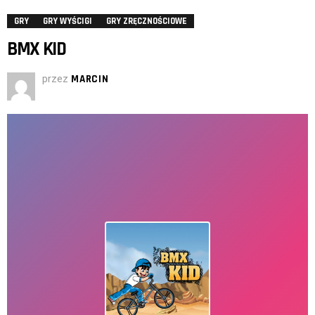
GRY
GRY WYŚCIGI
GRY ZRĘCZNOŚCIOWE
BMX KID
przez
MARCIN