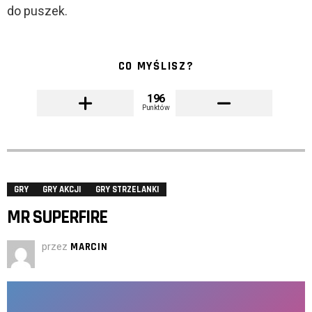
do puszek.
CO MYŚLISZ?
196
Punktów
GRY
GRY AKCJI
GRY STRZELANKI
MR SUPERFIRE
przez
MARCIN