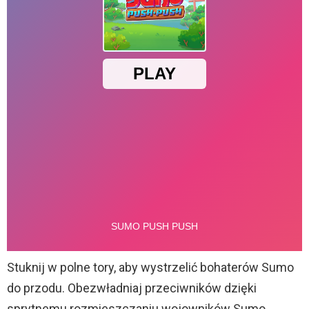
Stuknij w polne tory, aby wystrzelić bohaterów Sumo
do przodu. Obezwładniaj przeciwników dzięki
sprytnemu rozmieszczaniu wojowników Sumo.