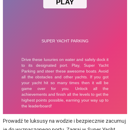
Prowadź te luksusy na wodzie i bezpiecznie zacumuj
je do wyznaczonego portu. Zagraj w Super Yacht