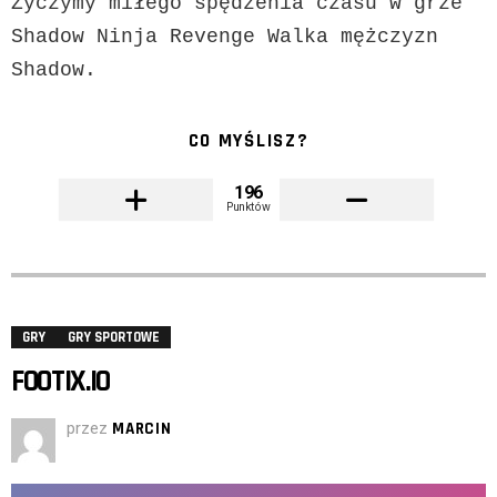
Życzymy miłego spędzenia czasu w grze 
Shadow Ninja Revenge Walka mężczyzn 
Shadow.
CO MYŚLISZ?
196
Punktów
GRY
GRY SPORTOWE
FOOTIX.IO
przez
MARCIN