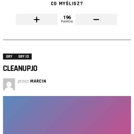
CO MYŚLISZ?
196
Punktów
GRY
GRY IO
CLEANUP.IO
przez
MARCIN