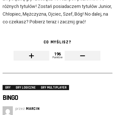
różnych tytułów! Zostań posiadaczem tytułów Junior,
Chłopiec, Mężczyzna, Ojciec, Szef, Bóg! No dalej, na
co czekasz? Pobierz teraz i zacznij grać!
CO MYŚLISZ?
196
Punktów
GRY
GRY LOGICZNE
GRY MULTIPLAYER
BINGO
przez
MARCIN