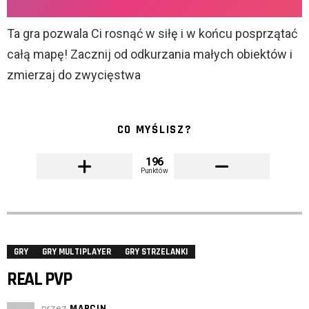
Ta gra pozwala Ci rosnąć w siłę i w końcu posprzątać
całą mapę! Zacznij od odkurzania małych obiektów i
zmierzaj do zwycięstwa
CO MYŚLISZ?
196
Punktów
GRY
GRY MULTIPLAYER
GRY STRZELANKI
REAL PVP
przez
MARCIN