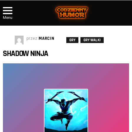
Menu
przez
MARCIN
,
GRY
GRY WALKI
SHADOW NINJA