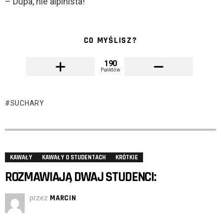
– Dupa, nie alpinista!
CO MYŚLISZ?
190
Punktów
SUCHARY
KAWAŁY
KAWAŁY O STUDENTACH
KRÓTKIE
ROZMAWIAJĄ DWAJ STUDENCI:
przez
MARCIN