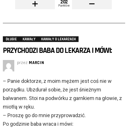
202
Punktów
DŁUGIE
KAWAŁY
KAWAŁY O LEKARZACH
PRZYCHODZI BABA DO LEKARZA I MÓWI:
przez
MARCIN
– Panie doktorze, z moim mężem jest coś nie w
porządku. Ubzdurał sobie, że jest śnieżnym
bałwanem. Stoi na podwórku z garnkiem na głowie, z
miotłą w ręku.
– Proszę go do mnie przyprowadzić.
Po godzinie baba wraca i mówi: