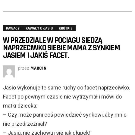
KAWAŁY
KAWAŁY O JASIU
KRÓTKIE
W PRZEDZIALE W POCIAGU SIEDZĄ
NAPRZECIWKO SIEBIE MAMA Z SYNKIEM
JASIEM I JAKIŚ FACET.
przez
MARCIN
Jasio wykonuje te same ruchy co facet naprzeciwko.
Facet po pewnym czasie nie wytrzymał i mówi do
matki dziecka:
– Czy może pani coś powiedzieć synkowi, aby mnie
nie przedrzeźniał?
– Jasiu, nie zachowuj się jak głupek!