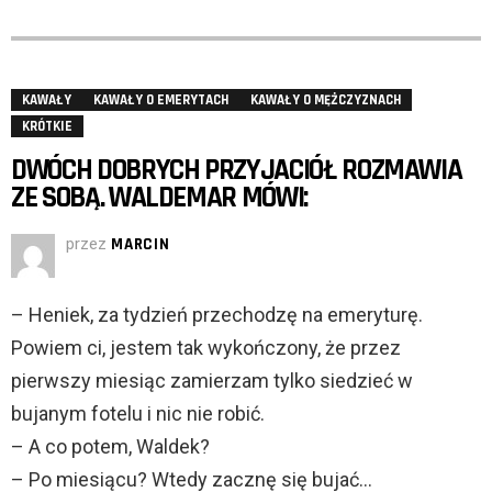
KAWAŁY
KAWAŁY O EMERYTACH
KAWAŁY O MĘŻCZYZNACH
KRÓTKIE
DWÓCH DOBRYCH PRZYJACIÓŁ ROZMAWIA
ZE SOBĄ. WALDEMAR MÓWI:
przez
MARCIN
– Heniek, za tydzień przechodzę na emeryturę.
Powiem ci, jestem tak wykończony, że przez
pierwszy miesiąc zamierzam tylko siedzieć w
bujanym fotelu i nic nie robić.
– A co potem, Waldek?
– Po miesiącu? Wtedy zacznę się bujać…