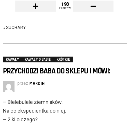
198
Punktów
SUCHARY
KAWAŁY
KAWAŁY O BABIE
KRÓTKIE
PRZYCHODZI BABA DO SKLEPU I MÓWI:
przez
MARCIN
– Blelebulele ziemniaków.
Na co ekspedientka do niej:
– 2 kilo czego?