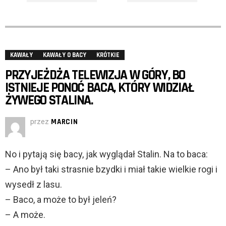
KAWAŁY
KAWAŁY O BACY
KRÓTKIE
PRZYJEŻDŻA TELEWIZJA W GÓRY, BO
ISTNIEJE PONOĆ BACA, KTÓRY WIDZIAŁ
ŻYWEGO STALINA.
przez
MARCIN
No i pytają się bacy, jak wyglądał Stalin. Na to baca:
– Ano był taki strasnie bzydki i miał takie wielkie rogi i
wysedł z lasu.
– Baco, a może to był jeleń?
– A może.