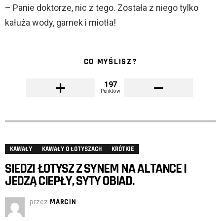
– Panie doktorze, nic z tego. Została z niego tylko
kałuża wody, garnek i miotła!
CO MYŚLISZ?
197
Punktów
KAWAŁY
KAWAŁY O ŁOTYSZACH
KRÓTKIE
SIEDZI ŁOTYSZ Z SYNEM NA ALTANCE I
JEDZĄ CIEPŁY, SYTY OBIAD.
przez
MARCIN