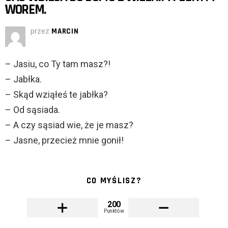
WOREM.
przez
MARCIN
– Jasiu, co Ty tam masz?!
– Jabłka.
– Skąd wziąłeś te jabłka?
– Od sąsiada.
– A czy sąsiad wie, że je masz?
– Jasne, przecież mnie gonił!
CO MYŚLISZ?
200
Punktów