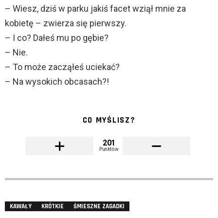
– Wiesz, dziś w parku jakiś facet wziął mnie za
kobietę – zwierza się pierwszy.
– I co? Dałeś mu po gębie?
– Nie.
– To może zacząłeś uciekać?
– Na wysokich obcasach?!
CO MYŚLISZ?
201
Punktów
KAWAŁY
KRÓTKIE
ŚMIESZNE ZAGADKI