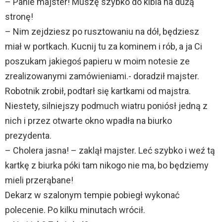
– Panie majster! Muszę szybko do kibla na dużą
stronę!
– Nim zejdziesz po rusztowaniu na dół, będziesz
miał w portkach. Kucnij tu za kominem i rób, a ja Ci
poszukam jakiegoś papieru w moim notesie ze
zrealizowanymi zamówieniami.- doradził majster.
Robotnik zrobił, podtarł się kartkami od majstra.
Niestety, silniejszy podmuch wiatru poniósł jedną z
nich i przez otwarte okno wpadła na biurko
prezydenta.
– Cholera jasna! – zaklął majster. Leć szybko i weź tą
kartkę z biurka póki tam nikogo nie ma, bo będziemy
mieli przerąbane!
Dekarz w szalonym tempie pobiegł wykonać
polecenie. Po kilku minutach wrócił.