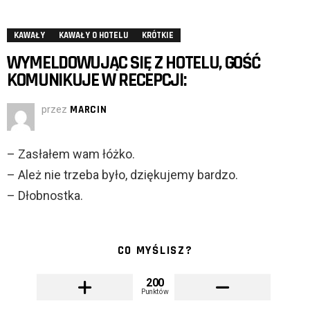
KAWAŁY
KAWAŁY O HOTELU
KRÓTKIE
WYMELDOWUJĄC SIĘ Z HOTELU, GOŚĆ
KOMUNIKUJE W RECEPCJI:
przez
MARCIN
– Zasłałem wam łóżko.
– Ależ nie trzeba było, dziękujemy bardzo.
– Dłobnostka.
CO MYŚLISZ?
200
Punktów