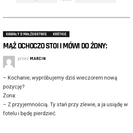
KAWAŁY O MAŁŻEŃSTWIE
KRÓTKIE
MĄŻ OCHOCZO STOI I MÓWI DO ŻONY:
przez
MARCIN
– Kochanie, wypróbujemy dziś wieczorem nową
pozycję?
Żona:
– Z przyjemnością. Ty stań przy zlewie, a ja usiądę w
fotelu i będę pierdzieć.