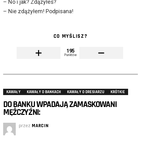
– No i jak? Zdążyłeś?
– Nie zdążyłem! Podpisana!
CO MYŚLISZ?
195
Punktów
KAWAŁY
KAWAŁY O BANKACH
KAWAŁY O DRESIARZU
KRÓTKIE
DO BANKU WPADAJĄ ZAMASKOWANI
MĘŻCZYŹNI:
przez
MARCIN