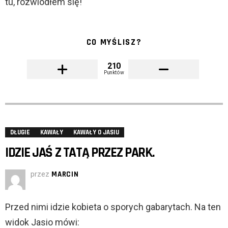
tu, rozwiodłem się!
CO MYŚLISZ?
210
Punktów
DŁUGIE
KAWAŁY
KAWAŁY O JASIU
IDZIE JAŚ Z TATĄ PRZEZ PARK.
przez
MARCIN
Przed nimi idzie kobieta o sporych gabarytach. Na ten
widok Jasio mówi: