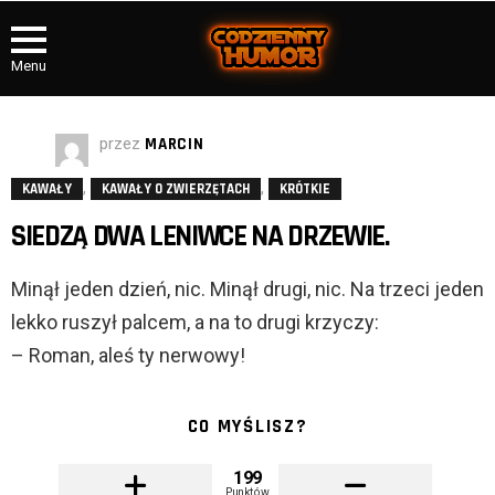
Menu
przez
MARCIN
,
,
KAWAŁY
KAWAŁY O ZWIERZĘTACH
KRÓTKIE
SIEDZĄ DWA LENIWCE NA DRZEWIE.
Minął jeden dzień, nic. Minął drugi, nic. Na trzeci jeden
lekko ruszył palcem, a na to drugi krzyczy:
– Roman, aleś ty nerwowy!
CO MYŚLISZ?
199
Punktów