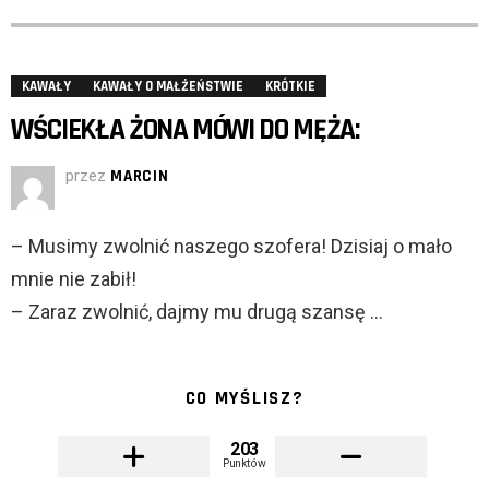
KAWAŁY
KAWAŁY O MAŁŻEŃSTWIE
KRÓTKIE
WŚCIEKŁA ŻONA MÓWI DO MĘŻA:
przez
MARCIN
– Musimy zwolnić naszego szofera! Dzisiaj o mało
mnie nie zabił!
– Zaraz zwolnić, dajmy mu drugą szansę …
CO MYŚLISZ?
203
Punktów