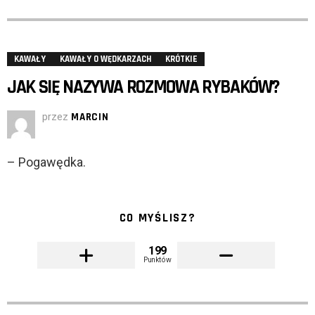
KAWAŁY
KAWAŁY O WĘDKARZACH
KRÓTKIE
JAK SIĘ NAZYWA ROZMOWA RYBAKÓW?
przez
MARCIN
– Pogawędka.
CO MYŚLISZ?
199
Punktów