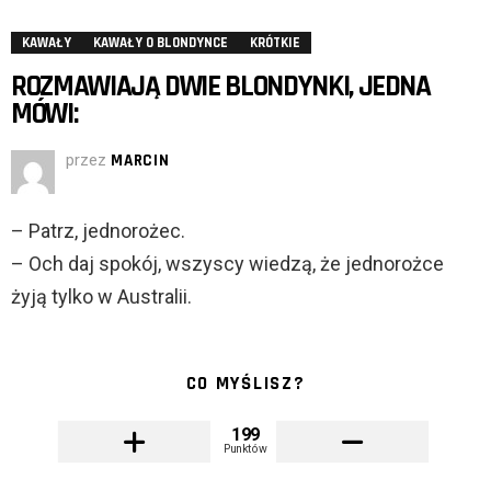
KAWAŁY
KAWAŁY O BLONDYNCE
KRÓTKIE
ROZMAWIAJĄ DWIE BLONDYNKI, JEDNA
MÓWI:
przez
MARCIN
– Patrz, jednorożec.
– Och daj spokój, wszyscy wiedzą, że jednorożce
żyją tylko w Australii.
CO MYŚLISZ?
199
Punktów