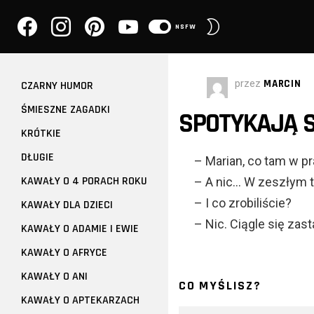
facebook
instagram
pinterest
youtube
PRZEŁĄCZ
NSFW
SKÓRKĘ
przez
MARCIN
CZARNY HUMOR
ŚMIESZNE ZAGADKI
SPOTYKAJĄ S
KRÓTKIE
DŁUGIE
– Marian, co tam w p
KAWAŁY O 4 PORACH ROKU
– A nic… W zeszłym t
– I co zrobiliście?
KAWAŁY DLA DZIECI
– Nic. Ciągle się zas
KAWAŁY O ADAMIE I EWIE
KAWAŁY O AFRYCE
KAWAŁY O ANI
CO MYŚLISZ?
KAWAŁY O APTEKARZACH