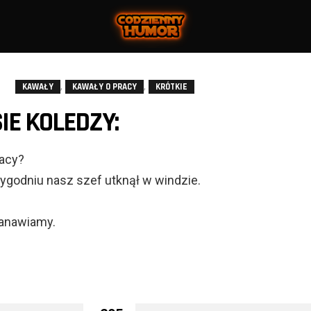
,
,
KAWAŁY
KAWAŁY O PRACY
KRÓTKIE
IE KOLEDZY:
racy?
ygodniu nasz szef utknął w windzie.
tanawiamy.