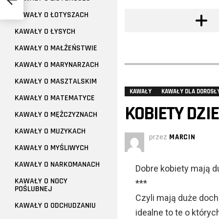
KAWAŁY O ŁOTYSZACH
KAWAŁY O ŁYSYCH
KAWAŁY O MAŁŻEŃSTWIE
KAWAŁY O MARYNARZACH
KAWAŁY O MASZTALSKIM
KAWAŁY
KAWAŁY DLA DOROSŁ
KAWAŁY O MATEMATYCE
KOBIETY DZIE
KAWAŁY O MĘŻCZYZNACH
KAWAŁY O MUZYKACH
przez
MARCIN
KAWAŁY O MYŚLIWYCH
KAWAŁY O NARKOMANACH
Dobre kobiety mają du
KAWAŁY O NOCY
***
POŚLUBNEJ
Czyli mają duże docho
KAWAŁY O ODCHUDZANIU
idealne to te o któryc