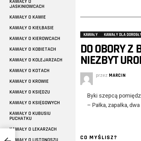
KAWAŁY O
JASKINIOWCACH
KAWAŁY O KAWIE
KAWAŁY O KIEŁBASIE
KAWAŁY
KAWAŁY DLA DOROSŁ
KAWAŁY O KIEROWCACH
DO OBORY Z
KAWAŁY O KOBIETACH
NIEZBYT URO
KAWAŁY O KOLEJARZACH
KAWAŁY O KOTACH
przez
MARCIN
KAWAŁY O KROWIE
KAWAŁY O KSIĘDZU
Byki szepcą pomiędz
KAWAŁY O KSIĘGOWYCH
– Pałka, zapałka, dwa 
KAWAŁY O KUBUSIU
PUCHATKU
KAWAŁY O LEKARZACH
CO MYŚLISZ?
KAWAŁY O LISTONOSZU