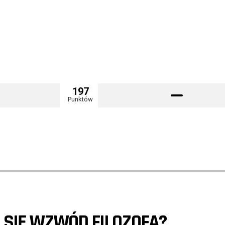
197
Punktów
SIĘ WZWÓD FILOZOFA?