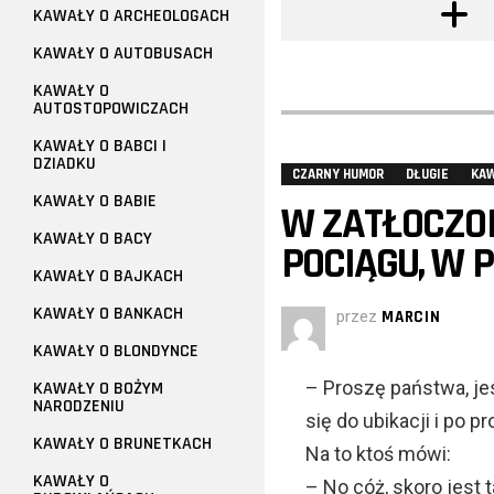
KAWAŁY O ARCHEOLOGACH
KAWAŁY O AUTOBUSACH
KAWAŁY O
AUTOSTOPOWICZACH
KAWAŁY O BABCI I
DZIADKU
CZARNY HUMOR
DŁUGIE
KA
KAWAŁY O BABIE
W ZATŁOCZO
KAWAŁY O BACY
POCIĄGU, W 
KAWAŁY O BAJKACH
KAWAŁY O BANKACH
przez
MARCIN
KAWAŁY O BLONDYNCE
– Proszę państwa, je
KAWAŁY O BOŻYM
NARODZENIU
się do ubikacji i po p
KAWAŁY O BRUNETKACH
Na to ktoś mówi:
KAWAŁY O
– No cóż, skoro jest 