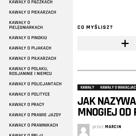
KAWAŁY O PĄCZKACH
KAWAŁY O PIEKARZACH
KAWAŁY O
CO MYŚLISZ?
PIELĘGNIARKACH
KAWAŁY O PINOKIU
KAWAŁY O PIJAKACH
KAWAŁY O PIŁKARZACH
KAWAŁY O POLAKU,
ROSJANINIE I NIEMCU
KAWAŁY O POLICJANTACH
KAWAŁY
KAWAŁY O WAKACJAC
KAWAŁY O POLITYCE
JAK NAZYWA 
KAWAŁY O PRACY
MNOGIEJ OD 
KAWAŁY O PRAWIE JAZDY
KAWAŁY O PRAWNIKACH
przez
MARCIN
KAWAŁY O PRL-U