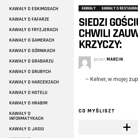
KAWAŁY O ESKIMOSACH
KAWAŁY
KAWAŁY O RESTAURA
SIEDZI GOŚCI
KAWAŁY O FĄFARZE
CHWILI ZAUW
KAWAŁY O FRYZJERACH
KAWAŁY O GAMERACH
KRZYCZY:
KAWAŁY O GÓRNIKACH
przez
MARCIN
KAWAŁY O GRABARZU
KAWAŁY O GRUBYCH
– Kelner, w mojej zup
KAWAŁY O HARCERZACH
KAWAŁY O HOTELU
KAWAŁY O HRABIM
CO MYŚLISZ?
KAWAŁY O
INFORMATYKACH
KAWAŁY O JASIU