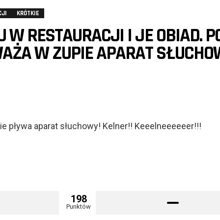
CJI
KRÓTKIE
U W RESTAURACJI I JE OBIAD. P
AŻA W ZUPIE APARAT SŁUCHOW
ie pływa aparat słuchowy! Kelner!! Keeelneeeeeer!!!
198
Punktów