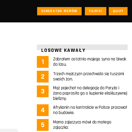
GENERATOR MEMÓW
FILMIKI
QUIZY
LOSOWE KAWAŁY
Zabrałem ostatnio mojego syna na biwak
do lasu.
Trzech mężczyzn przechwala się tuszami
swoich żon.
Mąż pojechał na delegację do Paryża i
żona poprosiła go o kupienie ekskluzywnej
bielizny.
Afrykanin na kontrakcie w Polsce pracował
na budowie.
Mama zajęczyca mówi do małego
zajączka: