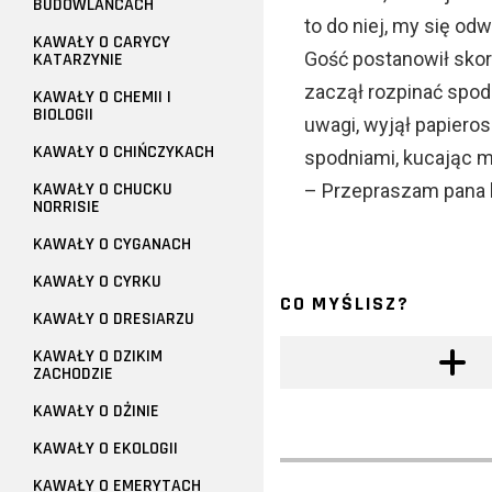
BUDOWLAŃCACH
to do niej, my się od
KAWAŁY O CARYCY
Gość postanowił skor
KATARZYNIE
zaczął rozpinać spod
KAWAŁY O CHEMII I
BIOLOGII
uwagi, wyjął papierosa
KAWAŁY O CHIŃCZYKACH
spodniami, kucając m
KAWAŁY O CHUCKU
– Przepraszam pana ba
NORRISIE
KAWAŁY O CYGANACH
KAWAŁY O CYRKU
CO MYŚLISZ?
KAWAŁY O DRESIARZU
KAWAŁY O DZIKIM
ZACHODZIE
KAWAŁY O DŻINIE
KAWAŁY O EKOLOGII
KAWAŁY O EMERYTACH