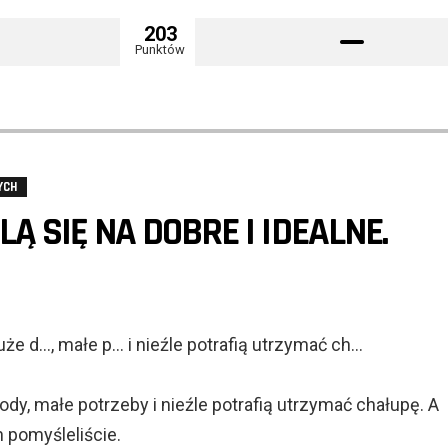
203
Punktów
YCH
LĄ SIĘ NA DOBRE I IDEALNE.
że d…, małe p… i nieźle potrafią utrzymać ch…
dy, małe potrzeby i nieźle potrafią utrzymać chałupę. A
h pomyśleliście.