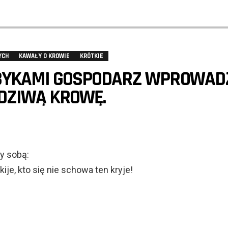
YCH
KAWAŁY O KROWIE
KRÓTKIE
 BYKAMI GOSPODARZ WPROWAD
DZIWĄ KROWĘ.
y sobą:
kije, kto się nie schowa ten kryje!