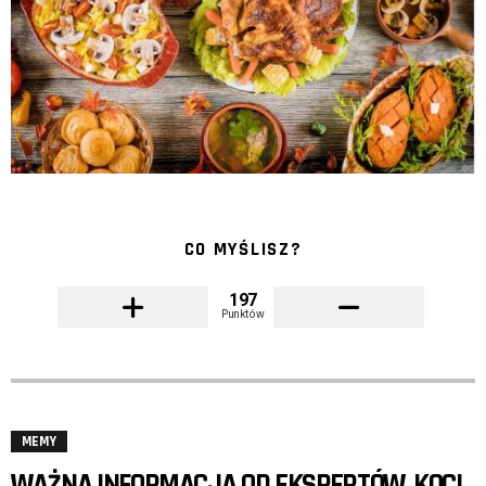
CO MYŚLISZ?
197
Punktów
MEMY
WAŻNA INFORMACJA OD EKSPERTÓW. KOCI