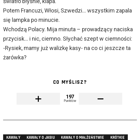
światło błyśnie, klapa.
Potem Francuzi, Włosi, Szwedzi… wszystkim zapala
się lampka po minucie.
Wchodzą Polacy. Mija minuta – prowadzący naciska
przycisk… i nic, ciemno. Słychać szept w ciemności:
-Rysiek, mamy już walizkę kasy- na co ci jeszcze ta
żarówka?
CO MYŚLISZ?
197
Punktów
KAWAŁY
KAWAŁY O JASIU
KAWAŁY O MAŁŻEŃSTWIE
KRÓTKIE