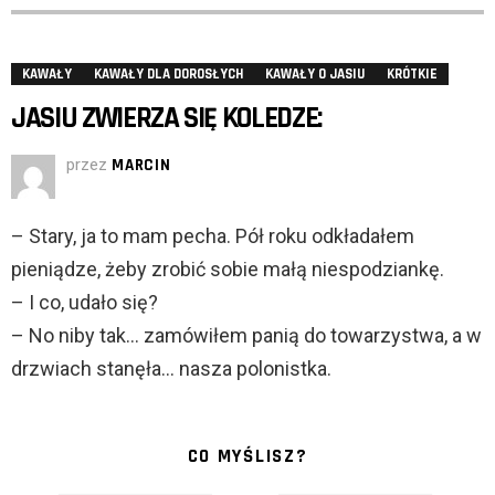
KAWAŁY
KAWAŁY DLA DOROSŁYCH
KAWAŁY O JASIU
KRÓTKIE
JASIU ZWIERZA SIĘ KOLEDZE:
przez
MARCIN
– Stary, ja to mam pecha. Pół roku odkładałem
pieniądze, żeby zrobić sobie małą niespodziankę.
– I co, udało się?
– No niby tak… zamówiłem panią do towarzystwa, a w
drzwiach stanęła… nasza polonistka.
CO MYŚLISZ?