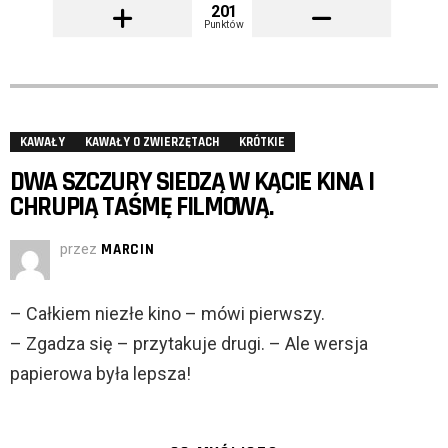
201
Punktów
KAWAŁY
KAWAŁY O ZWIERZĘTACH
KRÓTKIE
DWA SZCZURY SIEDZĄ W KĄCIE KINA I
CHRUPIĄ TAŚMĘ FILMOWĄ.
przez
MARCIN
– Całkiem niezłe kino – mówi pierwszy.
– Zgadza się – przytakuje drugi. – Ale wersja
papierowa była lepsza!