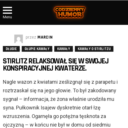
Menu
przez
MARCIN
,
,
,
DŁUGIE
GŁUPIE KAWAŁY
KAWAŁY
KAWAŁY O STIRLITZU
STIRLITZ RELAKSOWAŁ SIĘ W SWOJEJ
KONSPIRACYJNEJ KWATERZE.
Nagle wazon z kwiatami ześlizgnął się z parapetu i
roztrzaskał się na jego głowie. To był zakodowany
sygnał – informacja, że żona właśnie urodziła mu
syna. Pułkownik Isajew dyskretnie otarł łzę
wzruszenia. Ogarnęła go potężna tęsknota za
ojczyzną – w końcu nie był w domu od siedmiu