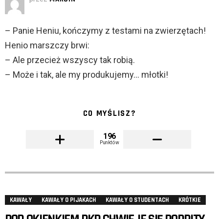
– Panie Heniu, kończymy z testami na zwierzętach!
Henio marszczy brwi:
– Ale przecież wszyscy tak robią.
– Może i tak, ale my produkujemy… młotki!
CO MYŚLISZ?
196
Punktów
KAWAŁY
KAWAŁY O PIJAKACH
KAWAŁY O STUDENTACH
KRÓTKIE