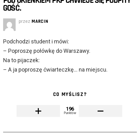
POD OKIENKIEM PKP CHWIEJE SIĘ PODPITY
GOŚĆ.
przez
MARCIN
Podchodzi student i mówi:
– Poproszę połówkę do Warszawy.
Na to pijaczek:
– A ja poproszę ćwiarteczkę… na miejscu.
CO MYŚLISZ?
196
Punktów