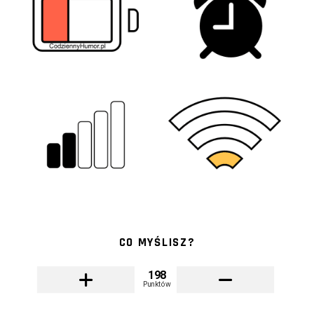
CO MYŚLISZ?
198
Punktów