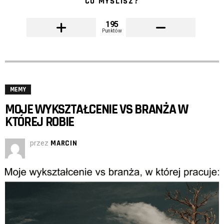
CO MYŚLISZ?
195
Punktów
MEMY
MOJE WYKSZTAŁCENIE VS BRANŻA W
KTÓREJ ROBIE
przez
MARCIN