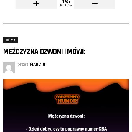
195
Punktów
MEMY
MĘŻCZYZNA DZWONI I MÓWI:
przez
MARCIN