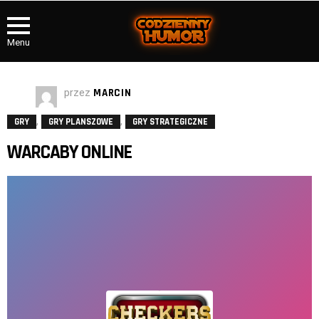
Menu
przez
MARCIN
,
,
GRY
GRY PLANSZOWE
GRY STRATEGICZNE
WARCABY ONLINE