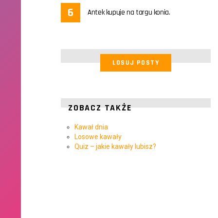
Antek kupuje na targu konia.
LOSUJ POSTY
ZOBACZ TAKŻE
Kawał dnia
Losowe kawały
Quiz – jakie kawały lubisz?