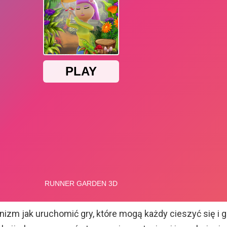
izm jak uruchomić gry, które mogą każdy cieszyć się i g