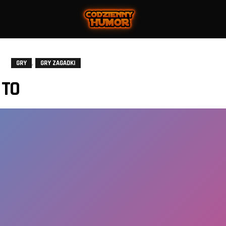
,
GRY
GRY ZAGADKI
 TO