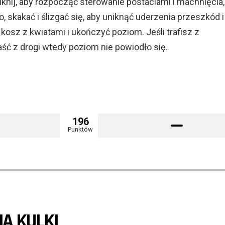
knij, aby rozpocząć sterowanie postaciami i machnięcia,
o, skakać i ślizgać się, aby uniknąć uderzenia przeszkód i
y kosz z kwiatami i ukończyć poziom. Jeśli trafisz z
ść z drogi wtedy poziom nie powiodło się.
196
Punktów
A KULKI