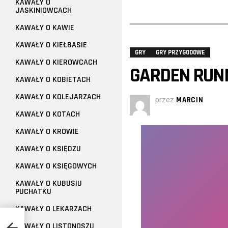
KAWAŁY O
JASKINIOWCACH
KAWAŁY O KAWIE
KAWAŁY O KIEŁBASIE
GRY
GRY PRZYGODOWE
KAWAŁY O KIEROWCACH
GARDEN RUN
KAWAŁY O KOBIETACH
KAWAŁY O KOLEJARZACH
przez
MARCIN
KAWAŁY O KOTACH
KAWAŁY O KROWIE
KAWAŁY O KSIĘDZU
KAWAŁY O KSIĘGOWYCH
KAWAŁY O KUBUSIU
PUCHATKU
KAWAŁY O LEKARZACH
KAWAŁY O LISTONOSZU