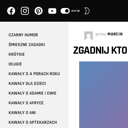
facebook
instagram
pinterest
youtube
PRZEŁĄCZ
NSFW
SKÓRKĘ
przez
MARCIN
CZARNY HUMOR
ŚMIESZNE ZAGADKI
ZGADNIJ KTO
KRÓTKIE
DŁUGIE
KAWAŁY O 4 PORACH ROKU
KAWAŁY DLA DZIECI
KAWAŁY O ADAMIE I EWIE
KAWAŁY O AFRYCE
KAWAŁY O ANI
KAWAŁY O APTEKARZACH