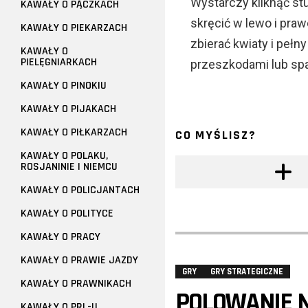
Wystarczy kliknąć stu
KAWAŁY O PĄCZKACH
skręcić w lewo i praw
KAWAŁY O PIEKARZACH
zbierać kwiaty i pełn
KAWAŁY O
PIELĘGNIARKACH
przeszkodami lub spa
KAWAŁY O PINOKIU
KAWAŁY O PIJAKACH
KAWAŁY O PIŁKARZACH
CO MYŚLISZ?
KAWAŁY O POLAKU,
ROSJANINIE I NIEMCU
KAWAŁY O POLICJANTACH
KAWAŁY O POLITYCE
KAWAŁY O PRACY
KAWAŁY O PRAWIE JAZDY
GRY
GRY STRATEGICZNE
KAWAŁY O PRAWNIKACH
POLOWANIE N
KAWAŁY O PRL-U