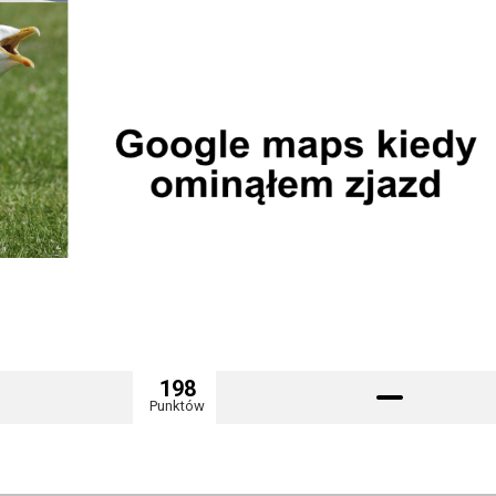
198
Punktów