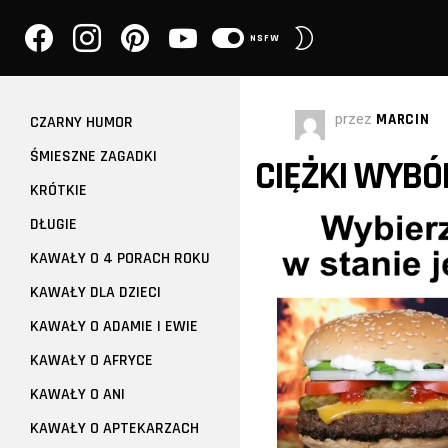
facebook
instagram
pinterest
youtube
PRZEŁĄCZ
NSFW
SKÓRKĘ
przez
MARCIN
CZARNY HUMOR
ŚMIESZNE ZAGADKI
CIĘŻKI WYBÓ
KRÓTKIE
DŁUGIE
KAWAŁY O 4 PORACH ROKU
KAWAŁY DLA DZIECI
KAWAŁY O ADAMIE I EWIE
KAWAŁY O AFRYCE
KAWAŁY O ANI
KAWAŁY O APTEKARZACH