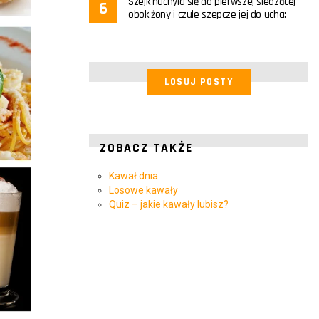
Szejk nachyla się do pierwszej siedzącej
obok żony i czule szepcze jej do ucha:
LOSUJ POSTY
ZOBACZ TAKŻE
Kawał dnia
Losowe kawały
Quiz – jakie kawały lubisz?