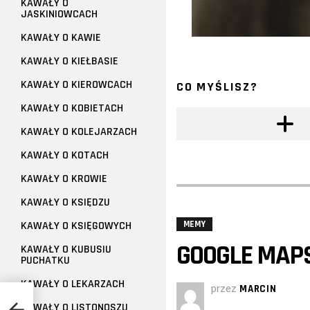
KAWAŁY O
JASKINIOWCACH
KAWAŁY O KAWIE
KAWAŁY O KIEŁBASIE
KAWAŁY O KIEROWCACH
CO MYŚLISZ?
KAWAŁY O KOBIETACH
KAWAŁY O KOLEJARZACH
KAWAŁY O KOTACH
KAWAŁY O KROWIE
KAWAŁY O KSIĘDZU
KAWAŁY O KSIĘGOWYCH
MEMY
GOOGLE MAPS
KAWAŁY O KUBUSIU
PUCHATKU
KAWAŁY O LEKARZACH
przez
MARCIN
KAWAŁY O LISTONOSZU