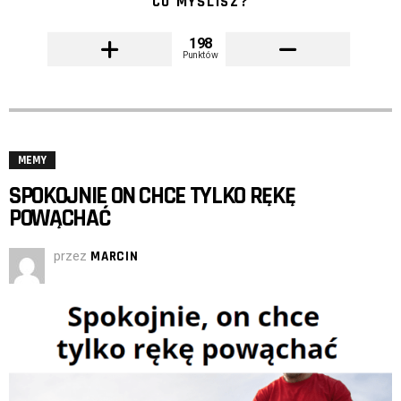
CO MYŚLISZ?
198
Punktów
MEMY
SPOKOJNIE ON CHCE TYLKO RĘKĘ
POWĄCHAĆ
przez
MARCIN