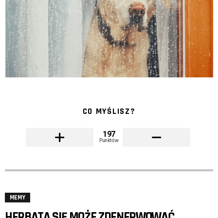
CO MYŚLISZ?
197
Punktów
MEMY
HERBATA SIĘ MOŻE ZDENERWOWAĆ