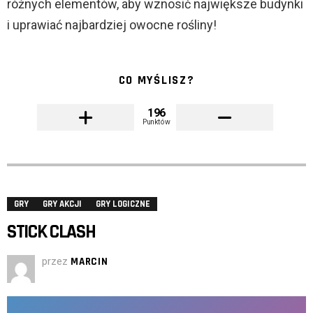
różnych elementów, aby wznosić największe budynki
i uprawiać najbardziej owocne rośliny!
CO MYŚLISZ?
196
Punktów
GRY
GRY AKCJI
GRY LOGICZNE
STICK CLASH
przez
MARCIN