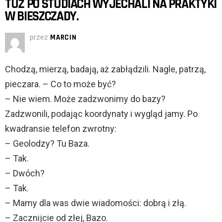
TUŻ PO STUDIACH WYJECHALI NA PRAKTYKI
W BIESZCZADY.
przez
MARCIN
Chodzą, mierzą, badają, aż zabłądzili. Nagle, patrzą,
pieczara. – Co to może być?
– Nie wiem. Może zadzwonimy do bazy?
Zadzwonili, podając koordynaty i wygląd jamy. Po
kwadransie telefon zwrotny:
– Geolodzy? Tu Baza.
– Tak.
– Dwóch?
– Tak.
– Mamy dla was dwie wiadomości: dobrą i złą.
– Zacznijcie od złej, Bazo.