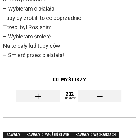
– Wybieram ciałałała.
Tubylcy zrobili to co poprzednio.
Trzeci był Rosjanin:
– Wybieram śmierć.
Na to cały lud tubylców:
– Śmierć przez ciałałała!
CO MYŚLISZ?
202
Punktów
KAWAŁY
KAWAŁY O MAŁŻEŃSTWIE
KAWAŁY O WĘDKARZACH