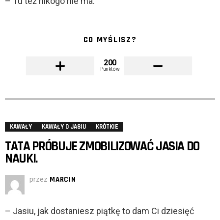
– Tu też nikogo nie ma.
CO MYŚLISZ?
200
Punktów
KAWAŁY
KAWAŁY O JASIU
KRÓTKIE
TATA PRÓBUJE ZMOBILIZOWAĆ JASIA DO
NAUKI.
przez
MARCIN
– Jasiu, jak dostaniesz piątkę to dam Ci dziesięć