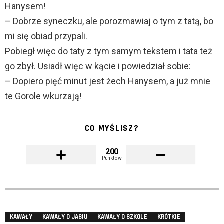
Hanysem!
– Dobrze syneczku, ale porozmawiaj o tym z tatą, bo
mi się obiad przypali.
Pobiegł więc do taty z tym samym tekstem i tata też
go zbył. Usiadł więc w kącie i powiedział sobie:
– Dopiero pięć minut jest żech Hanysem, a już mnie
te Gorole wkurzają!
CO MYŚLISZ?
200
Punktów
KAWAŁY
KAWAŁY O JASIU
KAWAŁY O SZKOLE
KRÓTKIE