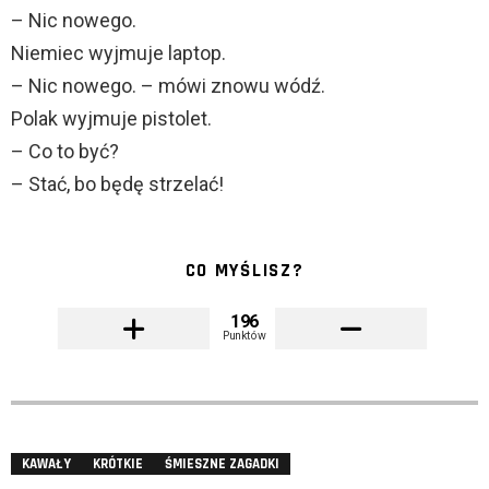
– Nic nowego.
Niemiec wyjmuje laptop.
– Nic nowego. – mówi znowu wódź.
Polak wyjmuje pistolet.
– Co to być?
– Stać, bo będę strzelać!
CO MYŚLISZ?
196
Punktów
KAWAŁY
KRÓTKIE
ŚMIESZNE ZAGADKI