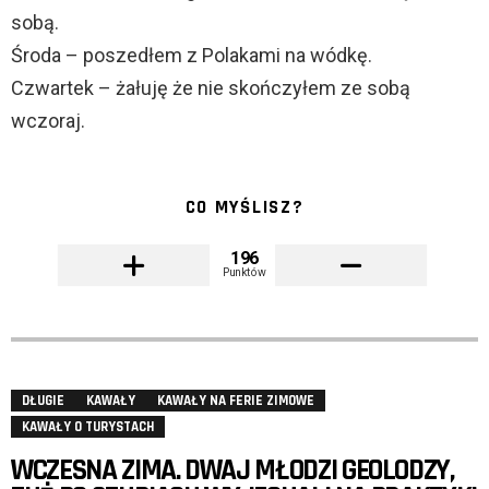
sobą.
Środa – poszedłem z Polakami na wódkę.
Czwartek – żałuję że nie skończyłem ze sobą
wczoraj.
CO MYŚLISZ?
196
Punktów
DŁUGIE
KAWAŁY
KAWAŁY NA FERIE ZIMOWE
KAWAŁY O TURYSTACH
WCZESNA ZIMA. DWAJ MŁODZI GEOLODZY,