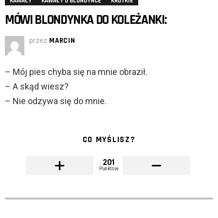
KAWAŁY
KAWAŁY O BLONDYNCE
KRÓTKIE
MÓWI BLONDYNKA DO KOLEŻANKI:
przez
MARCIN
– Mój pies chyba się na mnie obraził.
– A skąd wiesz?
– Nie odzywa się do mnie.
CO MYŚLISZ?
201
Punktów