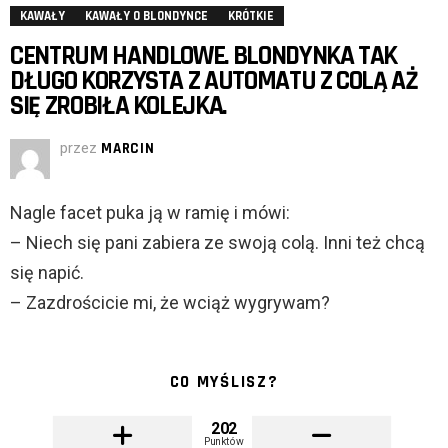
KAWAŁY
KAWAŁY O BLONDYNCE
KRÓTKIE
CENTRUM HANDLOWE. BLONDYNKA TAK
DŁUGO KORZYSTA Z AUTOMATU Z COLĄ AŻ
SIĘ ZROBIŁA KOLEJKA.
przez
MARCIN
Nagle facet puka ją w ramię i mówi:
– Niech się pani zabiera ze swoją colą. Inni też chcą
się napić.
– Zazdrościcie mi, że wciąż wygrywam?
CO MYŚLISZ?
202
Punktów