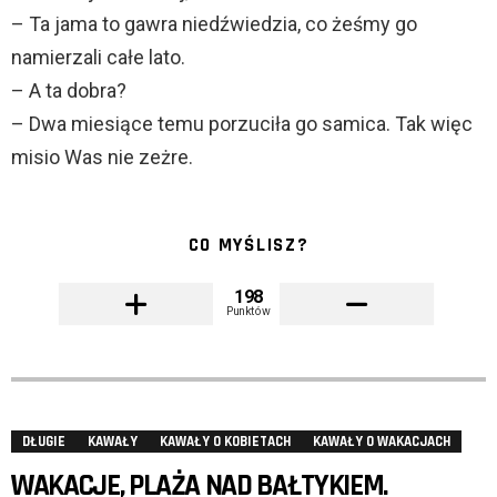
– Ta jama to gawra niedźwiedzia, co żeśmy go
namierzali całe lato.
– A ta dobra?
– Dwa miesiące temu porzuciła go samica. Tak więc
misio Was nie zeżre.
CO MYŚLISZ?
198
Punktów
DŁUGIE
KAWAŁY
KAWAŁY O KOBIETACH
KAWAŁY O WAKACJACH
WAKACJE, PLAŻA NAD BAŁTYKIEM.