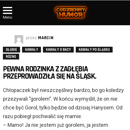
Menu
przez
MARCIN
,
,
,
,
DŁUGIE
KAWAŁY
KAWAŁY O BACY
KAWAŁY PO ŚLĄSKU
RÓŻNE
PEWNA RODZINKA Z ZAGŁĘBIA
PRZEPROWADZIŁA SIĘ NA ŚLĄSK.
Chłopaczek był nieszczęśliwy bardzo, bo go koledzy
przezywali ”gorolem”. W końcu wymyślił, że on nie
chce być Gorol, tylko będzie od dzisiaj Hanysem. Od
razu pobiegł pochwalić się mamie.
– Mamo! Ja nie jestem już gorolem, ja jestem