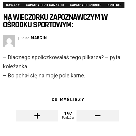
KAWAŁY
KAWAŁY O PIŁKARZACH
KAWAŁY O SPORCIE
KRÓTKIE
NA WIECZORKU ZAPOZNAWCZYM W
OŚRODKU SPORTOWYM:
przez
MARCIN
– Dlaczego spoliczkowałaś tego piłkarza? – pyta
koleżanka.
– Bo pchał się na moje pole karne.
CO MYŚLISZ?
197
Punktów