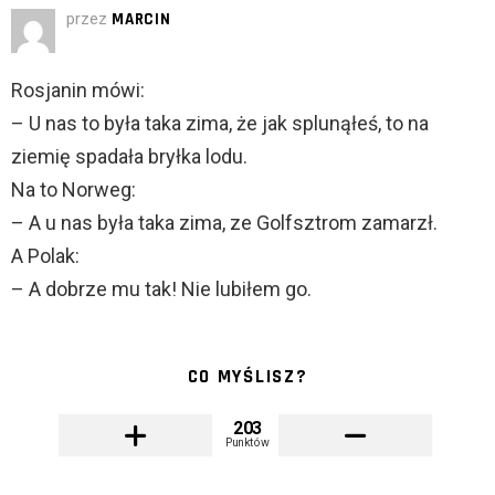
przez
MARCIN
Rosjanin mówi:
– U nas to była taka zima, że jak splunąłeś, to na
ziemię spadała bryłka lodu.
Na to Norweg:
– A u nas była taka zima, ze Golfsztrom zamarzł.
A Polak:
– A dobrze mu tak! Nie lubiłem go.
CO MYŚLISZ?
203
Punktów