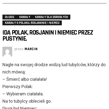
DŁUGIE
KAWAŁY
KAWAŁY DLA DOROSŁYCH
KAWAŁY O POLAKU, ROSJANINIE I NIEMCU
IDĄ POLAK, ROSJANIN I NIEMIEC PRZEZ
PUSTYNIE.
przez
MARCIN
Nagle na swojej drodze widzą lud tubylców, którzy do
nich mówią:
– Śmierć albo ciałałała!
Pierwszy Polak:
– Wybieram ciałałała.
Na to tubylcy oblecieli go.
Drugi był Niemiec: