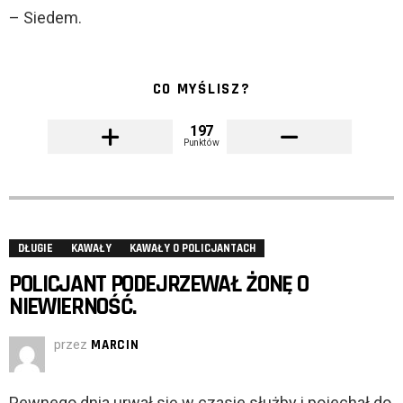
– Siedem.
CO MYŚLISZ?
197
Punktów
DŁUGIE
KAWAŁY
KAWAŁY O POLICJANTACH
POLICJANT PODEJRZEWAŁ ŻONĘ O
NIEWIERNOŚĆ.
przez
MARCIN
Pewnego dnia urwał się w czasie służby i pojechał do