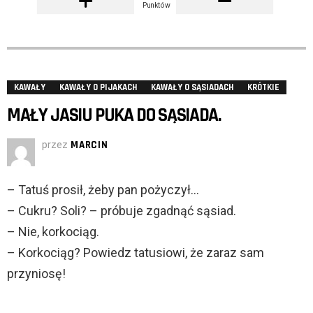
Punktów
KAWAŁY
KAWAŁY O PIJAKACH
KAWAŁY O SĄSIADACH
KRÓTKIE
MAŁY JASIU PUKA DO SĄSIADA.
przez
MARCIN
– Tatuś prosił, żeby pan pożyczył…
– Cukru? Soli? – próbuje zgadnąć sąsiad.
– Nie, korkociąg.
– Korkociąg? Powiedz tatusiowi, że zaraz sam
przyniosę!