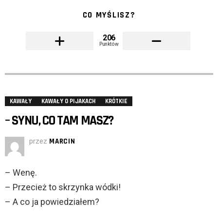
CO MYŚLISZ?
206
Punktów
KAWAŁY
KAWAŁY O PIJAKACH
KRÓTKIE
– SYNU, CO TAM MASZ?
przez
MARCIN
– Wenę.
– Przecież to skrzynka wódki!
– A co ja powiedziałem?