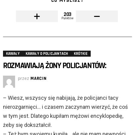
CO MYŚLISZ?
203
Punktów
KAWAŁY
KAWAŁY O POLICJANTACH
KRÓTKIE
ROZMAWIAJĄ ŻONY POLICJANTÓW:
przez
MARCIN
– Wiesz, wszyscy się nabijają, że policjanci tacy
nierozgarnięci… i czasem zaczynam wierzyć, że coś
w tym jest. Dlatego kupiłam mężowi encyklopedię,
żeby się dokształcił.
– Też bym swojemu kupiła… ale nie mam pewności,