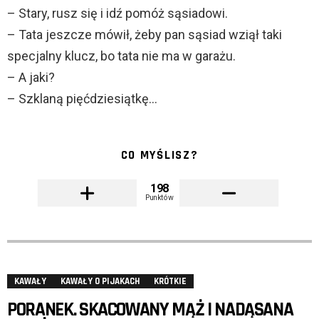
– Stary, rusz się i idź pomóż sąsiadowi.
– Tata jeszcze mówił, żeby pan sąsiad wziął taki
specjalny klucz, bo tata nie ma w garażu.
– A jaki?
– Szklaną pięćdziesiątkę…
CO MYŚLISZ?
198
Punktów
KAWAŁY
KAWAŁY O PIJAKACH
KRÓTKIE
PORANEK. SKACOWANY MĄŻ I NADĄSANA