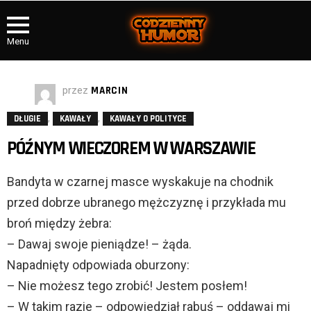
Menu
przez
MARCIN
,
,
DŁUGIE
KAWAŁY
KAWAŁY O POLITYCE
PÓŹNYM WIECZOREM W WARSZAWIE
Bandyta w czarnej masce wyskakuje na chodnik
przed dobrze ubranego mężczyznę i przykłada mu
broń między żebra:
– Dawaj swoje pieniądze! – żąda.
Napadnięty odpowiada oburzony:
– Nie możesz tego zrobić! Jestem posłem!
– W takim razie – odpowiedział rabuś – oddawaj mi