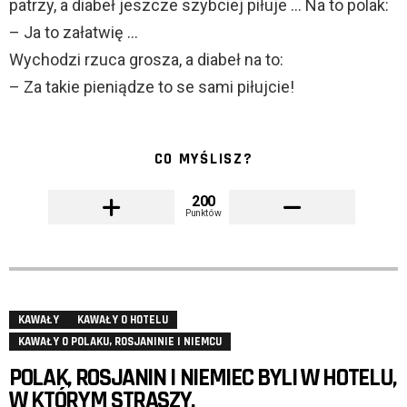
patrzy, a diabeł jeszcze szybciej piłuje … Na to polak:
– Ja to załatwię …
Wychodzi rzuca grosza, a diabeł na to:
– Za takie pieniądze to se sami piłujcie!
CO MYŚLISZ?
200
Punktów
KAWAŁY
KAWAŁY O HOTELU
KAWAŁY O POLAKU, ROSJANINIE I NIEMCU
POLAK, ROSJANIN I NIEMIEC BYLI W HOTELU,
W KTÓRYM STRASZY.