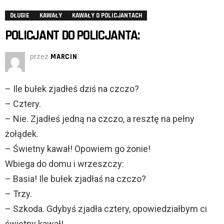
DŁUGIE
KAWAŁY
KAWAŁY O POLICJANTACH
POLICJANT DO POLICJANTA:
przez
MARCIN
– Ile bułek zjadłeś dziś na czczo?
– Cztery.
– Nie. Zjadłeś jedną na czczo, a resztę na pełny
żołądek.
– Świetny kawał! Opowiem go żonie!
Wbiega do domu i wrzeszczy:
– Basia! Ile bułek zjadłaś na czczo?
– Trzy.
– Szkoda. Gdybyś zjadła cztery, opowiedziałbym ci
świetny kawał!