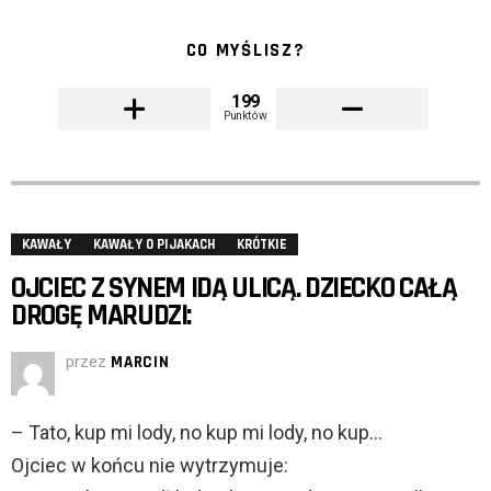
CO MYŚLISZ?
199
Punktów
KAWAŁY
KAWAŁY O PIJAKACH
KRÓTKIE
OJCIEC Z SYNEM IDĄ ULICĄ. DZIECKO CAŁĄ
DROGĘ MARUDZI:
przez
MARCIN
– Tato, kup mi lody, no kup mi lody, no kup…
Ojciec w końcu nie wytrzymuje: