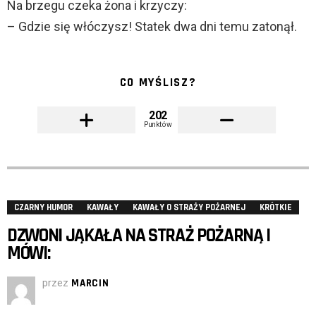
Na brzegu czeka żona i krzyczy:
– Gdzie się włóczysz! Statek dwa dni temu zatonął.
CO MYŚLISZ?
202
Punktów
CZARNY HUMOR
KAWAŁY
KAWAŁY O STRAŻY POŻARNEJ
KRÓTKIE
DZWONI JĄKAŁA NA STRAŻ POŻARNĄ I
MÓWI:
przez
MARCIN