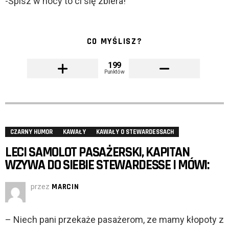
-Śpisz w nocy to ci się zbiera!
CO MYŚLISZ?
199
Punktów
CZARNY HUMOR
KAWAŁY
KAWAŁY O STEWARDESSACH
LECI SAMOLOT PASAŻERSKI, KAPITAN
WZYWA DO SIEBIE STEWARDESSE I MÓWI:
przez
MARCIN
– Niech pani przekaże pasażerom, ze mamy kłopoty z