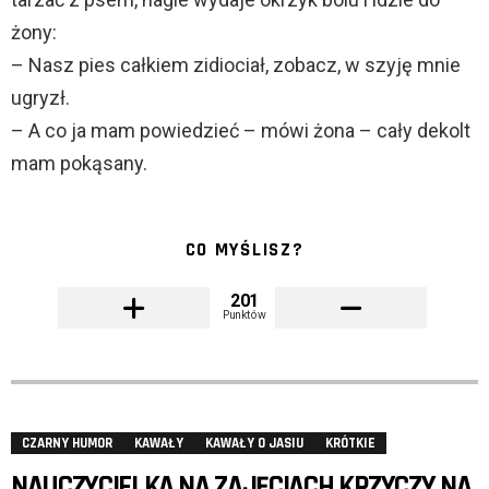
żony:
– Nasz pies całkiem zidiociał, zobacz, w szyję mnie
ugryzł.
– A co ja mam powiedzieć – mówi żona – cały dekolt
mam pokąsany.
CO MYŚLISZ?
201
Punktów
CZARNY HUMOR
KAWAŁY
KAWAŁY O JASIU
KRÓTKIE
NAUCZYCIELKA NA ZAJĘCIACH KRZYCZY NA