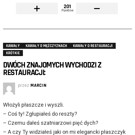
201
Punktów
KAWAŁY
KAWAŁY O MĘŻCZYZNACH
KAWAŁY O RESTAURACJI
KRÓTKIE
DWÓCH ZNAJOMYCH WYCHODZI Z
RESTAURACJI:
przez
MARCIN
Włożyli płaszcze i wyszli.
– Coś ty! Zgłupiałeś do reszty?
– Czemu dałeś szatniarzowi pięć dych?
– A czy Ty widziałeś jaki on mi elegancki płaszczyk