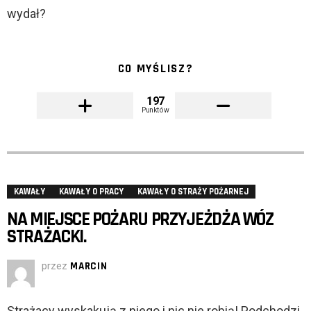
wydał?
CO MYŚLISZ?
197
Punktów
KAWAŁY
KAWAŁY O PRACY
KAWAŁY O STRAŻY POŻARNEJ
NA MIEJSCE POŻARU PRZYJEŻDŻA WÓZ
STRAŻACKI.
przez
MARCIN
Strażacy wyskakują z niego i nic nie robią! Podchodzi