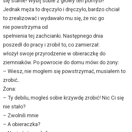
się stanie! Wybij sobie z głowy ten pomysł!
Jednak męża to dręczyło i dręczyło, bardzo chciał
to zrealizować i wydawało mu się, że nic go
nie powstrzyma od
spełnienia tej zachcianki. Następnego dnia
poszedł do pracy i zrobił to, co zamierzał:
włożył swoje przyrodzenie w obieraczkę do
ziemniaków. Po powrocie do domu mówi do żony:
– Wiesz, nie mogłem się powstrzymać, musiałem to
zrobić..
Żona:
– Ty debilu, mogłeś sobie krzywdę zrobić! Nic Ci się
nie stało?
– Zwolnili mnie
– A obieraczka?