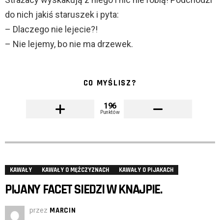
do nich jakiś staruszek i pyta:
– Dlaczego nie lejecie?!
– Nie lejemy, bo nie ma drzewek.
CO MYŚLISZ?
196
Punktów
KAWAŁY
KAWAŁY O MĘŻCZYZNACH
KAWAŁY O PIJAKACH
PIJANY FACET SIEDZI W KNAJPIE.
przez
MARCIN