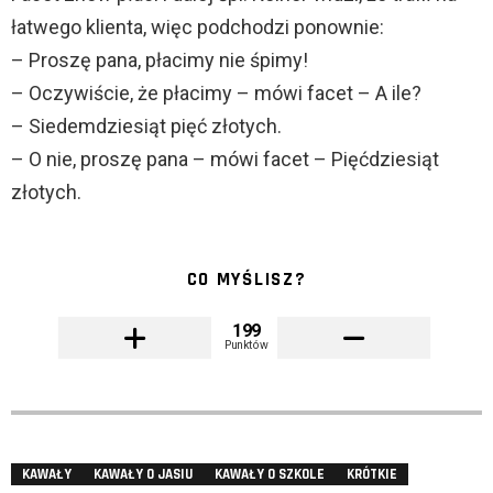
łatwego klienta, więc podchodzi ponownie:
– Proszę pana, płacimy nie śpimy!
– Oczywiście, że płacimy – mówi facet – A ile?
– Siedemdziesiąt pięć złotych.
– O nie, proszę pana – mówi facet – Pięćdziesiąt
złotych.
CO MYŚLISZ?
199
Punktów
KAWAŁY
KAWAŁY O JASIU
KAWAŁY O SZKOLE
KRÓTKIE