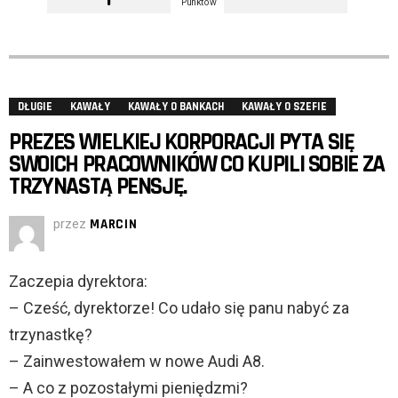
Punktów
DŁUGIE
KAWAŁY
KAWAŁY O BANKACH
KAWAŁY O SZEFIE
PREZES WIELKIEJ KORPORACJI PYTA SIĘ
SWOICH PRACOWNIKÓW CO KUPILI SOBIE ZA
TRZYNASTĄ PENSJĘ.
przez
MARCIN
Zaczepia dyrektora:
– Cześć, dyrektorze! Co udało się panu nabyć za
trzynastkę?
– Zainwestowałem w nowe Audi A8.
– A co z pozostałymi pieniędzmi?