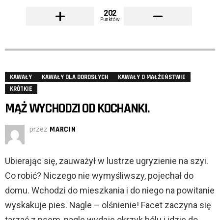
202
Punktów
KAWAŁY
KAWAŁY DLA DOROSŁYCH
KAWAŁY O MAŁŻEŃSTWIE
KRÓTKIE
MĄŻ WYCHODZI OD KOCHANKI.
przez
MARCIN
Ubierając się, zauważył w lustrze ugryzienie na szyi.
Co robić? Niczego nie wymyśliwszy, pojechał do
domu. Wchodzi do mieszkania i do niego na powitanie
wyskakuje pies. Nagle – olśnienie! Facet zaczyna się
tarzać z psem, nagle wydaje okrzyk bólu i idzie do