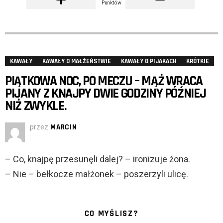
Punktów
KAWAŁY
KAWAŁY O MAŁŻEŃSTWIE
KAWAŁY O PIJAKACH
KRÓTKIE
PIĄTKOWA NOC, PO MECZU – MĄŻ WRACA
PIJANY Z KNAJPY DWIE GODZINY PÓŹNIEJ
NIŻ ZWYKLE.
przez
MARCIN
– Co, knajpę przesunęli dalej? – ironizuje żona.
– Nie – bełkocze małżonek – poszerzyli ulicę.
CO MYŚLISZ?