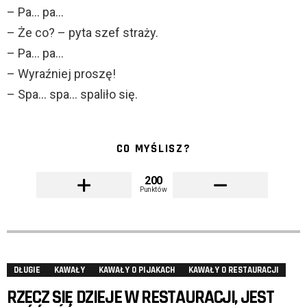
– Pa… pa…
– Że co? – pyta szef straży.
– Pa… pa…
– Wyraźniej proszę!
– Spa… spa… spaliło się.
CO MYŚLISZ?
200
Punktów
DŁUGIE
KAWAŁY
KAWAŁY O PIJAKACH
KAWAŁY O RESTAURACJI
RZECZ SIĘ DZIEJE W RESTAURACJI, JEST