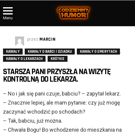
Menu
przez
MARCIN
,
,
,
KAWAŁY
KAWAŁY O BABCI I DZIADKU
KAWAŁY O EMERYTACH
,
KAWAŁY O LEKARZACH
KRÓTKIE
STARSZA PANI PRZYSZŁA NA WIZYTĘ
KONTROLNĄ DO LEKARZA.
– No i jak się pani czuje, babciu? – zapytał lekarz.
– Znacznie lepiej, ale mam pytanie: czy już mogę
zaczynać wchodzić po schodach?
– Tak, babciu, już można.
– Chwała Bogu! Bo wchodzenie do mieszkania na