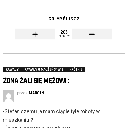
CO MYŚLISZ?
203
Punktów
KAWAŁY
KAWAŁY O MAŁŻEŃSTWIE
KRÓTKIE
ŻONA ŻALI SIĘ MĘŻOWI :
przez
MARCIN
-Stefan czemu ja mam ciągle tyle roboty w
mieszkaniu!?