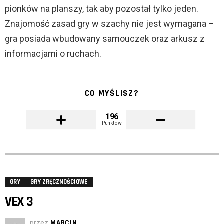
pionków na planszy, tak aby pozostał tylko jeden.
Znajomość zasad gry w szachy nie jest wymagana –
gra posiada wbudowany samouczek oraz arkusz z
informacjami o ruchach.
CO MYŚLISZ?
196
Punktów
GRY
GRY ZRĘCZNOŚCIOWE
VEX 3
przez
MARCIN