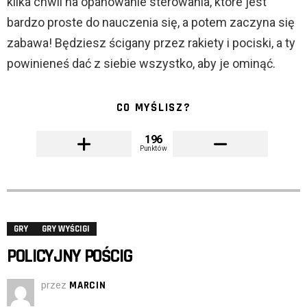
kilka chwil na opanowanie sterowania, które jest
bardzo proste do nauczenia się, a potem zaczyna się
zabawa! Będziesz ścigany przez rakiety i pociski, a ty
powinieneś dać z siebie wszystko, aby je ominąć.
CO MYŚLISZ?
196
Punktów
GRY
GRY WYŚCIGI
POLICYJNY POŚCIG
przez
MARCIN