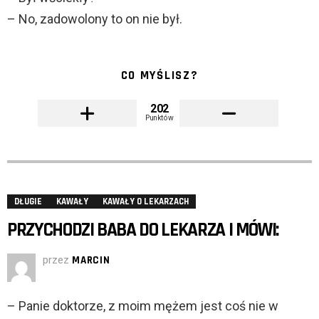
– No, zadowolony to on nie był.
CO MYŚLISZ?
202
Punktów
DŁUGIE
KAWAŁY
KAWAŁY O LEKARZACH
PRZYCHODZI BABA DO LEKARZA I MÓWI:
przez
MARCIN
– Panie doktorze, z moim mężem jest coś nie w