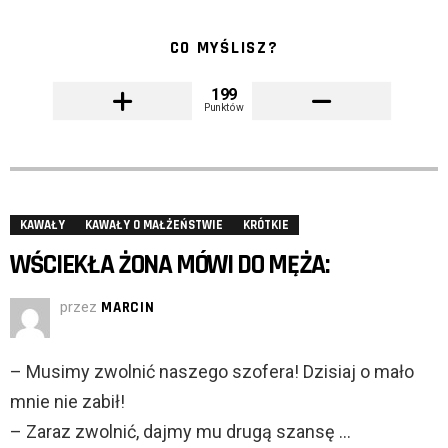
CO MYŚLISZ?
199
Punktów
KAWAŁY
KAWAŁY O MAŁŻEŃSTWIE
KRÓTKIE
WŚCIEKŁA ŻONA MÓWI DO MĘŻA:
przez
MARCIN
– Musimy zwolnić naszego szofera! Dzisiaj o mało
mnie nie zabił!
– Zaraz zwolnić, dajmy mu drugą szansę …