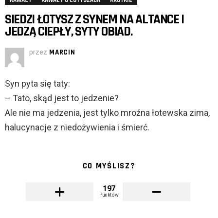
KAWAŁY
KAWAŁY O ŁOTYSZACH
KRÓTKIE
SIEDZI ŁOTYSZ Z SYNEM NA ALTANCE I
JEDZĄ CIEPŁY, SYTY OBIAD.
przez
MARCIN
Syn pyta się taty:
– Tato, skąd jest to jedzenie?
Ale nie ma jedzenia, jest tylko mroźna łotewska zima,
halucynacje z niedożywienia i śmierć.
CO MYŚLISZ?
197
Punktów