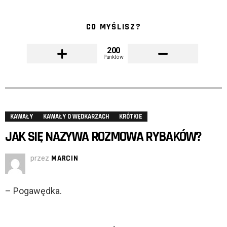
CO MYŚLISZ?
200
Punktów
KAWAŁY
KAWAŁY O WĘDKARZACH
KRÓTKIE
JAK SIĘ NAZYWA ROZMOWA RYBAKÓW?
przez
MARCIN
– Pogawędka.