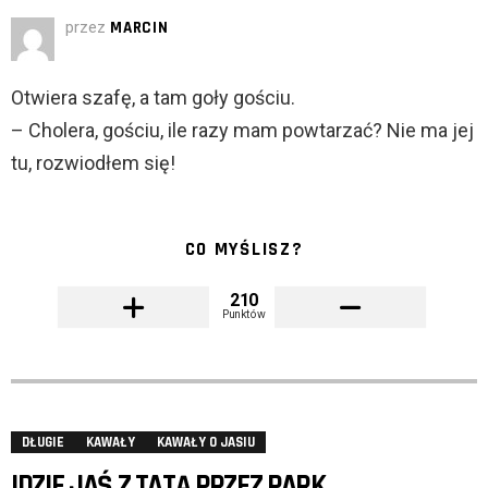
przez
MARCIN
Otwiera szafę, a tam goły gościu.
– Cholera, gościu, ile razy mam powtarzać? Nie ma jej
tu, rozwiodłem się!
CO MYŚLISZ?
210
Punktów
DŁUGIE
KAWAŁY
KAWAŁY O JASIU
IDZIE JAŚ Z TATĄ PRZEZ PARK.