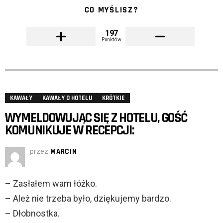
CO MYŚLISZ?
197
Punktów
KAWAŁY
KAWAŁY O HOTELU
KRÓTKIE
WYMELDOWUJĄC SIĘ Z HOTELU, GOŚĆ
KOMUNIKUJE W RECEPCJI:
przez
MARCIN
– Zasłałem wam łóżko.
– Ależ nie trzeba było, dziękujemy bardzo.
– Dłobnostka.