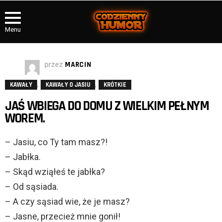
Menu
przez
MARCIN
,
,
KAWAŁY
KAWAŁY O JASIU
KRÓTKIE
JAŚ WBIEGA DO DOMU Z WIELKIM PEŁNYM
WOREM.
– Jasiu, co Ty tam masz?!
– Jabłka.
– Skąd wziąłeś te jabłka?
– Od sąsiada.
– A czy sąsiad wie, że je masz?
– Jasne, przecież mnie gonił!