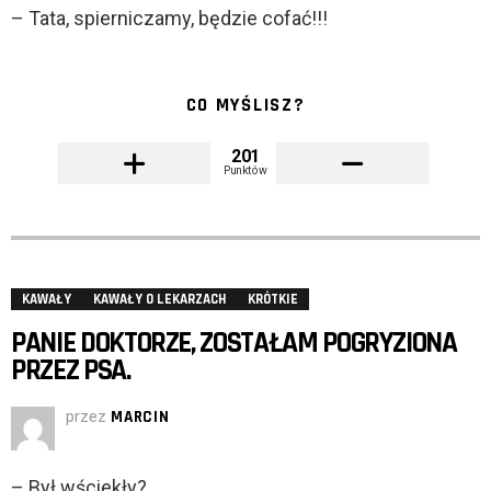
– Tata, spierniczamy, będzie cofać!!!
CO MYŚLISZ?
201
Punktów
KAWAŁY
KAWAŁY O LEKARZACH
KRÓTKIE
PANIE DOKTORZE, ZOSTAŁAM POGRYZIONA
PRZEZ PSA.
przez
MARCIN
– Był wściekły?