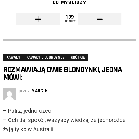
CO MYŚLISZ?
199
Punktów
KAWAŁY
KAWAŁY O BLONDYNCE
KRÓTKIE
ROZMAWIAJĄ DWIE BLONDYNKI, JEDNA
MÓWI:
przez
MARCIN
– Patrz, jednorożec.
– Och daj spokój, wszyscy wiedzą, że jednorożce
żyją tylko w Australii.