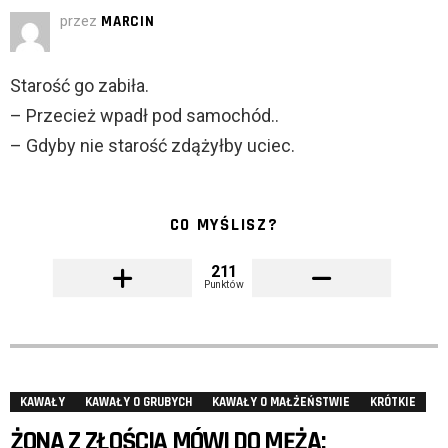
przez
MARCIN
Starość go zabiła.
– Przecież wpadł pod samochód..
– Gdyby nie starość zdążyłby uciec.
CO MYŚLISZ?
211
Punktów
KAWAŁY
KAWAŁY O GRUBYCH
KAWAŁY O MAŁŻEŃSTWIE
KRÓTKIE
ŻONA Z ZŁOŚCIĄ MÓWI DO MĘŻA: