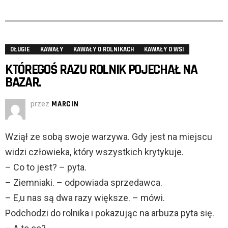
DŁUGIE
KAWAŁY
KAWAŁY O ROLNIKACH
KAWAŁY O WSI
KTÓREGOŚ RAZU ROLNIK POJECHAŁ NA
BAZAR.
przez
MARCIN
Wziął ze sobą swoje warzywa. Gdy jest na miejscu
widzi człowieka, który wszystkich krytykuje.
– Co to jest? – pyta.
– Ziemniaki. – odpowiada sprzedawca.
– E,u nas są dwa razy większe. – mówi.
Podchodzi do rolnika i pokazując na arbuza pyta się.