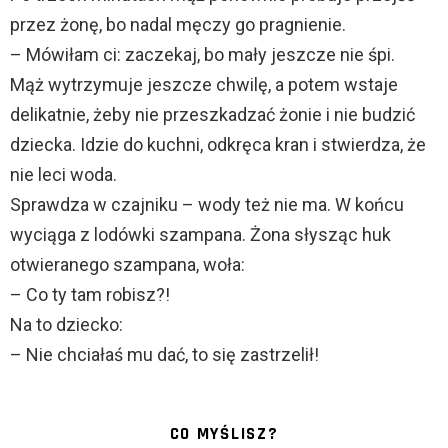
przez żonę, bo nadal męczy go pragnienie.
– Mówiłam ci: zaczekaj, bo mały jeszcze nie śpi.
Mąż wytrzymuje jeszcze chwilę, a potem wstaje
delikatnie, żeby nie przeszkadzać żonie i nie budzić
dziecka. Idzie do kuchni, odkręca kran i stwierdza, że
nie leci woda.
Sprawdza w czajniku – wody też nie ma. W końcu
wyciąga z lodówki szampana. Żona słysząc huk
otwieranego szampana, woła:
– Co ty tam robisz?!
Na to dziecko:
– Nie chciałaś mu dać, to się zastrzelił!
CO MYŚLISZ?