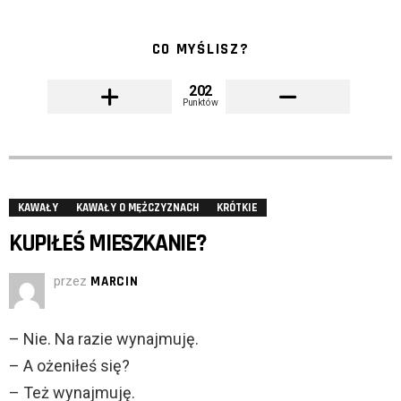
CO MYŚLISZ?
202
Punktów
KAWAŁY
KAWAŁY O MĘŻCZYZNACH
KRÓTKIE
KUPIŁEŚ MIESZKANIE?
przez
MARCIN
– Nie. Na razie wynajmuję.
– A ożeniłeś się?
– Też wynajmuję.