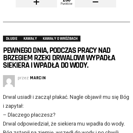
Punktów
DŁUGIE
KAWAŁY
KAWAŁY O WRÓŻBACH
PEWNEGO DNIA, PODCZAS PRACY NAD
BRZEGIEM RZEKI DRWALOWI WYPADŁA
SIEKIERA I WPADŁA DO WODY.
przez
MARCIN
Drwal usiadł i zaczął płakać. Nagle objawił mu się Bóg
i zapytał:
– Dlaczego płaczesz?
Drwal odpowiedział, że siekiera mu wpadła do wody.
Bóg zstąpił na ziemię, wszedł do wody i po chwili