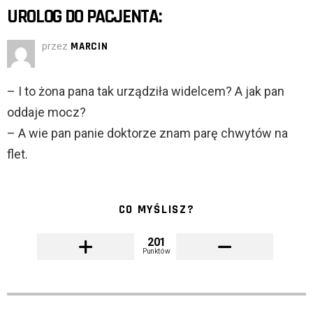
UROLOG DO PACJENTA:
przez
MARCIN
– I to żona pana tak urządziła widelcem? A jak pan
oddaje mocz?
– A wie pan panie doktorze znam parę chwytów na
flet.
CO MYŚLISZ?
201
Punktów