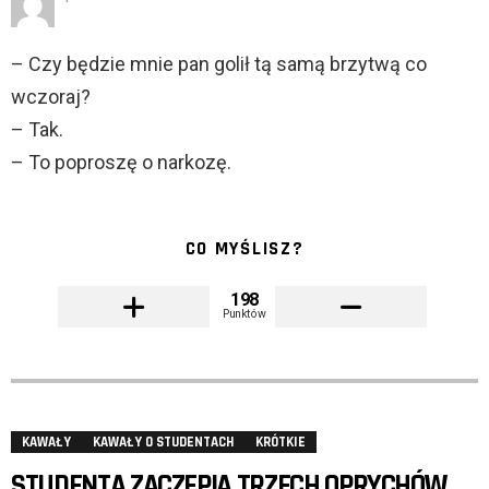
– Czy będzie mnie pan golił tą samą brzytwą co
wczoraj?
– Tak.
– To poproszę o narkozę.
CO MYŚLISZ?
198
Punktów
KAWAŁY
KAWAŁY O STUDENTACH
KRÓTKIE
STUDENTA ZACZEPIA TRZECH OPRYCHÓW