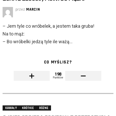
przez
MARCIN
– Jem tyle co wróbelek, a jestem taka gruba!
Na to mąż:
– Bo wróbelki jedzą tyle ile ważą…
CO MYŚLISZ?
198
Punktów
KAWAŁY
KRÓTKIE
RÓŻNE