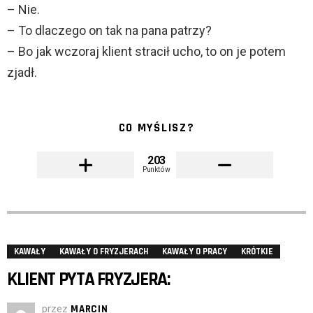
– Nie.
– To dlaczego on tak na pana patrzy?
– Bo jak wczoraj klient stracił ucho, to on je potem
zjadł.
CO MYŚLISZ?
203
Punktów
KAWAŁY
KAWAŁY O FRYZJERACH
KAWAŁY O PRACY
KRÓTKIE
KLIENT PYTA FRYZJERA:
przez
MARCIN