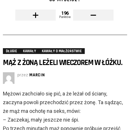
196
Punktów
DŁUGIE
KAWAŁY
KAWAŁY O MAŁŻEŃSTWIE
MĄŻ Z ŻONĄ LEŻELI WIECZOREM W ŁÓŻKU.
przez
MARCIN
Mężowi zachciało się pić, a że leżał od ściany,
zaczyna powoli przechodzić przez żonę. Ta sądząc,
że mąż ma ochotę na seks, mówi:
– Zaczekaj, mały jeszcze nie śpi.
Po trzech minutach mąż ponownie próbuje przejść