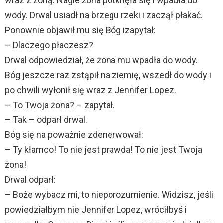
wraz z żoną. Nagle żona potknęła się i wpadła do
wody. Drwal usiadł na brzegu rzeki i zaczął płakać.
Ponownie objawił mu się Bóg izapytał:
– Dlaczego płaczesz?
Drwal odpowiedział, że żona mu wpadła do wody.
Bóg jeszcze raz zstąpił na ziemię, wszedł do wody i
po chwili wyłonił się wraz z Jennifer Lopez.
– To Twoja żona? – zapytał.
– Tak – odparł drwal.
Bóg się na poważnie zdenerwował:
– Ty kłamco! To nie jest prawda! To nie jest Twoja
żona!
Drwal odparł:
– Boże wybacz mi, to nieporozumienie. Widzisz, jeśli
powiedziałbym nie Jennifer Lopez, wróciłbyś i