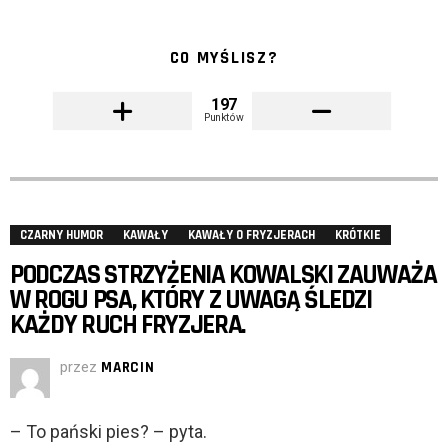
CO MYŚLISZ?
197
Punktów
CZARNY HUMOR
KAWAŁY
KAWAŁY O FRYZJERACH
KRÓTKIE
PODCZAS STRZYŻENIA KOWALSKI ZAUWAŻA
W ROGU PSA, KTÓRY Z UWAGĄ ŚLEDZI
KAŻDY RUCH FRYZJERA.
przez
MARCIN
– To pański pies? – pyta.