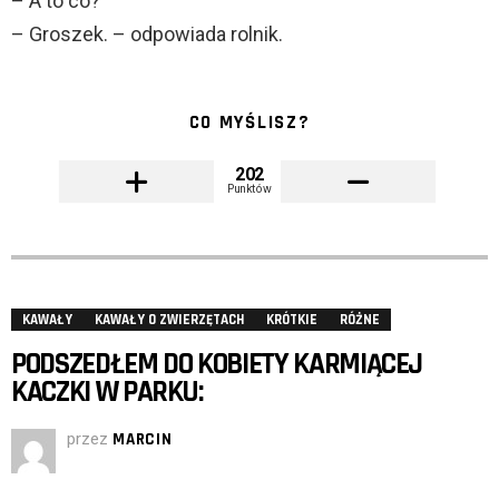
– A to co?
– Groszek. – odpowiada rolnik.
CO MYŚLISZ?
202
Punktów
KAWAŁY
KAWAŁY O ZWIERZĘTACH
KRÓTKIE
RÓŻNE
PODSZEDŁEM DO KOBIETY KARMIĄCEJ
KACZKI W PARKU:
przez
MARCIN