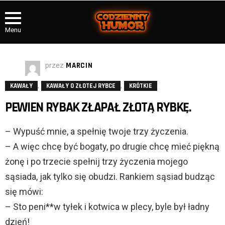
Menu
przez
MARCIN
,
,
KAWAŁY
KAWAŁY O ZŁOTEJ RYBCE
KRÓTKIE
PEWIEN RYBAK ZŁAPAŁ ZŁOTĄ RYBKĘ.
– Wypuść mnie, a spełnię twoje trzy życzenia.
– A więc chcę być bogaty, po drugie chcę mieć piękną
żonę i po trzecie spełnij trzy życzenia mojego
sąsiada, jak tylko się obudzi. Rankiem sąsiad budząc
się mówi:
– Sto peni**w tyłek i kotwica w plecy, byle był ładny
dzień!