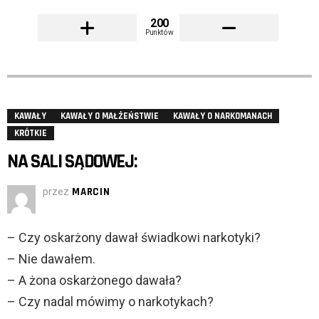
200
Punktów
KAWAŁY
KAWAŁY O MAŁŻEŃSTWIE
KAWAŁY O NARKOMANACH
KRÓTKIE
NA SALI SĄDOWEJ:
przez
MARCIN
– Czy oskarżony dawał świadkowi narkotyki?
– Nie dawałem.
– A żona oskarżonego dawała?
– Czy nadal mówimy o narkotykach?