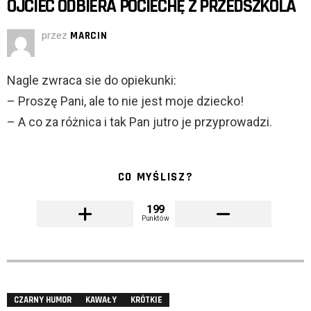
OJCIEC ODBIERA POCIECHĘ Z PRZEDSZKOLA
przez
MARCIN
Nagle zwraca sie do opiekunki:
– Proszę Pani, ale to nie jest moje dziecko!
– A co za różnica i tak Pan jutro je przyprowadzi.
CO MYŚLISZ?
199
Punktów
CZARNY HUMOR
KAWAŁY
KRÓTKIE