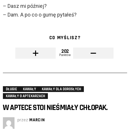
– Dasz mi później?
– Dam. A po co o gumę pytałeś?
CO MYŚLISZ?
202
Punktów
DŁUGIE
KAWAŁY
KAWAŁY DLA DOROSŁYCH
KAWAŁY O APTEKARZACH
W APTECE STOI NIEŚMIAŁY CHŁOPAK.
przez
MARCIN