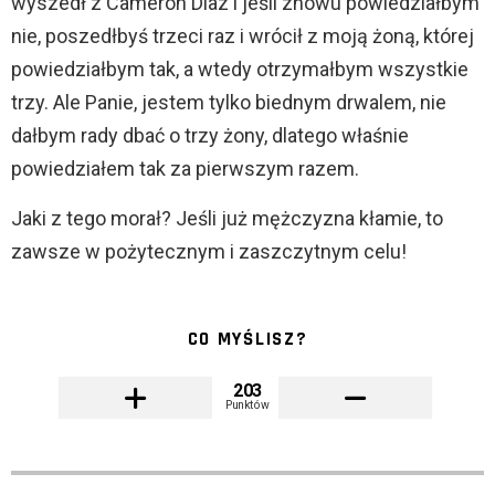
wyszedł z Cameron Diaz i jeśli znowu powiedziałbym
nie, poszedłbyś trzeci raz i wrócił z moją żoną, której
powiedziałbym tak, a wtedy otrzymałbym wszystkie
trzy. Ale Panie, jestem tylko biednym drwalem, nie
dałbym rady dbać o trzy żony, dlatego właśnie
powiedziałem tak za pierwszym razem.
Jaki z tego morał? Jeśli już mężczyzna kłamie, to
zawsze w pożytecznym i zaszczytnym celu!
CO MYŚLISZ?
203
Punktów