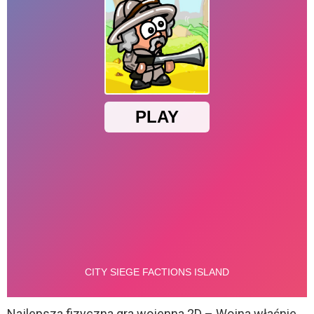
Najlepsza fizyczna gra wojenna 2D – Wojna właśnie