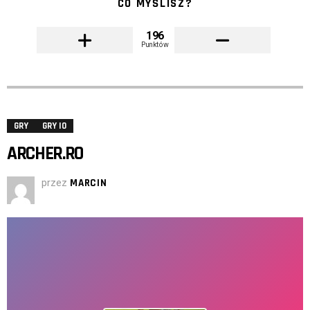
CO MYŚLISZ?
196
Punktów
GRY
GRY IO
ARCHER.RO
przez
MARCIN