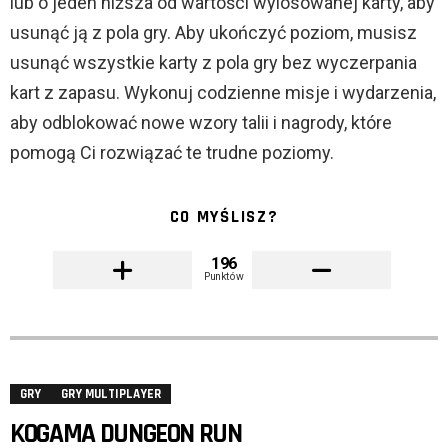
lub o jeden niższa od wartości wylosowanej karty, aby
usunąć ją z pola gry. Aby ukończyć poziom, musisz
usunąć wszystkie karty z pola gry bez wyczerpania
kart z zapasu. Wykonuj codzienne misje i wydarzenia,
aby odblokować nowe wzory talii i nagrody, które
pomogą Ci rozwiązać te trudne poziomy.
CO MYŚLISZ?
196
Punktów
GRY
GRY MULTIPLAYER
KOGAMA DUNGEON RUN