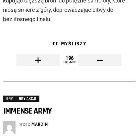
kupując cięższą broń lub potężne samoloty, które
niosą śmierć z góry, doprowadzając bitwy do
bezlitosnego finału.
CO MYŚLISZ?
196
Punktów
GRY
GRY AKCJI
IMMENSE ARMY
przez
MARCIN