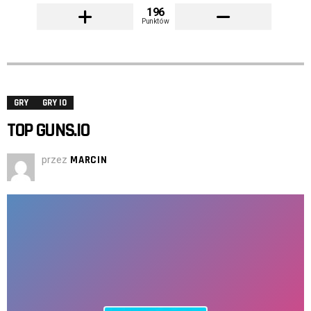
196
Punktów
GRY
GRY IO
TOP GUNS.IO
przez
MARCIN