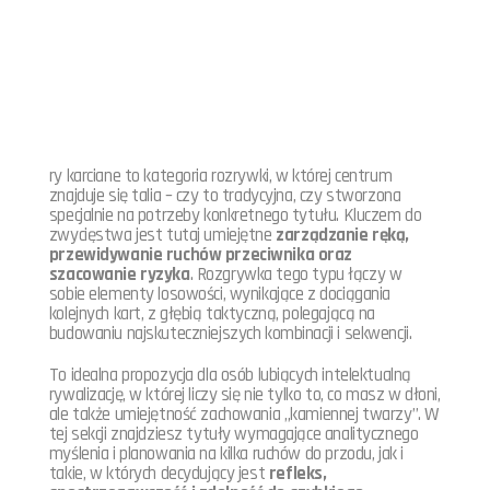
ry karciane to kategoria rozrywki, w której centrum
znajduje się talia – czy to tradycyjna, czy stworzona
specjalnie na potrzeby konkretnego tytułu. Kluczem do
zwycięstwa jest tutaj umiejętne
zarządzanie ręką,
przewidywanie ruchów przeciwnika oraz
szacowanie ryzyka
. Rozgrywka tego typu łączy w
sobie elementy losowości, wynikające z dociągania
kolejnych kart, z głębią taktyczną, polegającą na
budowaniu najskuteczniejszych kombinacji i sekwencji.
To idealna propozycja dla osób lubiących intelektualną
rywalizację, w której liczy się nie tylko to, co masz w dłoni,
ale także umiejętność zachowania „kamiennej twarzy”. W
tej sekcji znajdziesz tytuły wymagające analitycznego
myślenia i planowania na kilka ruchów do przodu, jak i
takie, w których decydujący jest
refleks,