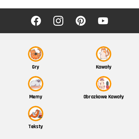
facebook
instagram
pinterest
youtube
Kawały
Gry
Obrazkowe Kawały
Memy
Teksty