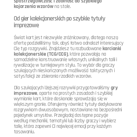
spostrzegawczość i zdolność do szybkiego
kojarzenia wzorów
na stole.
Od gier kolekcjonerskich po szybkie tytuły
imprezowe
Świat kart jest niezwykle zróżnicowany, dlatego naszą
ofertę podzieliliśmy tak, abyś łatwo odnalazł interesujący
Cię typ rozgrywki. Znajdziesz tu rozbudowane
karcianki
kolekcjonerskie (TCG/CCG)
, które pozwalają na
samodzielne konstruowanie własnych, unikalnych talii i
rywalizację w turniejowym stylu. To wybór dla graczy
szukających nieskończonych możliwości taktycznych i
satysfakcji ze zbierania rzadkich wzorów.
Dla szukających lżejszej rozrywki przygotowaliśmy
gry
imprezowe
, oparte na prostych zasadach i szybkiej
wymianie kart, które doskonale sprawdzają się w
większym gronie. Oferujemy również tytuły dedykowane
rozgrywkom dwuosobowym, nastawione na bezpośredni
pojedynek umysłów. Przeglądaj dostępne pozycje
według mechaniki, tematyki lub liczby graczy i wybierz
talię, która zapewni Ci najwięcej emocji przy każdym
tasowaniu.